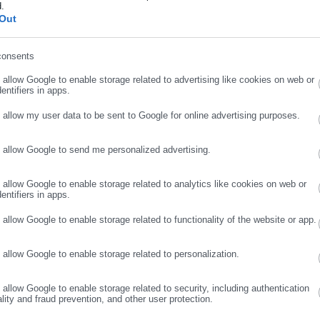
d.
ήρωσε επώνυμο
μενη πρακτική άσκηση -Πόσα χρήματα θα
Out
ος
consents
ρωσε email
αι το νέο πρόγραμμα -Εισοδηματικά
o allow Google to enable storage related to advertising like cookies on web or
entifiers in apps.
πιδότητης
o allow my user data to be sent to Google for online advertising purposes.
o allow Google to send me personalized advertising.
ΣΥΝΕΧΙΣΤΕ ΣΤΟ WEBSITE
ΕΓΓΡΑΦΗ
o allow Google to enable storage related to analytics like cookies on web or
entifiers in apps.
 εμπορευμάτων στα λιμάνια.
o allow Google to enable storage related to functionality of the website or app.
Αεροπορίας και κάθε είδους υπηρεσιών ή τμημάτων υπηρεσιών που
 πληρωμή των μισθών του προσωπικού του κατά το άρθρο 14 του ν
o allow Google to enable storage related to personalization.
o allow Google to enable storage related to security, including authentication
ατος στην εργασία
ality and fraud prevention, and other user protection.