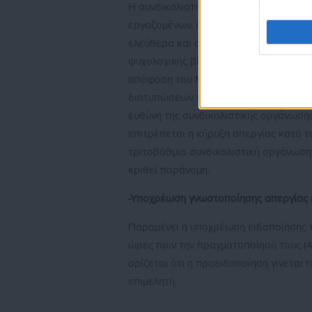
Η συνδικαλιστική οργάνωση που κηρύσ
εργαζομένων, οι οποίοι δεν συμμετέχ
ελεύθερα και ανεμπόδιστα από την εργ
ψυχολογικής βίας. Σε περίπτωση παραβ
απόφαση του Μονομελούς Πρωτοδικείου
διατυπώσεων που προβλέπει η νομοθε
ευθύνη της συνδικαλιστικής οργάνωσης
επιτρέπεται η κήρυξη απεργίας κατά τ
τριτοβάθμια συνδικαλιστική οργάνωσ
κριθεί παράνομη.
-Υποχρέωση γνωστοποίησης απεργίας 
Παραμένει η υποχρέωση ειδοποίησης τ
ώρες πριν την πραγματοποίησή τους (4 
ορίζεται ότι η προειδοποίηση γίνεται
επιμελητή.