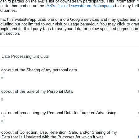
y third parties on the IAB’s list of downstream participants. This information
us to third parties on the
IAB’s List of Downstream Participants
that may furt
όζεται στους εξής κλάδους:
rd parties.
that this website/app uses one or more Google services and may gather and s
πό νοσηλευτικά εν γένει ιδρύματα.
ncluding but not limited to your visit or usage behaviour. You may click to gra
ogle and its third-party tags to use your data for below specified purposes in
nt section.
l Data Processing Opt Outs
 ρεύματος ή καύσιμου αερίου.
o opt-out of the Sharing of my personal data.
In
ετρελαίου.
ΡΑΦΗ NEWSLETTER
ό την ξηρά, τη θάλασσα και τον αέρα.
o opt-out of the Sale of my Personal Data.
ωθείτε πρώτοι για ειδήσεις και θέματα από το χώρο της Αυτοδιο
In
.
μόσιας διοίκησης, της εργασίας, της ασφάλισης αλλά και γενικότερ
ρότητας από την Ελλάδα και όλο τον κόσμο!
o opt-out of processing my Personal Data for Targeted Advertising.
των υδάτων και λυμάτων και αποκομιδής και εναποθέσεως
In
ήρωσε όνομα
o opt-out of Collection, Use, Retention, Sale, and/or Sharing of my
 Data that Is Unrelated with the Purposes for which it was