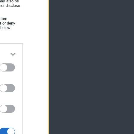
 may also be
her disclose
tore
nt or deny
 below
ίκησης,
ης