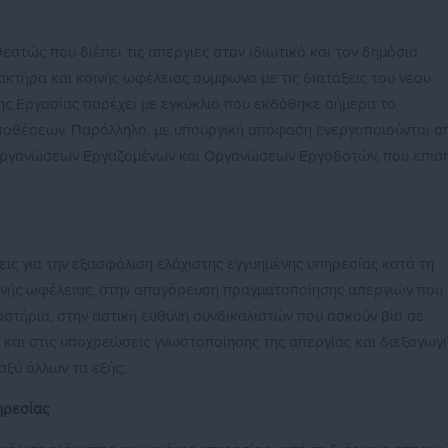
εστώς που διέπει τις απεργίες στον ιδιωτικό και τον δημόσιο
ρακτήρα και κοινής ωφέλειας σύμφωνα με τις διατάξεις του νέου
ης Εργασίας παρέχει με εγκύκλιο που εκδόθηκε σήμερα το
Υποθέσεων. Παράλληλα, με υπουργική απόφαση ενεργοποιούνται α
 Οργανώσεων Εργαζομένων και Οργανώσεων Εργοδοτών, που επίσ
εις για την εξασφάλιση ελάχιστης εγγυημένης υπηρεσίας κατά τη
οινής ωφέλειας, στην απαγόρευση πραγματοποίησης απεργιών που
στήρια, στην αστική ευθύνη συνδικαλιστών που ασκούν βία σε
 και στις υποχρεώσεις γνωστοποίησης της απεργίας και διεξαγωγ
αξύ άλλων τα εξής:
ηρεσίας