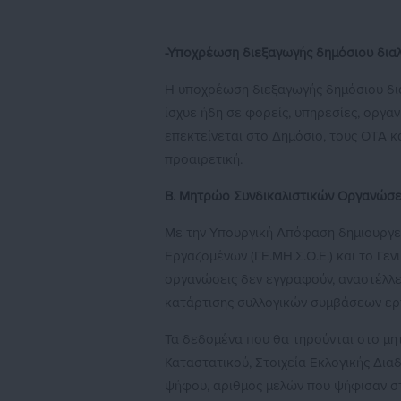
-Υποχρέωση διεξαγωγής δημόσιου δια
Η υποχρέωση διεξαγωγής δημόσιου δι
ίσχυε ήδη σε φορείς, υπηρεσίες, οργα
επεκτείνεται στο Δημόσιο, τους ΟΤΑ κ
προαιρετική.
Β. Μητρώο Συνδικαλιστικών Οργανώσ
Με την Υπουργική Απόφαση δημιουργε
Εργαζομένων (ΓΕ.ΜΗ.Σ.Ο.Ε.) και το Γε
οργανώσεις δεν εγγραφούν, αναστέλλετ
κατάρτισης συλλογικών συμβάσεων ερ
Τα δεδομένα που θα τηρούνται στο μητρ
Καταστατικού, Στοιχεία Εκλογικής Δια
ψήφου, αριθμός μελών που ψήφισαν στ