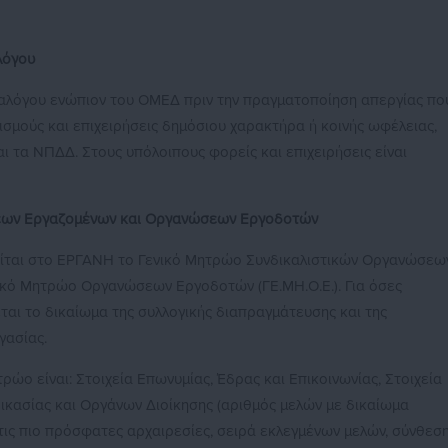
λόγου
αλόγου ενώπιον του ΟΜΕΔ πριν την πραγματοποίηση απεργίας πο
νισμούς και επιχειρήσεις δημόσιου χαρακτήρα ή κοινής ωφέλειας,
αι τα ΝΠΔΔ. Στους υπόλοιπους φορείς και επιχειρήσεις είναι
εων Εργαζομένων και Οργανώσεων Εργοδοτών
ίται στο ΕΡΓΑΝΗ το Γενικό Μητρώο Συνδικαλιστικών Οργανώσεω
νικό Μητρώο Οργανώσεων Εργοδοτών (ΓΕ.ΜΗ.Ο.Ε.). Για όσες
αι το δικαίωμα της συλλογικής διαπραγμάτευσης και της
γασίας.
ώο είναι: Στοιχεία Επωνυμίας, Έδρας και Επικοινωνίας, Στοιχεία
δικασίας και Οργάνων Διοίκησης (αριθμός μελών με δικαίωμα
ις πιο πρόσφατες αρχαιρεσίες, σειρά εκλεγμένων μελών, σύνθεσ