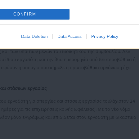
σει απεργία υποχρεούται να προστατεύει το δικαίωμα των
ουν στην απεργία, ώστε να προσέρχονται και να αποχωρούν
CONFIRM
ασία τους χωρίς εμπόδιο και ιδίως χωρίς την άσκηση σωματικής 
ίασης αυτής της υποχρέωσης, η απεργία μπορεί να διακοπεί με
. Για την κήρυξη νέας απεργίας απαιτείται η τήρηση όλων των
Data Deletion
Data Access
Privacy Policy
σία. Υπαίτια παραβίαση της ανωτέρω υποχρέωσης γεννά αστική
 και των υπαίτιων μελών του διοικητικού της συμβουλίου. Δεν
ου ίδιου εργοδότη και την ίδια ημερομηνία από δευτεροβάθμια ή
η εφόσον η απεργία που κήρυξε η πρωτοβάθμια οργάνωση έχει
και στάσεων εργασίας
ου εργοδότη για απεργίες και στάσεις εργασίας τουλάχιστον 24
ημέρες για τις επιχειρήσεις κοινής ωφέλειας). Με το νέο νόμο
 πλέον μόνο εγγράφως και επιδίδεται στον εργοδότη με δικαστικό