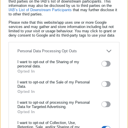
third parties on the IAB’s list of downstream participants. This
information may also be disclosed by us to third parties on the
IAB’s List of Downstream Participants
that may further disclose it
• 1.500.000 ευρώ σε 18 δικαιούχους του προγράμματος «Σπίτι
to other third parties.
μου».
Please note that this website/app uses one or more Google
services and may gather and store information including but not
limited to your visit or usage behaviour. You may click to grant or
deny consent to Google and its third-party tags to use your data
for below specified purposes in below Google consent section.
Personal Data Processing Opt Outs
I want to opt-out of the Sharing of my
personal data.
Opted In
ΕΓΓΡΑΦΗ NEWSLETTER
Ενημερωθείτε πρώτοι για ειδήσεις και θέματα από το χώρο της
I want to opt-out of the Sale of my Personal
Data.
Αυτοδιοίκησης, της δημόσιας διοίκησης, της εργασίας, της
Aftodioikisi News
Opted In
ασφάλισης αλλά και γενικότερης επικαιρότητας από την Ελλάδα
Η aftodioikisi.gr είναι η βασική Διαδικτυακή πύλη για τους
και όλο τον κόσμο!
I want to opt-out of processing my Personal
ΟΤΑ, το Δημόσιο και την Εργασία στην Ελλάδα,
Data for Targeted Advertising.
λειτουργώντας από τον Απρίλιο του 2008 ως πηγή έγκυρης
Opted In
Συμπλήρωσε όνομα
και συνεχούς ροής ενημέρωσης με ειδήσεις και θέματα από
I want to opt-out of Collection, Use,
το χώρο της Αυτοδιοίκησης, της Δημόσιας Διοίκησης, της
Retention, Sale, and/or Sharing of my