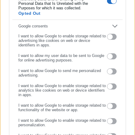
Εργασίας, της Ασφάλισης αλλά και γενικότερης
Περισσότερα
Personal Data that Is Unrelated with the
Συμπλήρωσε επώνυμο
Purposes for which it was collected.
επικαιρότητας από την Ελλάδα και όλο τον κόσμο. Τον Μάιο
Opted Out
του 2010, μόλις δύο χρόνια μετά την έναρξη της λειτουργίας
Tags:
proteinomena,
ΔΥΠΑ,
ΕΠΙΔΟΜΑΤΑ,
ΕΦΑΠΑΞ,
ΕΦΚΑ,
της τιμήθηκε με το δημοσιογραφικό Βραβείο Μπότση.
ΜΙΣΘΟΥΣ,
ΠΛΗΡΩΜΕΣ
Συμπλήρωσε email
Google consents
Παράλληλα, αποτελεί κόμβο αμφίδρομης επικοινωνίας
I want to allow Google to enable storage related to
μεταξύ πολιτικών, αιρετών της Αυτοδιοίκησης αλλά και
advertising like cookies on web or device
επιχειρηματιών με τους πολίτες και τους εργαζόμενους στο
identifiers in apps.
Τελευταία νέα
Δημοφιλή
δημόσιο και ιδιωτικό τομέα, ενώ λειτουργεί ως δίαυλος
Όλα τα νέα
I want to allow my user data to be sent to Google
διαδραστικής ενημέρωσης και επικοινωνίας μεταξύ της
for online advertising purposes.
Περιφέρειας και του Κέντρου. Καθημερινά δέχεται
ΣΥΝΕΧΙΣΤΕ ΣΤΟ WEBSITE
I want to allow Google to send me personalized
εκατοντάδες χιλιάδες επισκέψεις από εργαζόμενους στο
advertising.
ΕΓΓΡΑΦΗ
δημόσιο και ιδιωτικό τομέα, πολιτικούς, αιρετούς της
Προτεινόμενα άρθρα
Αυτοδιοίκησης, επιχειρηματίες και, κυρίως, πολίτες που
I want to allow Google to enable storage related to
analytics like cookies on web or device identifiers
ενδιαφέρονται για τοπικά, εργασιακά, ασφαλιστικά αλλά και
in apps.
για γενικότερα θέματα της επικαιρότητας.
I want to allow Google to enable storage related to
functionality of the website or app.
I want to allow Google to enable storage related to
personalization.
04.08.2026 | 08:03
04.08.2026 | 07:20