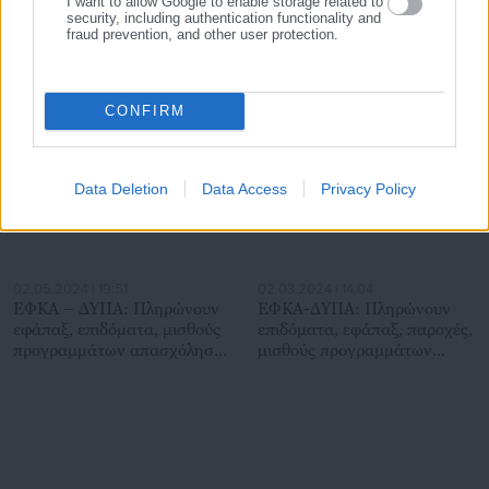
I want to allow Google to enable storage related to
Βουλευτικές εκλογές: Νέα
Πόθεν Έσχες: Αυτά δηλώνει
security, including authentication functionality and
εγκύκλιος για την ψήφο των
ο Δήμαρχος Αγρινίου
fraud prevention, and other user protection.
Ελλήνων του εξωτερικού
Σχετικά άρθρα
CONFIRM
Data Deletion
Data Access
Privacy Policy
02.05.2024 | 19:51
02.03.2024 | 14:04
ΕΦΚΑ – ΔΥΠΑ: Πληρώνουν
ΕΦΚΑ-ΔΥΠΑ: Πληρώνουν
εφάπαξ, επιδόματα, μισθούς
επιδόματα, εφάπαξ, παροχές,
προγραμμάτων απασχόλησης
μισθούς προγραμμάτων
(ημερομηνίες)
(ημερομηνίες)