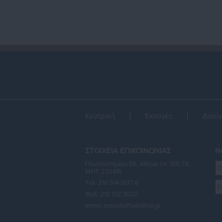
Κεντρική
Εκλογές
Διαύγ
ΣΤΟΙΧΕΙΑ ΕΠΙΚΟΙΝΩΝΙΑΣ
Ne
Πανεπιστημίου 56, Αθήνα τ.κ. 106 78,
ΜΗΤ: 232416
Τηλ. 210 514 3137-8
Φαξ: 210 512 3020
email:
press@aftodioikisi.gr