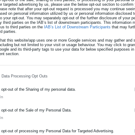
οτραπεί η συμμετοχή των εργαζομένων σε κινητοποιήσεις και η
or targeted advertising by us, please use the below opt-out section to confirm
ease note that after your opt-out request is processed you may continue seein
ς δικαιωμάτων όσο και των μορφωτικών δικαιωμάτων των
ed on personal information utilized by us or personal information disclosed to
 to your opt-out. You may separately opt-out of the further disclosure of your p
y third parties on the IAB’s list of downstream participants. This information
us to third parties on the
IAB’s List of Downstream Participants
that may furt
rd parties.
that this website/app uses one or more Google services and may gather and s
όματος παραμεθόριου οι πυροσβέστες
ncluding but not limited to your visit or usage behaviour. You may click to gra
ogle and its third-party tags to use your data for below specified purposes in
nt section.
ό 481 συμβασιούχους: «Μας εμπαίξατε
l Data Processing Opt Outs
o opt-out of the Sharing of my personal data.
ς με το νέο πειθαρχικό πλαίσιο για τους εργαζόμενους στο Δημόσι
In
πίεσης και ποινικοποίησης της συνδικαλιστικής δράσης.
ΡΑΦΗ NEWSLETTER
o opt-out of the Sale of my Personal Data.
ωθείτε πρώτοι για ειδήσεις και θέματα από το χώρο της Αυτοδιο
In
μόσιας διοίκησης, της εργασίας, της ασφάλισης αλλά και γενικότερ
ρότητας από την Ελλάδα και όλο τον κόσμο!
ευρό των διωκόμενων εκπαιδευτικών και ζητά την άμεση παύση τ
o opt-out of processing my Personal Data for Targeted Advertising.