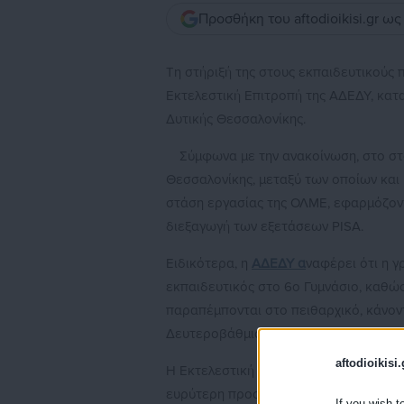
Προσθήκη του aftodioikisi.gr ω
Τη στήριξή της στους εκπαιδευτικούς 
Εκτελεστική Επιτροπή της ΑΔΕΔΥ, κατ
Δυτικής Θεσσαλονίκης.
Σύμφωνα με την ανακοίνωση, στο στ
Θεσσαλονίκης, μεταξύ των οποίων και
στάση εργασίας της ΟΛΜΕ, εφαρμόζοντ
διεξαγωγή των εξετάσεων PISA.
Ειδικότερα, η
ΑΔΕΔΥ α
ναφέρει ότι η 
εκπαιδευτικός στο 6ο Γυμνάσιο, καθώ
παραπέμπονται στο πειθαρχικό, κάνον
Δευτεροβάθμιας Εκπαίδευσης Δυτικής
aftodioikisi.
Η Εκτελεστική Επιτροπή της ΑΔΕΔΥ υπο
ευρύτερη προσπάθεια εκφοβισμού των 
If you wish t