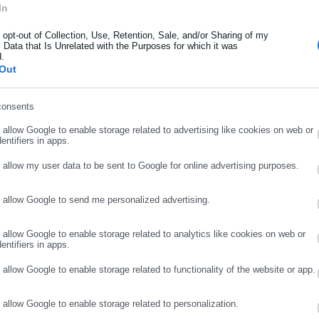
In
κληση των σχετικών αποφάσεων. Παράλληλα, καλεί να σταματήσου
ήρωσε όνομα
νδικαλιστικής δράσης, υπογραμμίζοντας πως οι εργαζόμενοι δεν
o opt-out of Collection, Use, Retention, Sale, and/or Sharing of my
εράσπιση των δικαιωμάτων τους.
 Data that Is Unrelated with the Purposes for which it was
d.
ήρωσε επώνυμο
Out
πό τα σωματεία και τους εκπαιδευτικούς που αγωνίζονται», η
τους διωκόμενους εκπαιδευτικούς και επαναλαμβάνει το αίτημά τ
consents
θαρχικών διώξεων.
ρωσε email
o allow Google to enable storage related to advertising like cookies on web or
entifiers in apps.
o allow my user data to be sent to Google for online advertising purposes.
o allow Google to send me personalized advertising.
ΣΥΝΕΧΙΣΤΕ ΣΤΟ WEBSITE
ΕΓΓΡΑΦΗ
o allow Google to enable storage related to analytics like cookies on web or
entifiers in apps.
o allow Google to enable storage related to functionality of the website or app.
Aftodioikisi News
o allow Google to enable storage related to personalization.
αδικτυακή πύλη για τους ΟΤΑ, το Δημόσιο και την Εργασία στην Ελλάδα,