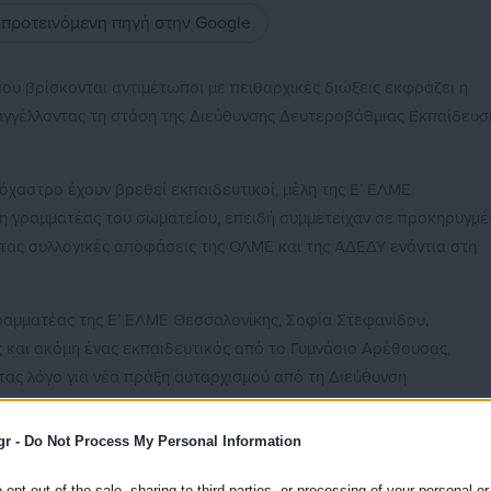
ς προτεινόμενη πηγή στην Google
που βρίσκονται αντιμέτωποι με πειθαρχικές διώξεις εκφράζει η
αγγέλλοντας τη στάση της Διεύθυνσης Δευτεροβάθμιας Εκπαίδευσ
όχαστρο έχουν βρεθεί εκπαιδευτικοί, μέλη της Ε’ ΕΛΜΕ
 η γραμματέας του σωματείου, επειδή συμμετείχαν σε προκηρυγμέ
ας συλλογικές αποφάσεις της ΟΛΜΕ και της ΑΔΕΔΥ ενάντια στη
γραμματέας της Ε’ ΕΛΜΕ Θεσσαλονίκης, Σοφία Στεφανίδου,
ς και ακόμη ένας εκπαιδευτικός από το Γυμνάσιο Αρέθουσας,
τας λόγο για νέα πράξη αυταρχισμού από τη Διεύθυνση
 Θεσσαλονίκης.
gr -
Do Not Process My Personal Information
στηρίζει ότι οι συγκεκριμένες διώξεις εντάσσονται σε μια
εκπαιδευτικών και περιορισμού της συνδικαλιστικής δράσης.
o opt-out of the sale, sharing to third parties, or processing of your personal or