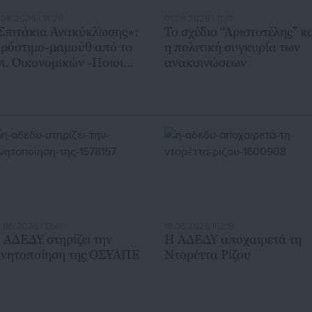
.08.2026 | 14:29
01.08.2026 | 11:41
Σπιτάκια Ανακύκλωσης»:
Το σχέδιο “Αριστοτέλης” κ
ρόστιμο-μαμούθ από το
η πολιτική συγκυρία των
π. Οικονομικών -Ποιοι
ανακοινώσεων
ίναι στο στόχαστρο
.06.2026 | 13:41
18.06.2026 | 13:18
 ΑΔΕΔΥ στηρίζει την
Η ΑΔΕΔΥ αποχαιρετά τη
ινητοποίηση της ΟΣΥΑΠΕ
Ντορέττα Ρίζου