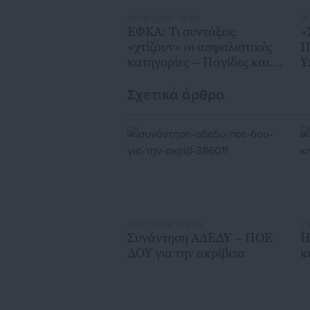
01.08.2026 | 18:59
01
ΕΦΚΑ: Τι συντάξεις
«
«χτίζουν» οι ασφαλιστικές
Π
κατηγορίες – Παγίδες και..
Υ
καμπανάκια
ε
Σχετικά άρθρα
07.07.2026 | 08:58
23
Συνάντηση ΑΔΕΔΥ – ΠΟΕ
Η
ΔΟΥ για την ακρίβεια
κ