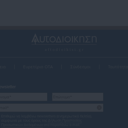
εια
Ευρετήριο ΟΤΑ
Σύνδεσμοι
Ταυτότητ
wsletter
Επιθυμώ να λαμβάνω newsletters (ενημερωτικά δελτία),
σύμφωνα με τους όρους της
Δήλωση Προστασίας
Προσωπικών Δεδομένων
στο παραπάνω e-mail.