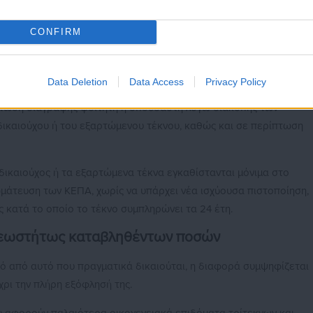
σπουδαστή, και πάντως όχι πέρα από το τέλος του έτους κατά το
CONFIRM
κίας του.
Data Deletion
Data Access
Privacy Policy
πτωση διαγραφής φοιτητή ή σπουδαστή λόγω διακοπής των
ικαιούχου ή του εξαρτώμενου τέκνου, καθώς και σε περίπτωση
δικαιούχος ή τα εξαρτώμενα τέκνα εγκαθίστανται μόνιμα στο
ωμάτευση των ΚΕΠΑ, χωρίς να υπάρχει νέα ισχύουσα πιστοποίηση,
ς κατά το οποίο το τέκνο συμπληρώνει τα 24 έτη.
χρεωστήτως καταβληθέντων ποσών
σό από αυτό που πραγματικά δικαιούται, η διαφορά συμψηφίζεται
ρι την πλήρη εξόφλησή της.