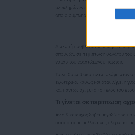
ολοκληρώνονται οι σπουδές φοιτητή ή 
οποίο συμπληρώνει το 24ο έτος της ηλι
Διακοπή προβλέπεται επίσης σε περί
σπουδών, σε περίπτωση θανάτου του δ
γάμου του εξαρτώμενου παιδιού.
Το επίδομα διακόπτεται ακόμη όταν ο 
εξωτερικό, καθώς και όταν λήξει η γν
και πάντως όχι μετά το τέλος του έτου
Τι γίνεται σε περίπτωση α
Αν ο δικαιούχος λάβει μεγαλύτερο πο
αυτόματα με μελλοντικές πληρωμές μέχ