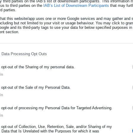
y third parties on the IAB’s list of downstream participants. This information
us to third parties on the
IAB’s List of Downstream Participants
that may furt
ετίζεται με το δικαίωμα λήψης του επιδόματος.
rd parties.
ή τελεσίδικη δικαστική απόφαση, διαπιστωθεί ότι ο δικαιούχος
that this website/app uses one or more Google services and may gather and s
ncluding but not limited to your visit or usage behaviour. You may click to gra
παναχορηγείται από την ημερομηνία αναστολής. Αν, αντίθετα, η
ogle and its third-party tags to use your data for below specified purposes in
nt section.
 δικαιούχου, το ποσό επιστρέφεται από την έναρξη της χορήγησή
l Data Processing Opt Outs
που έρχεται σε λίγες ημέρες - Στην
o opt-out of the Sharing of my personal data.
ούχοι)
In
ΡΑΦΗ NEWSLETTER
» των πληρωμών της εβδομάδας (λίστα)
o opt-out of the Sale of my Personal Data.
ωθείτε πρώτοι για ειδήσεις και θέματα από το χώρο της Αυτοδιο
In
μόσιας διοίκησης, της εργασίας, της ασφάλισης αλλά και γενικότερ
ρότητας από την Ελλάδα και όλο τον κόσμο!
o opt-out of processing my Personal Data for Targeted Advertising.
In
ήρωσε όνομα
o opt-out of Collection, Use, Retention, Sale, and/or Sharing of my
δικαιούχος ή το εξαρτώμενο τέκνο απουσιάσει από την Ελλάδα γι
 Data that Is Unrelated with the Purposes for which it was