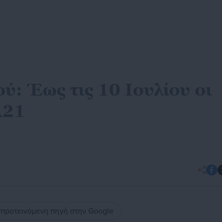
ύ: Έως τις 10 Ιουλίου οι
Α21
ς προτεινόμενη πηγή στην Google