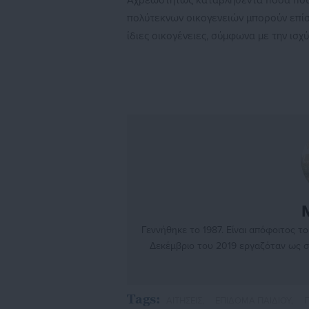
Αχρεωστήτως καταβληθέντα ποσά που 
πολύτεκνων οικογενειών μπορούν επίσ
ίδιες οικογένειες, σύμφωνα με την ισχ
Γεννήθηκε το 1987. Είναι απόφοιτος του τμήματος Μουσικής Τεχνολογίας και Ακουστικής του ΤΕΙ Κρήτης. Τον
Δεκέμβριο του 2019 εργαζόταν ως σ
ανήκει στην δημοσιογ
Tags:
ΑΙΤΗΣΕΙΣ,
ΕΠΙΔΟΜΑ ΠΑΙΔΙΟΥ,