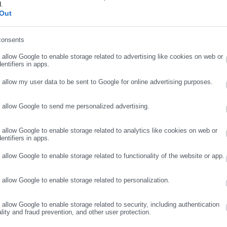
d.
, καθώς και όταν το παιδί περιθάλπεται δωρεάν σε μονάδα
ήρωσε επώνυμο
Out
με δαπάνη του Δημοσίου ή ασφαλιστικού οργανισμού.
consents
θεί δικαιολογητικά μπορεί επίσης να τεθεί σε αναστολή πριν από
ρωσε email
 έλεγχος από τους αρμόδιους υπαλλήλους του ΟΠΕΚΑ.
o allow Google to enable storage related to advertising like cookies on web or
entifiers in apps.
πίδομα
o allow my user data to be sent to Google for online advertising purposes.
ουσία από την Ελλάδα οφείλεται σε λόγους νοσηλείας. Επίσης, δε
o allow Google to send me personalized advertising.
εται στο εξωτερικό για λογαριασμό του Ελληνικού Δημοσίου,
ΣΥΝΕΧΙΣΤΕ ΣΤΟ WEBSITE
ΕΓΓΡΑΦΗ
οργανισμού ή ελληνικής επιχείρησης με έδρα στην Ελλάδα.
o allow Google to enable storage related to analytics like cookies on web or
entifiers in apps.
ο τέκνο ακολουθεί την οικογένεια στο εξωτερικό για τους παραπά
o allow Google to enable storage related to functionality of the website or app.
ε σπουδές σε ανώτερες ή ανώτατες σχολές του εξωτερικού.
σεις στις οποίες η δικαιούχος μητέρα και τα εξαρτώμενα παιδιά
o allow Google to enable storage related to personalization.
ένες γυναίκες.
λή
o allow Google to enable storage related to security, including authentication
ality and fraud prevention, and other user protection.
αι μετά τη λήξη του σπουδαστικού ή ακαδημαϊκού έτους, όταν