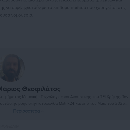
αφορούν παλαιότερα οικογενειακά επιδόματα τρίτεκνων και
ης να συμψηφιστούν με το επίδομα παιδιού που χορηγείται στις
ύουσα νομοθεσία.
Μάριος Θεοφιλάτος
υντάκτης ροής στην ιστοσελίδα Matrix24 και από τον Μάιο του 2025
ραφική ομάδα του Aftodioikisi.gr ως συντάκτης ροής.
Περισσότερα
ΠΡΟΘΕΣΜΙΑ