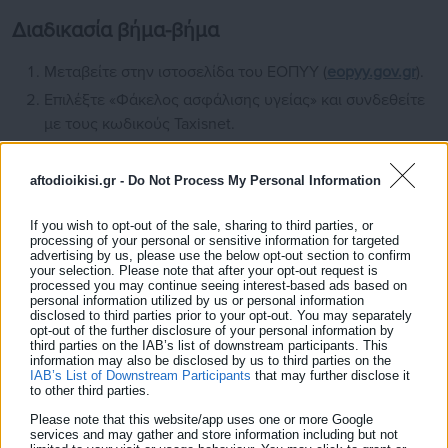
Διαδικασία βήμα-βήμα
Μεταβείτε στην ιστοσελίδα του ΕΟΠΥΥ (
eopyy.gov.gr
).
Επιλέξτε «Φάκελος ασφάλισης υγείας» και συνδεθείτε
με τους κωδικούς Taxisnet.
Εισάγετε τον ΑΜΚΑ σας και πατήστε «Είσοδος».
Επιλέξτε «Ατομικά Αιτήματα Παροχών» → «Υποβολή» →
aftodioikisi.gr -
Do Not Process My Personal Information
«Οπτικά».
If you wish to opt-out of the sale, sharing to third parties, or
Συμπληρώστε τα προσωπικά στοιχεία και τον ΤΚ της
processing of your personal or sensitive information for targeted
κατοικίας σας.
advertising by us, please use the below opt-out section to confirm
your selection. Please note that after your opt-out request is
Επιλέξτε αν το αίτημα αφορά άμεσο ή έμμεσο μέλος
processed you may continue seeing interest-based ads based on
personal information utilized by us or personal information
και καταχωρήστε τον ΑΜΚΑ.
disclosed to third parties prior to your opt-out. You may separately
opt-out of the further disclosure of your personal information by
Συμπληρώστε τα στοιχεία επικοινωνίας (email, κινητό)
third parties on the IAB’s list of downstream participants. This
και τα τραπεζικά στοιχεία (IBAN).
information may also be disclosed by us to third parties on the
IAB’s List of Downstream Participants
that may further disclose it
Αναγράψτε το ποσό της απόδειξης αγοράς από το
to other third parties.
κατάστημα οπτικών.
Please note that this website/app uses one or more Google
services and may gather and store information including but not
Στην ενότητα «Γνωματεύσεις Παροχών ΕΚΠΥ»,