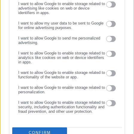
I want to allow Google to enable storage related to
advertising like cookies on web or device
identifiers in apps.
I want to allow my user data to be sent to Google
for online advertising purposes.
ΣΥΝΕΧΙΣΤΕ ΣΤΟ WEBSITE
Aftodioikisi News
I want to allow Google to send me personalized
Η aftodioikisi.gr είναι η βασική Διαδικτυακή πύλη για τους
advertising.
ΕΓΓΡΑΦΗ
ΟΤΑ, το Δημόσιο και την Εργασία στην Ελλάδα,
I want to allow Google to enable storage related to
λειτουργώντας από τον Απρίλιο του 2008 ως πηγή έγκυρης
analytics like cookies on web or device identifiers
in apps.
και συνεχούς ροής ενημέρωσης με ειδήσεις και θέματα από
το χώρο της Αυτοδιοίκησης, της Δημόσιας Διοίκησης, της
I want to allow Google to enable storage related to
Εργασίας, της Ασφάλισης αλλά και γενικότερης
Περισσότερα
functionality of the website or app.
επικαιρότητας από την Ελλάδα και όλο τον κόσμο. Τον Μάιο
I want to allow Google to enable storage related to
του 2010, μόλις δύο χρόνια μετά την έναρξη της λειτουργίας
Tags:
personalization.
VOUCHER,
ΓΥΑΛΙΑ ΟΡΑΣΕΩΣ,
ΕΟΠΥΥ
της τιμήθηκε με το δημοσιογραφικό Βραβείο Μπότση.
I want to allow Google to enable storage related to
Παράλληλα, αποτελεί κόμβο αμφίδρομης επικοινωνίας
security, including authentication functionality and
μεταξύ πολιτικών, αιρετών της Αυτοδιοίκησης αλλά και
fraud prevention, and other user protection.
Τελευταία νέα
Δημοφιλή
επιχειρηματιών με τους πολίτες και τους εργαζόμενους στο
Όλα τα νέα
δημόσιο και ιδιωτικό τομέα, ενώ λειτουργεί ως δίαυλος
διαδραστικής ενημέρωσης και επικοινωνίας μεταξύ της
CONFIRM