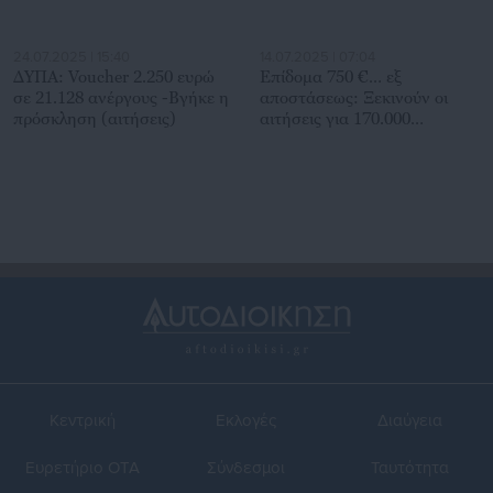
24.07.2025 | 15:40
14.07.2025 | 07:04
ΔΥΠΑ: Voucher 2.250 ευρώ
Επίδομα 750 €… εξ
σε 21.128 ανέργους -Βγήκε η
αποστάσεως: Ξεκινούν οι
πρόσκληση (αιτήσεις)
αιτήσεις για 170.000
εργαζομένους & ανέργους
Κεντρική
Εκλογές
Διαύγεια
Ευρετήριο ΟΤΑ
Σύνδεσμοι
Ταυτότητα