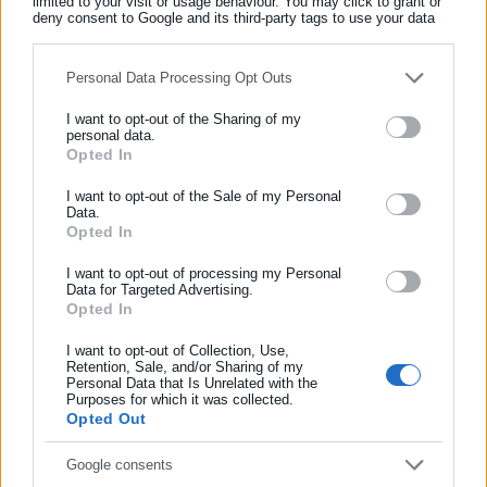
limited to your visit or usage behaviour. You may click to grant or
επιλέξτε τη σωστή ιατρική γνωμάτευση (από τον
deny consent to Google and its third-party tags to use your data
for below specified purposes in below Google consent section.
οφθαλμίατρο).
Ανεβάστε τα απαιτούμενα δικαιολογητικά σε μορφή
Personal Data Processing Opt Outs
.pdf (απόδειξη πληρωμής, βεβαίωση καταστήματος,
I want to opt-out of the Sharing of my
έγγραφο IBAN).
personal data.
Επιβεβαιώστε ότι τα στοιχεία είναι αληθή και ότι θα
Opted In
ΕΓΓΡΑΦΗ NEWSLETTER
τηρήσετε τα πρωτότυπα δικαιολογητικά για 5 χρόνια.
Ενημερωθείτε πρώτοι για ειδήσεις και θέματα από το χώρο της
I want to opt-out of the Sale of my Personal
Πατήστε «Υποβολή αιτήματος».
Data.
Αυτοδιοίκησης, της δημόσιας διοίκησης, της εργασίας, της
Opted In
ασφάλισης αλλά και γενικότερης επικαιρότητας από την Ελλάδα
Μετά την ολοκλήρωση της διαδικασίας, ο ασφαλισμένος
και όλο τον κόσμο!
I want to opt-out of processing my Personal
λαμβάνει αποζημίωση 100 ευρώ απευθείας στον τραπεζικό
Data for Targeted Advertising.
Opted In
Συμπλήρωσε όνομα
του λογαριασμό από τον ΕΟΠΥΥ για την αγορά γυαλιών
οράσεως.
I want to opt-out of Collection, Use,
Retention, Sale, and/or Sharing of my
Personal Data that Is Unrelated with the
Συμπλήρωσε επώνυμο
Purposes for which it was collected.
Opted Out
Συμπλήρωσε email
Google consents