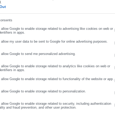
d.
 θα καθορίζονται από την εκάστοτε διοίκηση, μετά από έγκριση τ
ήρωσε επώνυμο
Out
ς και Υδάτων (Ρ.Α.Α.Ε.Υ.) και κατά παρέκκλιση του νόμου
βλέπει τη διενέργεια προσλήψεων μέσω ΑΣΕΠ. Οι όποιες
consents
ρωσε email
υμμετοχής του ΑΣΕΠ στη διαδικασία είναι καθαρά διακοσμητικές
o allow Google to enable storage related to advertising like cookies on web or
αποφασιστικό ρόλο, ενώ παράλληλα τα χρονικά περιθώρια που
entifiers in apps.
γνώμης (10 ημέρες) είναι απαγορευτικά για οποιονδήποτε ουσιαστι
o allow my user data to be sent to Google for online advertising purposes.
o allow Google to send me personalized advertising.
ηση της ΝΔ δημιουργούσε τη ΡΑΑΕΥ, υποστηρίζαμε πως η υπαγωγή
ΣΥΝΕΧΙΣΤΕ ΣΤΟ WEBSITE
ΕΓΓΡΑΦΗ
κή Αρχή αποσκοπεί στη δημιουργία μιας αγοράς νερού που θα
o allow Google to enable storage related to analytics like cookies on web or
ινωνικό έλεγχο. Σήμερα η πρόβλεψη αυτή αποδεικνύεται ορθή,
entifiers in apps.
υξήσεις στα τιμολόγια του νερού, αφετέρου προβλέπεται τώρα να
o allow Google to enable storage related to functionality of the website or app.
ων. Γίνεται πλέον σαφές πώς ακριβώς φαντάζονται τη στελέχωση
ρίζονται το νερό, τι ακριβώς εννοούσαν όταν μιλούσαν τόσο και
o allow Google to enable storage related to personalization.
o allow Google to enable storage related to security, including authentication
ριο και πρωτοποριακό να προσφέρει, είναι η απόλυτη επιστροφή
ality and fraud prevention, and other user protection.
στημένο, που αποσκοπεί αποκλειστικά και μόνο στο βόλεμα των