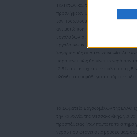
εκλεκτών και την ισοπέδωση κάθε έννο
προσλήψεων θα πάει χέρι-χέρι με τον 
τον προωθούμενο κύκλο συγχωνεύσεων κ
αντιμετώπιση της λειψυδρίας. Ας είμασ
εργολάβων, οι «ευέλικτες» προσλήψεις
εργαζομένων πολλών ταχυτήτων, ενώ τέ
λογαριασμός από την κοινωνία. Δεν έ
παραμένει πώς θα γίνει το νερό σαν τ
12,5% του μετοχικού κεφαλαίου της Ε
αλάνθαστο σημάδι για το πάρτι κερδο
Το Σωματείο Εργαζομένων της ΕΥΑΘ έχ
την κοινωνία της Θεσσαλονίκης, για ν
προσπάθειας ήταν πάντοτε το αίτημα γ
νερού που φτάνει στις βρύσες μας, όσ