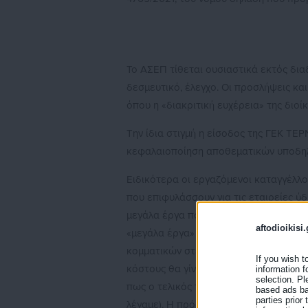
Το ΑΣΕΠ τίθεται ουσιαστικά εκτός διαδ
δεσμευτικό, έλεγχο. Οι προσλήψεις κα
όπου η «διακριτική ευχέρεια» της διοί
Την ίδια στιγμή η είσοδος της ΓΕΚ ΤΕ
κεφαλαιοποίηση αποθεματικών υποδηλ
Ειδικότερα οι εργαζόμενοι καταγγέλλο
που επιφυλάσσουν για τις εταιρείες 
μεγάλα έργα που θα γίνουν, υποτίθεται
aftodioikisi.
«μεγάλα έργα» θα γίνουν για τα κέρδη
κομματικών στελεχών και τη δημιουργ
If you wish t
κόστους θα γίνει για να πληρωθεί ο λ
information f
selection. Pl
πως ο τελικός τους στόχος παραμένει 
based ads bas
parties prior
λέγαμε). Η πρόσφατη εξαγορά του 12,