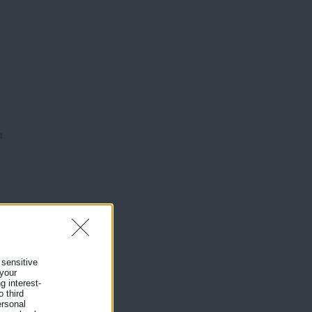
α
μα
 sensitive
τη
 your
g interest-
 third
ersonal