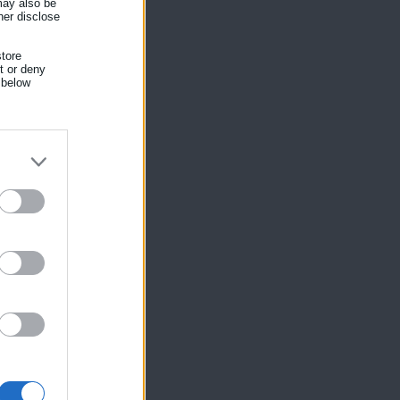
 may also be
her disclose
tore
nt or deny
 below
ίκησης,
ης