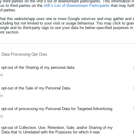
y third parties on the IAB’s list of downstream participants. This information
us to third parties on the
IAB’s List of Downstream Participants
that may furt
ελεί αλάνθαστο σημάδι για το πάρτι κερδοσκοπίας που
rd parties.
that this website/app uses one or more Google services and may gather and s
ncluding but not limited to your visit or usage behaviour. You may click to gra
ogle and its third-party tags to use your data for below specified purposes in
nt section.
ισε» τον Ταΰγετο
ή πόλη με τη μεγαλύτερη ατμοσφαιρική
l Data Processing Opt Outs
o opt-out of the Sharing of my personal data.
In
ΡΑΦΗ NEWSLETTER
o opt-out of the Sale of my Personal Data.
ωθείτε πρώτοι για ειδήσεις και θέματα από το χώρο της Αυτοδιο
In
μόσιας διοίκησης, της εργασίας, της ασφάλισης αλλά και γενικότερ
κοίνωση του Σωματείου Εργαζομένων της ΕΥΑΘ
ρότητας από την Ελλάδα και όλο τον κόσμο!
o opt-out of processing my Personal Data for Targeted Advertising.
In
αι ακρίβειας η κυβέρνηση της ΝΔ καταστρατηγεί κάθε έννοια
ήρωσε όνομα
ντας τις προσλήψεις μέσω ΑΣΕΠ σε ΕΥΑΘ και ΕΥΔΑΠ. Το σχέδιο
o opt-out of Collection, Use, Retention, Sale, and/or Sharing of my
ναφέρει ρητά πως τα κριτήρια επιλογής και η διαδικασία
 Data that Is Unrelated with the Purposes for which it was