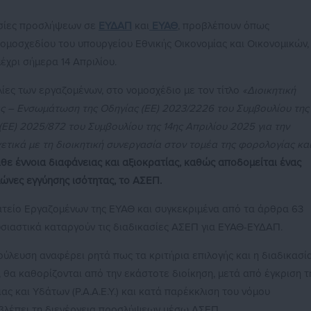
ασίες προσλήψεων σε
ΕΥΔΑΠ
και
ΕΥΑΘ
, προβλέπουν όπως
νομοσχεδίου του υπουργείου Εθνικής Οικονομίας και Οικονομικών,
έχρι σήμερα 14 Απριλίου.
ίες των εργαζομένων, στο νομοσχέδιο με τον τίτλο
«Διοικητική
ς – Ενσωμάτωση της Οδηγίας (ΕΕ) 2023/2226 του Συμβουλίου της
(ΕΕ) 2025/872 του Συμβουλίου της 14ης Απριλίου 2025 για την
ετικά με τη διοικητική συνεργασία στον τομέα της φορολογίας κα
θε έννοια διαφάνειας και αξιοκρατίας, καθώς αποδομείται ένας
ώνες εγγύησης ισότητας, το ΑΣΕΠ.
ατείο Εργαζομένων της ΕΥΑΘ και συγκεκριμένα από τα άρθρα 63
υσιαστικά καταργούν τις διαδικασίες ΑΣΕΠ για ΕΥΑΘ-ΕΥΔΑΠ.
βούλευση αναφέρει ρητά πως τα κριτήρια επιλογής και η διαδικασί
 θα καθορίζονται από την εκάστοτε διοίκηση, μετά από έγκριση τ
ς και Υδάτων (Ρ.Α.Α.Ε.Υ.) και κατά παρέκκλιση του νόμου
οβλέπει τη διενέργεια προσλήψεων μέσω ΑΣΕΠ.