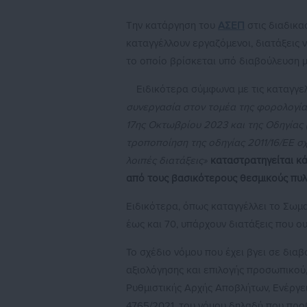
Την κατάργηση του
ΑΣΕΠ
στις διαδικ
καταγγέλλουν εργαζόμενοι, διατάξεις 
το οποίο βρίσκεται υπό διαβούλευση μ
Ειδικότερα σύμφωνα με τις καταγγελ
συνεργασία στον τομέα της φορολογία
17ης Οκτωβρίου 2023 και της Οδηγίας 
τροποποίηση της οδηγίας 2011/16/ΕΕ σχ
λοιπές διατάξεις»
καταστρατηγείται κά
από τους βασικότερους θεσμικούς πυλ
Ειδικότερα, όπως καταγγέλλει το Σωμ
έως και 70, υπάρχουν διατάξεις που ο
Το σχέδιο νόμου που έχει βγει σε δια
αξιολόγησης και επιλογής προσωπικού,
Ρυθμιστικής Αρχής Αποβλήτων, Ενέργεια
4765/2021, του νόμου δηλαδή που πρ