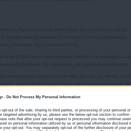
ικασίας, περιοριζόμενο σε έναν τυπικό, εκ των υστέρων, και μη
ι οι τοποθετήσεις μεταφέρονται σε κλειστού τύπου μηχανισμούς,
κησης υπερισχύει της αντικειμενικότητας.
ΡΝΑ στην ΕΥΔΑΠ και οι προτεινόμενες διατάξεις το νομοσχεδίου γι
ώνουν σχεδιασμούς της κυβέρνησης για έμμεση ιδιωτικοποίηση.
υν: «Η διαδικασία προσλήψεων θα πάει χέρι-χέρι με τον νέο ρόλο
ύδρευσης, μέσα από τον προωθούμενο κύκλο συγχωνεύσεων και τα
 για την αντιμετώπιση της λειψυδρίας. Ας είμαστε ξεκάθαροι: τα
gr -
Do Not Process My Personal Information
 των εργολάβων, οι «ευέλικτες» προσλήψεις θα γίνουν για το βόλε
ία εργαζομένων πολλών ταχυτήτων, ενώ τέλος η «ανάκτηση»
o opt-out of the sale, sharing to third parties, or processing of your personal or
ογαριασμός από την κοινωνία. Δεν έχουμε καμιά απολύτως αυταπά
or targeted advertising by us, please use the below opt-out section to confirm
ease note that after your opt-out request is processed you may continue seein
πώς θα γίνει το νερό σαν το ρεύμα ακριβό (η μικρή ΔΕΗ που
ed on personal information utilized by us or personal information disclosed to
 to your opt-out. You may separately opt-out of the further disclosure of your p
5% του μετοχικού κεφαλαίου της ΕΥΔΑΠ από μεγάλο