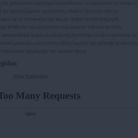
ς θα μπορέσουν «γρήγορα και ευέλικτα» να καλύψουν τις ανάγκες
ις σχεδιαζόμενες συνενώσεις, είναι οι ίδιοι που όλα τα
ήψεις με το σταγονόμετρο και με τεράστια καθυστέρηση.
της ΕΥΑΘ και την κυβέρνηση πως είμαστε ενάντια σε κάθε
αποκλειστικό φορέα διενέργειας προσλήψεων. Δεν πρόκειται να
ματικό μαγαζάκι, ούτε πεδίο δόξης λαμπρό για επίδοξα golden bo
ν πουλώντας πανάκριβα τον φυσικό πόρο.
χέδιο:
View Fullscreen