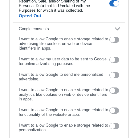
Retention, Sale, and/or Sharing of my
το χώρο της Αυτοδιοίκησης, της Δημόσιας Διοίκησης, της
Personal Data that Is Unrelated with the
Συμπλήρωσε επώνυμο
Purposes for which it was collected.
Εργασίας, της Ασφάλισης αλλά και γενικότερης
Περισσότερα
Opted Out
επικαιρότητας από την Ελλάδα και όλο τον κόσμο. Τον Μάιο
του 2010, μόλις δύο χρόνια μετά την έναρξη της λειτουργίας
Tags:
ΒΟΡΕΙΑ ΚΟΡΕΑ,
ΕΚΤΕΛΕΣΕΙΣ,
ΜΑΘΗΤΕΣ
Συμπλήρωσε email
Google consents
της τιμήθηκε με το δημοσιογραφικό Βραβείο Μπότση.
I want to allow Google to enable storage related to
Παράλληλα, αποτελεί κόμβο αμφίδρομης επικοινωνίας
advertising like cookies on web or device
μεταξύ πολιτικών, αιρετών της Αυτοδιοίκησης αλλά και
identifiers in apps.
Τελευταία νέα
Δημοφιλή
επιχειρηματιών με τους πολίτες και τους εργαζόμενους στο
Όλα τα νέα
I want to allow my user data to be sent to Google
δημόσιο και ιδιωτικό τομέα, ενώ λειτουργεί ως δίαυλος
for online advertising purposes.
διαδραστικής ενημέρωσης και επικοινωνίας μεταξύ της
ΣΥΝΕΧΙΣΤΕ ΣΤΟ WEBSITE
I want to allow Google to send me personalized
Περιφέρειας και του Κέντρου. Καθημερινά δέχεται
advertising.
ΕΓΓΡΑΦΗ
εκατοντάδες χιλιάδες επισκέψεις από εργαζόμενους στο
Προτεινόμενα άρθρα
δημόσιο και ιδιωτικό τομέα, πολιτικούς, αιρετούς της
I want to allow Google to enable storage related to
analytics like cookies on web or device identifiers
Αυτοδιοίκησης, επιχειρηματίες και, κυρίως, πολίτες που
in apps.
ενδιαφέρονται για τοπικά, εργασιακά, ασφαλιστικά αλλά και
I want to allow Google to enable storage related to
για γενικότερα θέματα της επικαιρότητας.
functionality of the website or app.
I want to allow Google to enable storage related to
personalization.