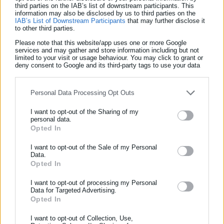
third parties on the IAB’s list of downstream participants. This
«Οι άνθρωποι χωρίς χρήματα πουλάνε τα σπίτια τους για να
information may also be disclosed by us to third parties on the
συγκεντρώσουν 5.000 ή 10.000 δολάρια για να πληρώσουν
IAB’s List of Downstream Participants
that may further disclose it
to other third parties.
για να βγουν από τα στρατόπεδα επανεκπαίδευσης»
αποκαλύπτει.
Please note that this website/app uses one or more Google
services and may gather and store information including but not
limited to your visit or usage behaviour. You may click to grant or
deny consent to Google and its third-party tags to use your data
for below specified purposes in below Google consent section.
Personal Data Processing Opt Outs
I want to opt-out of the Sharing of my
personal data.
Opted In
ΕΓΓΡΑΦΗ NEWSLETTER
Ενημερωθείτε πρώτοι για ειδήσεις και θέματα από το χώρο της
I want to opt-out of the Sale of my Personal
Data.
Αυτοδιοίκησης, της δημόσιας διοίκησης, της εργασίας, της
Opted In
ασφάλισης αλλά και γενικότερης επικαιρότητας από την Ελλάδα
Aftodioikisi News
και όλο τον κόσμο!
I want to opt-out of processing my Personal
Η aftodioikisi.gr είναι η βασική Διαδικτυακή πύλη για τους
Data for Targeted Advertising.
ΟΤΑ, το Δημόσιο και την Εργασία στην Ελλάδα,
Opted In
Συμπλήρωσε όνομα
λειτουργώντας από τον Απρίλιο του 2008 ως πηγή έγκυρης
I want to opt-out of Collection, Use,
και συνεχούς ροής ενημέρωσης με ειδήσεις και θέματα από