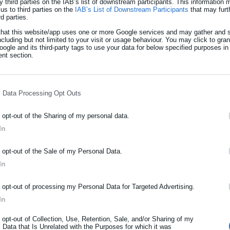
y third parties on the IAB’s list of downstream participants. This information
us to third parties on the
IAB’s List of Downstream Participants
that may furt
rd parties.
that this website/app uses one or more Google services and may gather and s
ncluding but not limited to your visit or usage behaviour. You may click to gra
ogle and its third-party tags to use your data for below specified purposes in
υ Κοπεγχάγης για πρόσληψη 13χρονων!
nt section.
η ερευνήτριας- Ασχολούνταν με
ρύτητας
l Data Processing Opt Outs
o opt-out of the Sharing of my personal data.
In
ΡΑΦΗ NEWSLETTER
o opt-out of the Sale of my Personal Data.
ωθείτε πρώτοι για ειδήσεις και θέματα από το χώρο της Αυτοδιο
In
s):
Περισσότερα από 280 σκάφη που μεταφέρουν μέταλλα και
μόσιας διοίκησης, της εργασίας, της ασφάλισης αλλά και γενικότερ
σμια εφοδιαστική αλυσίδα και την αγροτική παραγωγή.
ρότητας από την Ελλάδα και όλο τον κόσμο!
o opt-out of processing my Personal Data for Targeted Advertising.
In
ης διάνοιξης ήταν ακαριαία.
ήρωσε όνομα
o opt-out of Collection, Use, Retention, Sale, and/or Sharing of my
εύθερη πτώση, με το αμερικανικό αργό (
WTI
) να υποχωρεί έως
 Data that Is Unrelated with the Purposes for which it was