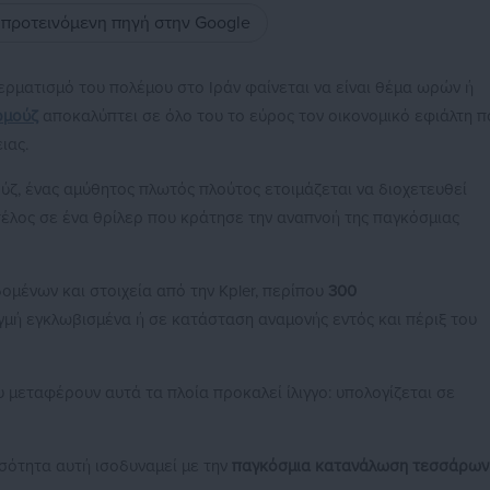
ς προτεινόμενη πηγή στην Google
ερματισμό του πολέμου στο Ιράν φαίνεται να είναι θέμα ωρών ή
ρμούζ
αποκαλύπτει σε όλο του το εύρος τον οικονομικό εφιάλτη π
ιας.
ύζ, ένας αμύθητος πλωτός πλούτος ετοιμάζεται να διοχετευθεί
 τέλος σε ένα θρίλερ που κράτησε την αναπνοή της παγκόσμιας
μένων και στοιχεία από την Kpler, περίπου
300
γμή εγκλωβισμένα ή σε κατάσταση αναμονής εντός και πέριξ του
μεταφέρουν αυτά τα πλοία προκαλεί ίλιγγο: υπολογίζεται σε
ποσότητα αυτή ισοδυναμεί με την
παγκόσμια κατανάλωση τεσσάρων