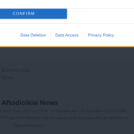
τις μηχανές τους.
CONFIRM
εκτικά και σταδιακά βήματα, καθώς η αγορά προσπαθεί να
και την παραδοσιακή γεωπολιτική αβεβαιότητα της περιοχής.
Data Deletion
Data Access
Privacy Policy
Aftodioikisi News
αδικτυακή πύλη για τους ΟΤΑ, το Δημόσιο και την Εργασία στην Ελλάδα,
008 ως πηγή έγκυρης και συνεχούς ροής ενημέρωσης με ειδήσεις και
ης, της Δημόσιας Διοίκησης, της Εργασίας, της Ασφάλισης αλλά και
Περισσότερα
λλάδα και όλο τον κόσμο. Τον Μάιο του 2010, μόλις δύο χρόνια μετά