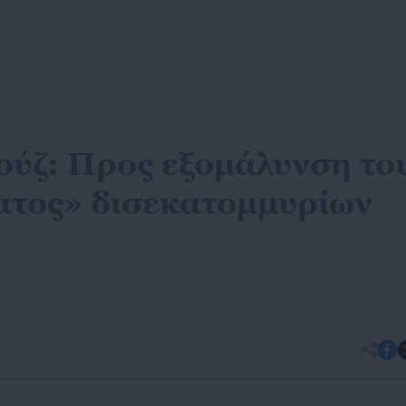
ούζ: Προς εξομάλυνση το
ατος» δισεκατομμυρίων