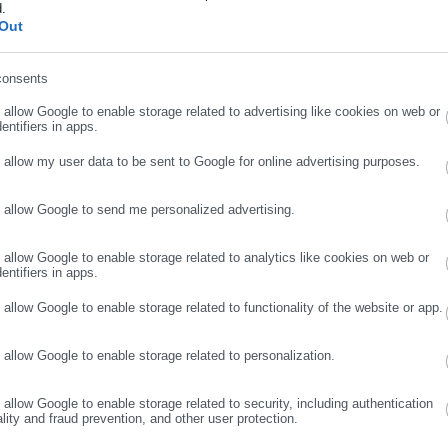
d.
βαρέλι, ενώ το
Brent
διολίσθησε κατά
10%
, πέφτοντας κάτω από το
ήρωσε επώνυμο
Out
στα χρηματιστήρια, με τις μετοχές των αεροπορικών εταιρειών,
consents
ρωσε email
ν άλμα έως και 10%, καθώς η προοπτική φθηνότερων καυσίμων
o allow Google to enable storage related to advertising like cookies on web or
entifiers in apps.
o allow my user data to be sent to Google for online advertising purposes.
ται πλέον ως «ανοιχτά» δεν σημαίνει αυτόματη αποκατάσταση της
o allow Google to send me personalized advertising.
ΣΥΝΕΧΙΣΤΕ ΣΤΟ WEBSITE
ΕΓΓΡΑΦΗ
o allow Google to enable storage related to analytics like cookies on web or
entifiers in apps.
 διέρχονταν καθημερινά περίπου
140 πλοία
, ενώ κατά τη διάρκεια
o allow Google to enable storage related to functionality of the website or app.
ενιστεί.
o allow Google to enable storage related to personalization.
 ασφάλεια.
o allow Google to enable storage related to security, including authentication
ούν πρόσθετες εγγυήσεις για την ύπαρξη ναρκών και τις ΗΠΑ να
ality and fraud prevention, and other user protection.
λοίων μέχρι την τελική υπογραφή της συμφωνίας, τα 36