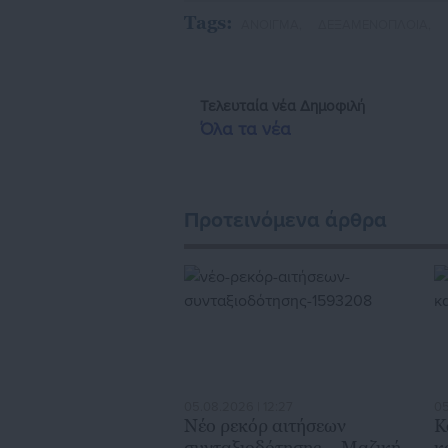
την έναρξη της λειτουργίας της τι
Tags:
ΑΝΟΙΓΜΑ,
ΔΕΞΑΜΕΝΟΠΛΟΙΑ,
κόμβο αμφίδρομης επικοινωνίας μεταξ
τους πολίτες και τους εργαζόμε
διαδραστικής ενημέρωσης και επικοι
Τελευταία νέα
Δημοφιλή
εκατοντάδες χιλιάδες επισκέψεις από
Όλα τα νέα
της Αυτοδιοίκησης, επιχειρηματίε
ασφαλιστικά αλλ
Προτεινόμενα άρθρα
05.08.2026 | 12:27
05
Νέο ρεκόρ αιτήσεων
Κ
συνταξιοδότησης – Μαζική
κ