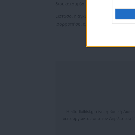
δισεκατομμύρια δολάρια «ζεσταίνουν» 
Ωστόσο, η άγκυρα θα σηκωθεί με προσ
ισορροπήσει ανάμεσα στην αισιοδοξία 
Η aftodioikisi.gr είναι η βασική Δι
λειτουργώντας από τον Απρίλιο του 2
θέματα από το χώρο της Αυτοδιοίκησ
γενικότερης επικαιρότητας από την Ε