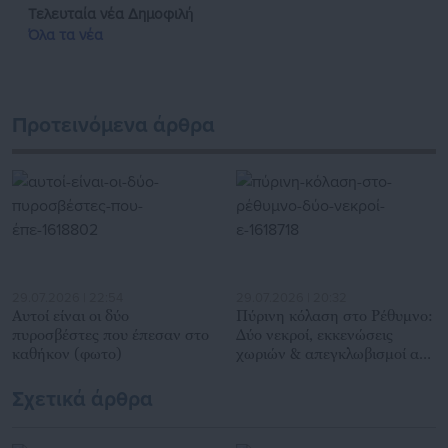
επιχειρηματιών με τους πολίτες και τους εργαζόμενους στο
Τελευταία νέα
Δημοφιλή
δημόσιο και ιδιωτικό τομέα, ενώ λειτουργεί ως δίαυλος
Όλα τα νέα
διαδραστικής ενημέρωσης και επικοινωνίας μεταξύ της
Περιφέρειας και του Κέντρου. Καθημερινά δέχεται
εκατοντάδες χιλιάδες επισκέψεις από εργαζόμενους στο
δημόσιο και ιδιωτικό τομέα, πολιτικούς, αιρετούς της
Προτεινόμενα άρθρα
Αυτοδιοίκησης, επιχειρηματίες και, κυρίως, πολίτες που
ενδιαφέρονται για τοπικά, εργασιακά, ασφαλιστικά αλλά και
για γενικότερα θέματα της επικαιρότητας.
29.07.2026 | 22:54
29.07.2026 | 20:32
Αυτοί είναι οι δύο
Πύρινη κόλαση στο Ρέθυμνο:
πυροσβέστες που έπεσαν στο
Δύο νεκροί, εκκενώσεις
καθήκον (φωτο)
χωριών & απεγκλωβισμοί από
θαλάσσης
Σχετικά άρθρα