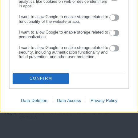
analytics like cookies on web or device identifiers
in apps.
I want to allow Google to enable storage related to
functionality of the website or app.
I want to allow Google to enable storage related to
personalization.
I want to allow Google to enable storage related to
security, including authentication functionality and
Aftodioikisi News
fraud prevention, and other user protection.
Η aftodioikisi.gr είναι η βασική Διαδικτυακή πύλη για τους
ΟΤΑ, το Δημόσιο και την Εργασία στην Ελλάδα,
λειτουργώντας από τον Απρίλιο του 2008 ως πηγή έγκυρης
CONFIRM
και συνεχούς ροής ενημέρωσης με ειδήσεις και θέματα από
το χώρο της Αυτοδιοίκησης, της Δημόσιας Διοίκησης, της
Εργασίας, της Ασφάλισης αλλά και γενικότερης
Περισσότερα
Data Deletion
Data Access
Privacy Policy
επικαιρότητας από την Ελλάδα και όλο τον κόσμο. Τον Μάιο
του 2010, μόλις δύο χρόνια μετά την έναρξη της λειτουργίας
Tags:
ΑΝΑΚΟΥΦΙΣΗ,
ΒΡΥΞΕΛΛΕΣ,
ΗΤΤΑ,
ΟΡΜΠΑΝ,
της τιμήθηκε με το δημοσιογραφικό Βραβείο Μπότση.
ΟΥΓΓΑΡΙΑ
Παράλληλα, αποτελεί κόμβο αμφίδρομης επικοινωνίας
μεταξύ πολιτικών, αιρετών της Αυτοδιοίκησης αλλά και