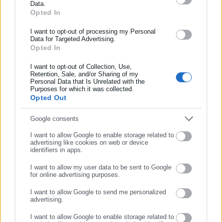
Data.
Αυτοδιοίκησης, της δημόσιας διοίκησης, της εργασίας, της
Opted In
ασφάλισης αλλά και γενικότερης επικαιρότητας από την Ελλάδα
A country reclaims its European path.
και όλο τον κόσμο!
I want to opt-out of processing my Personal
Data for Targeted Advertising.
The Union grows stronger.
Opted In
Συμπλήρωσε όνομα
Magyarország Európát választotta.
I want to opt-out of Collection, Use,
Retention, Sale, and/or Sharing of my
Európa mindig Magyarországot választotta.
Personal Data that Is Unrelated with the
Συμπλήρωσε επώνυμο
Purposes for which it was collected.
Opted Out
Συμπλήρωσε email
Google consents
Egy ország visszatér az európai útjára.
I want to allow Google to enable storage related to
advertising like cookies on web or device
identifiers in apps.
Az Unió erősebbé válik.
I want to allow my user data to be sent to Google
— Ursula von der Leyen (@vonderleyen)
April 12, 2026
for online advertising purposes.
ΣΥΝΕΧΙΣΤΕ ΣΤΟ WEBSITE
I want to allow Google to send me personalized
advertising.
ΕΓΓΡΑΦΗ
I want to allow Google to enable storage related to