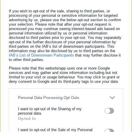
της πορεία.»
If you wish to opt-out of the sale, sharing to third parties, or
processing of your personal or sensitive information for targeted
«Η Ένωση δυναμώνει.»
advertising by us, please use the below opt-out section to confirm
your selection. Please note that after your opt-out request is
processed you may continue seeing interest-based ads based on
personal information utilized by us or personal information
Hungary has chosen Europe.
disclosed to third parties prior to your opt-out. You may separately
opt-out of the further disclosure of your personal information by
third parties on the IAB’s list of downstream participants. This
Europe has always chosen Hungary.
information may also be disclosed by us to third parties on the
IAB’s List of Downstream Participants
that may further disclose it
to other third parties.
Δείτε ακόμη:
Please note that this website/app uses one or more Google
Κατεδάφιση-αστραπή για εμβληματικό
services and may gather and store information including but not
ξενοδοχείο στο Μαϊάμι
limited to your visit or usage behaviour. You may click to grant or
deny consent to Google and its third-party tags to use your data
for below specified purposes in below Google consent section.
Πίνακας του Πικάσο αξίας
εκατομμυρίων πωλείται για μόλις 116
Personal Data Processing Opt Outs
δολάρια
I want to opt-out of the Sharing of my
personal data.
Opted In
ΕΓΓΡΑΦΗ NEWSLETTER
Ενημερωθείτε πρώτοι για ειδήσεις και θέματα από το χώρο της
I want to opt-out of the Sale of my Personal