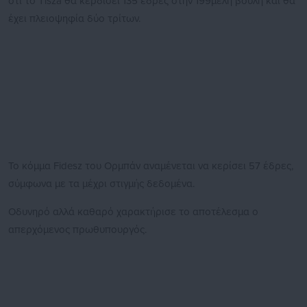
ότι το Tisza θα κερδίσει 135 έδρες στην 199μελή βουλή και θα
έχει πλειοψηφία δύο τρίτων.
Το κόμμα Fidesz του Ορμπάν αναμένεται να κερίσει 57 έδρες,
σύμφωνα με τα μέχρι στιγμής δεδομένα.
Οδυνηρό αλλά καθαρό χαρακτήρισε το αποτέλεσμα ο
απερχόμενος πρωθυπουργός.