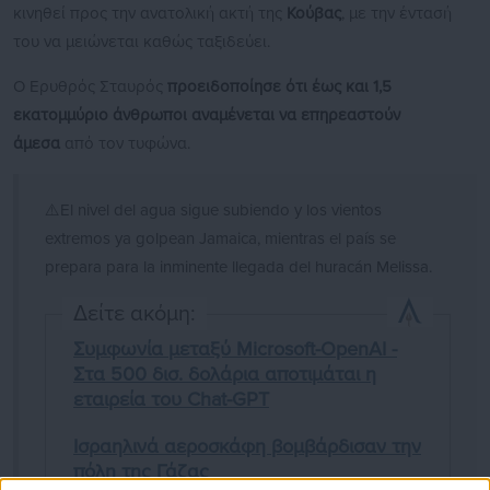
κινηθεί προς την ανατολική ακτή της
Κούβας
, με την έντασή
του να μειώνεται καθώς ταξιδεύει.
Ο Ερυθρός Σταυρός
προειδοποίησε ότι έως και 1,5
εκατομμύριο άνθρωποι αναμένεται να επηρεαστούν
άμεσα
από τον τυφώνα.
⚠️El nivel del agua sigue subiendo y los vientos
extremos ya golpean Jamaica, mientras el país se
prepara para la inminente llegada del huracán Melissa.
Δείτε ακόμη:
Συμφωνία μεταξύ Microsoft-OpenAI -
Στα 500 δισ. δολάρια αποτιμάται η
εταιρεία του Chat-GPT
Ισραηλινά αεροσκάφη βομβάρδισαν την
πόλη της Γάζας