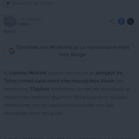
Ακούστε το άρθρο
Aftodioikisi
News
Προσθήκη του aftodioikisi.gr ως προτεινόμενη πηγή
στην Google
Ο
τυφώνας Μελίσσα
έφτασε στη στεριά το
μεσημέρι της
Τρίτης (τοπική ώρα) κοντά στην περιοχή Νιου Χόουπ
στη
νοτιοδυτική
Τζαμάικα
, πλήττοντας το νησί της Καραϊβικής με
ανέμους που φτάνουν ταχύτητες 300 χιλιομέτρων την ώρα,
καθιστώντας τον την ισχυρότερη καταιγίδα που έχει
καταγραφεί ποτέ στη χώρα.