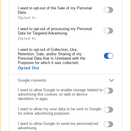
Ενημερωθείτε πρώτοι για ειδήσεις και θέματα από το χώρο της
I want to opt-out of the Sale of my Personal
Data.
Αυτοδιοίκησης, της δημόσιας διοίκησης, της εργασίας, της
Opted In
ασφάλισης αλλά και γενικότερης επικαιρότητας από την Ελλάδα
Τουλάχιστον 150.000 κάτοικοι έχουν λάβει εντολή εκκένωσης
και όλο τον κόσμο!
I want to opt-out of processing my Personal
ωστόσο, ορισμένοι επιλέγουν να παραμείνουν στα σπίτια τους.
Data for Targeted Advertising.
Opted In
Συμπλήρωσε όνομα
Είναι δραματική η έκκληση των αρχών να οχυρωθούν οι
κάτοικοι. «Τελευταία ευκαιρία να προστατέψετε τη ζωή σας»,
I want to opt-out of Collection, Use,
Retention, Sale, and/or Sharing of my
λένε χαρακτηριστικά οι Αρχές.
Personal Data that Is Unrelated with the
Συμπλήρωσε επώνυμο
Purposes for which it was collected.
Opted Out
Συμπλήρωσε email
Google consents
I want to allow Google to enable storage related to
advertising like cookies on web or device
identifiers in apps.
I want to allow my user data to be sent to Google
for online advertising purposes.
ΣΥΝΕΧΙΣΤΕ ΣΤΟ WEBSITE
I want to allow Google to send me personalized
advertising.