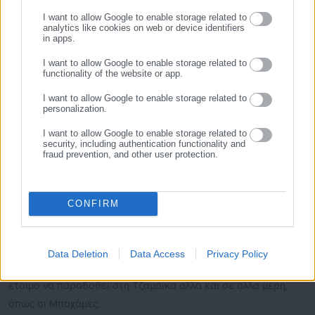
ΕΓΓΡΑΦΗ
I want to allow Google to enable storage related to
analytics like cookies on web or device identifiers
in apps.
I want to allow Google to enable storage related to
functionality of the website or app.
Σημειώνεται ότι
ο
τυφώνας Μελίσσα θα μπορούσε να
I want to allow Google to enable storage related to
επηρεάσει 1,5 εκατομμύριο ανθρώπους στην Τζαμάικα
,
personalization.
σύμφωνα με τον Ερυθρό Σταυρό, ενώ μπορεί να είναι ο
I want to allow Google to enable storage related to
ισχυρότερος στην ιστορία της νησιωτικής χώρας.
security, including authentication functionality and
fraud prevention, and other user protection.
«Για την Τζαμάικα θα είναι ο κυκλώνας του αιώνα, με
βεβαιότητα», σχολίασε η ειδική του Παγκόσμιου
Μετεωρολογικού Οργανισμού στους τροπικούς κυκλώνες Αν-
CONFIRM
Κλερ Φοντάν σε συνέντευξη Τύπου στη Γενεύη.
Ο
ΟΗΕ
βρίσκεται επίσης σε ετοιμότητα για αποστολή
Data Deletion
Data Access
Privacy Policy
τροφίμων, νερού, ειδών υγιεινής και υγειονομικού υλικού,
έτοιμο να παραδοθεί στη Τζαμάικα αλλά και σε άλλα μέρη,
όπως οι Μπαχάμες.