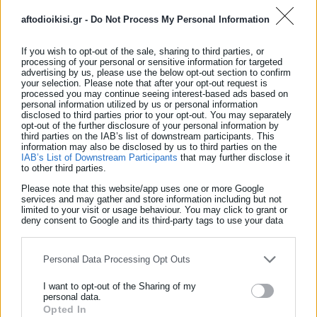
aftodioikisi.gr -
Do Not Process My Personal Information
If you wish to opt-out of the sale, sharing to third parties, or
processing of your personal or sensitive information for targeted
advertising by us, please use the below opt-out section to confirm
your selection. Please note that after your opt-out request is
Las autoridades piden a la población buscar refugio
processed you may continue seeing interest-based ads based on
ante esta tormenta de categoría 5, una de las más
personal information utilized by us or personal information
disclosed to third parties prior to your opt-out. You may separately
poderosas registradas…
pic.twitter.com/8vHCwk2CeZ
opt-out of the further disclosure of your personal information by
third parties on the IAB’s list of downstream participants. This
information may also be disclosed by us to third parties on the
— Newsweek en Español (@NewsweekEspanol)
IAB’s List of Downstream Participants
that may further disclose it
to other third parties.
October 28, 2025
Please note that this website/app uses one or more Google
services and may gather and store information including but not
limited to your visit or usage behaviour. You may click to grant or
Το Εθνικό Κέντρο Τυφώνων προειδοποίησε για
deny consent to Google and its third-party tags to use your data
for below specified purposes in below Google consent section.
κατολισθήσεις, «καταστροφικές ξαφνικές πλημμύρες» και
ανέμους που «μπορεί να προκαλέσουν ολική κατάρρευση
Personal Data Processing Opt Outs
κτιρίων».
Ο τυφώνας Μελίσσα έχει ήδη σκοτώσει τρία άτομα
I want to opt-out of the Sharing of my
στην Αϊτή, τρία στην Τζαμάικα και ένα στη Δομινικανή
personal data.
Δημοκρατία.
Opted In
ΕΓΓΡΑΦΗ NEWSLETTER