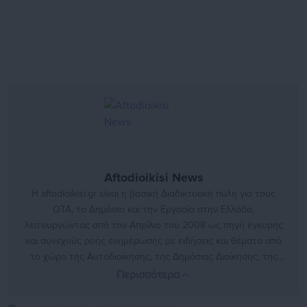
Aftodioikisi News
Η aftodioikisi.gr είναι η βασική Διαδικτυακή πύλη για τους
ΟΤΑ, το Δημόσιο και την Εργασία στην Ελλάδα,
λειτουργώντας από τον Απρίλιο του 2008 ως πηγή έγκυρης
και συνεχούς ροής ενημέρωσης με ειδήσεις και θέματα από
το χώρο της Αυτοδιοίκησης, της Δημόσιας Διοίκησης, της
Εργασίας, της Ασφάλισης αλλά και γενικότερης
Περισσότερα
επικαιρότητας από την Ελλάδα και όλο τον κόσμο. Τον Μάιο
του 2010, μόλις δύο χρόνια μετά την έναρξη της λειτουργίας