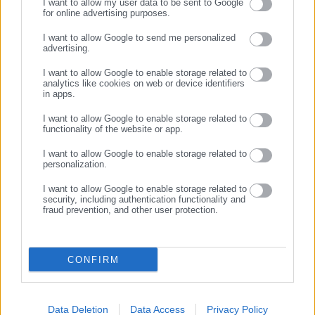
I want to allow my user data to be sent to Google
και στην αδυναμία της κοινότητας να καταβάλει την λογία της
for online advertising purposes.
στην Ιερά Αρχιεπισκοπή Αμερικής, η οποία ξεπερνά τις
ΣΥΝΕΧΙΣΤΕ ΣΤΟ WEBSITE
I want to allow Google to send me personalized
$150.000 ετησίως.
advertising.
ΕΓΓΡΑΦΗ
I want to allow Google to enable storage related to
analytics like cookies on web or device identifiers
in apps.
Από αριστερά διακρίνονται οι π. Νικόλαος Πάρος, Βαν
I want to allow Google to enable storage related to
Χριστάκος, π. Νεκτάριος Παπαζαφειρόπουλος, Αντώνης
functionality of the website or app.
Πάππας, Τζορτζ Ντέλης Τεντ Κουρής, Ηλίας Κάτσος,
I want to allow Google to enable storage related to
Michelle Caruso – Cabrera, Ignazio ‘Iggy’ Terranova και Πολ
personalization.
Χαλβατζής. Φωτογραφία: Ευγενική παραχώρηση Γιώργου
I want to allow Google to enable storage related to
Ζούβελου.
security, including authentication functionality and
fraud prevention, and other user protection.
Στελέχη και μέλη της κοινότητας που επικοινώνησαν με τις
«Αναμνήσεις» προσπάθησαν να κάνουν διάφορους
CONFIRM
συσχετισμούς σχετικά με τις περιπέτειες στις οποίες
οδηγήθηκε η κοινότητα μετά την απόφαση του Αρχιεπισκόπου
Αμερικής, κ. Ελπιδοφόρου να διορίσει ιερατικό προϊστάμενο
Data Deletion
Data Access
Privacy Policy