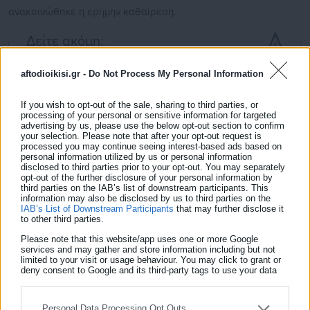
ανακοινώθηκε η ερήμην καθαίρεση.
Δείτε ακόμη:
Σοκ με Ερντογάν: Κατέρρευσε σε ζωντανή
aftodioikisi.gr -
Do Not Process My Personal Information
συνέντευξη!
If you wish to opt-out of the sale, sharing to third parties, or
Τουρκία: Πάνω από 100 συλλήψεις Κούρδων
processing of your personal or sensitive information for targeted
εν όψει των εκλογών
advertising by us, please use the below opt-out section to confirm
your selection. Please note that after your opt-out request is
processed you may continue seeing interest-based ads based on
personal information utilized by us or personal information
disclosed to third parties prior to your opt-out. You may separately
opt-out of the further disclosure of your personal information by
third parties on the IAB’s list of downstream participants. This
information may also be disclosed by us to third parties on the
IAB’s List of Downstream Participants
that may further disclose it
Ο πρόεδρος Στέφανος Θωμάτος, ο π. Ανάργυρος
to other third parties.
Σταυρόπουλος και ο π. Ηλίας Βίλλης σε μια αναμνηστική
Please note that this website/app uses one or more Google
services and may gather and store information including but not
φωτογραφία με το Συμβούλιο του Συλλόγου
limited to your visit or usage behaviour. You may click to grant or
Ελληνοαμερικανών Ιδιοκτητών Ακινήτων της Αστόριας.
deny consent to Google and its third-party tags to use your data
for below specified purposes in below Google consent section.
Φωτογραφία: Αναμνήσεις / Δημήτρης Τσάκας.
Personal Data Processing Opt Outs