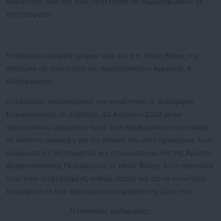
καθήκοντά τους και τους προέτρεπε να συμμορφωθούν με
την απόφαση.
Η απόφασή ελήφθη ερήμην τους και ο π. Ηλίας Βίλλης την
επέδωσε σε ντιρεκτίβα του Αρχιεπισκόπου Αμερικής, κ.
Ελπιδοφόρου.
Ο ιερατικός προϊστάμενος της κοινότητας, π. Ανάργυρος
Σταυρόπουλος, το Σάββατο, 22 Απριλίου 2023 μέσω
ηλεκτρονικού μηνύματος προς τους συμβούλους τους κάλεσε
σε έκτακτη σύσκεψη για την εκλογή του νέου προέδρου. Τους
διεμήνυσε ότι θα παραστεί και ο πρωτοσύγκελος της Αμέσου
Αρχιεπισκοπικής Περιφέρειας, π. Ηλίας Βίλλης, ότι η παρουσία
τους είναι επιβεβλημένη, καθώς επίσης και ότι «η κοινότητα
εισέρχεται σε ένα πολύ κρίσιμο κεφάλαιο της ζωής της».
Η επιστολή καθαίρεσης.