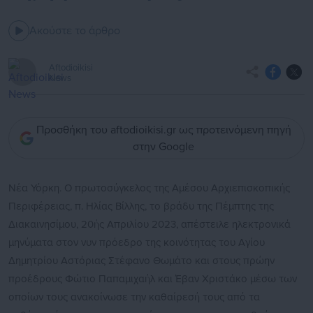
Ακούστε το άρθρο
Aftodioikisi
News
Προσθήκη του aftodioikisi.gr ως προτεινόμενη πηγή
στην Google
Νέα Υόρκη. Ο πρωτοσύγκελος της Αμέσου Αρχιεπισκοπικής
Περιφέρειας, π. Ηλίας Βίλλης, το βράδυ της Πέμπτης της
Διακαινησίμου, 20ής Απριλίου 2023, απέστειλε ηλεκτρονικά
μηνύματα στον νυν πρόεδρο της κοινότητας του Αγίου
Δημητρίου Αστόριας Στέφανο Θωμάτο και στους πρώην
προέδρους Φώτιο Παπαμιχαήλ και Έβαν Χριστάκο μέσω των
οποίων τους ανακοίνωσε την καθαίρεσή τους από τα