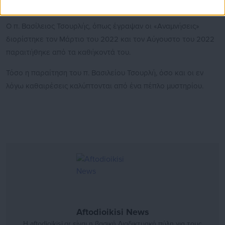
τον π. Βασίλειο Τσουρλή.
Ο π. Βασίλειος Τσουρλής, όπως έγραψαν οι «Αναμνήσεις»
διορίστηκε τον Μάρτιο του 2022 και τον Αύγουστο του 2022
παραιτήθηκε από τα καθήκοντά του.
Τόσο η παραίτηση του π. Βασιλείου Τσουρλή, όσο και οι εν
λόγω καθαιρέσεις καλύπτονται από ένα πέπλο μυστηρίου.
Aftodioikisi News
Η aftodioikisi.gr είναι η βασική Διαδικτυακή πύλη για τους