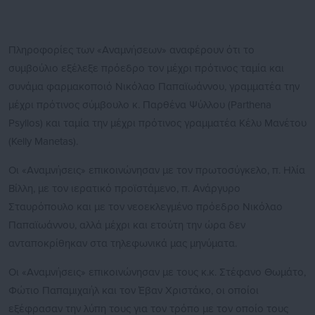
Πληροφορίες των «Αναμνήσεων» αναφέρουν ότι το
συμβούλιο εξέλεξε πρόεδρο τον μέχρι πρότινος ταμία και
συνάμα φαρμακοποιό Νικόλαο Παπαϊωάννου, γραμματέα την
μέχρι πρότινος σύμβουλο κ. Παρθένα Ψύλλου (Parthena
Psyllos) και ταμία την μέχρι πρότινος γραμματέα Κέλυ Μανέτου
(Kelly Manetas).
Οι «Αναμνήσεις» επικοινώνησαν με τον πρωτοσύγκελο, π. Ηλία
Βίλλη, με τον ιερατικό προϊστάμενο, π. Ανάργυρο
Σταυρόπουλο και με τον νεοεκλεγμένο πρόεδρο Νικόλαο
Παπαϊωάννου, αλλά μέχρι και ετούτη την ώρα δεν
ανταποκρίθηκαν στα τηλεφωνικά μας μηνύματα.
Οι «Αναμνήσεις» επικοινώνησαν με τους κ.κ. Στέφανο Θωμάτο,
Φώτιο Παπαμιχαήλ και τον Έβαν Χριστάκο, οι οποίοι
εξέφρασαν την λύπη τους για τον τρόπο με τον οποίο τους