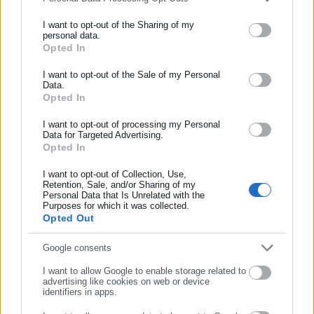
Συγκεχυμένες πληροφορίες
I want to opt-out of the Sharing of my
personal data.
Η καθαίρεση, όπως αναφέρεται και στην επιστολή του π. Ηλία
Opted In
ΕΓΓΡΑΦΗ NEWSLETTER
Βίλλη έγινε με την ντιρεκτίβα του Αρχιεπισκόπου Αμερικής, κ.
Ενημερωθείτε πρώτοι για ειδήσεις και θέματα από το χώρο της
I want to opt-out of the Sale of my Personal
ου
Ελπιδοφόρου, βάσει του 24
άρθρου των ομοιόμορφων
Data.
Αυτοδιοίκησης, της δημόσιας διοίκησης, της εργασίας, της
κανονισμών για τις κοινότητες (Article 24, Section 5 (C) of the
Opted In
ασφάλισης αλλά και γενικότερης επικαιρότητας από την Ελλάδα
Uniform Parish Regulations) και είναι αμετάκλητη.
και όλο τον κόσμο!
I want to opt-out of processing my Personal
Data for Targeted Advertising.
Μέχρι και ετούτη την ώρα δεν υπήρξε κάποιο επίσημο
Opted In
Συμπλήρωσε όνομα
ανακοινωθέν τόσο εκ μέρους της Ιεράς Αρχιεπισκοπής
I want to opt-out of Collection, Use,
Αμερικής, όσο και εκ μέρους της κοινότητας σχετικά με τους
Retention, Sale, and/or Sharing of my
Personal Data that Is Unrelated with the
Συμπλήρωσε επώνυμο
ουσιαστικούς λόγους της καθαίρεσής τους, με συνέπεια να
Purposes for which it was collected.
υπάρχει πλήρη συσκότιση.
Opted Out
Το Σαββατοκύριακο που η κοινότητα τιμούσε την μνήμη του
Συμπλήρωσε email
Google consents
Αγίου Γεωργίου του Τροπαιοφόρου, πολιούχου του ναού στο
I want to allow Google to enable storage related to
Ντίτμαρς, κυκλοφόρησαν διάφορα σενάρια τα οποία
advertising like cookies on web or device
identifiers in apps.
αποδίδουν τις καθαιρέσεις στον εν εξελίξει οικονομικό έλεγχο