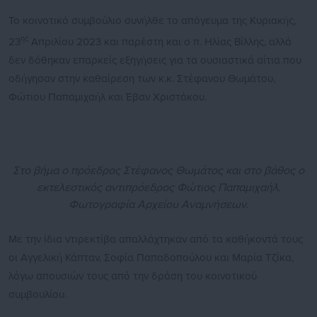
Το κοινοτικό συμβούλιο συνήλθε το απόγευμα της Κυριακής,
ης
23
Απριλίου 2023 και παρέστη και ο π. Ηλίας Βίλλης, αλλά
δεν δόθηκαν επαρκείς εξηγήσεις για τα ουσιαστικά αίτια που
οδήγησαν στην καθαίρεση των κ.κ. Στέφανου Θωμάτου,
Φώτιου Παπαμιχαήλ και Έβαν Χριστάκου.
Στο βήμα ο πρόεδρος Στέφανος Θωμάτος και στο βάθος ο
εκτελεστικός αντιπρόεδρος Φώτιος Παπαμιχαήλ.
Φωτογραφία Αρχείου Αναμνήσεων.
Με την ίδια ντιρεκτίβα απαλλάχτηκαν από τα καθήκοντά τους
οι Αγγελική Κάπταν, Σοφία Παπαδοπούλου και Μαρία Τζίκα,
λόγω απουσιών τους από την δράση του κοινοτικού
συμβουλίου.