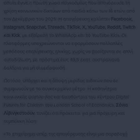
οποία έγινε η πρώτη χώρα παγκοσμίως που απαγόρευσε τη
χρήση κοινωνικών δικτύων από παιδιά κάτω των 16 ετών, από
τον Δεκέμβριο του 2025. Η απαγόρευση καλύπτει
Facebook,
Instagram, Snapchat, Threads, TikTok, X, YouTube, Reddit, Twitch
και Kick
, με εξαίρεση το WhatsApp και το YouTube Kids. Οι
πλατφόρμες υποχρεώνονται να εφαρμόσουν πολλαπλές
μεθόδους επαλήθευσης ηλικίας, χωρίς να βασίζονται σε απλή
αυτοδήλωση, με πρόστιμα έως 49,5 εκατ. αυστραλιανά
δολάρια για μη συμμόρφωση.
Ωστόσο, υπάρχει και η άποψη μερίδας ειδικών που δε
συμφωνούν με το συγκεκριμένο μέτρο. Η καθηγήτρια
κοινωνικής ψυχολογίας και διευθύντρια του κέντρου Digital
Futures for Children του London School of Economics,
Σόνια
Λίβινγκστοουν
, τονίζει ότι πρόκειται για μια πρόχειρη και
τεμπέλικη λύση.
«Το επιχείρημα υπέρ της απαγόρευσης είναι μια παραδοχή