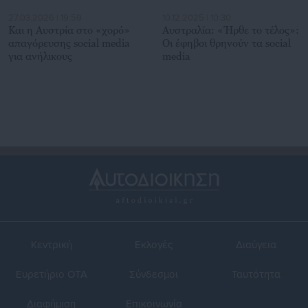
27.03.2026 | 19:59
10.12.2025 | 10:30
Και η Αυστρία στο «χορό»
Αυστραλία: «Ήρθε το τέλος»:
απαγόρευσης social media
Οι έφηβοι θρηνούν τα social
για ανήλικους
media
Κεντρική
Εκλογές
Διαύγεια
Ευρετήριο ΟΤΑ
Σύνδεσμοι
Ταυτότητα
Διαφήμιση
Επικοινωνία