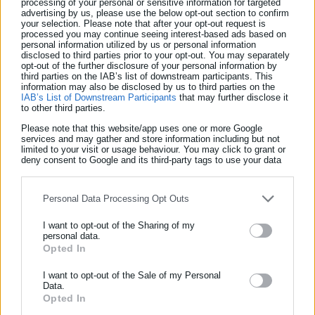
processing of your personal or sensitive information for targeted
ελληνικών Patriot στη Σαουδική Αραβία
advertising by us, please use the below opt-out section to confirm
your selection. Please note that after your opt-out request is
processed you may continue seeing interest-based ads based on
personal information utilized by us or personal information
disclosed to third parties prior to your opt-out. You may separately
«Το βασικό πρόβλημα των καθολικών απαγορεύσεων είναι ότι
opt-out of the further disclosure of your personal information by
third parties on the IAB’s list of downstream participants. This
δεν λειτουργούν. Το παράδειγμα της Αυστραλίας, τρεις μήνες
information may also be disclosed by us to third parties on the
μετά την εφαρμογή του, δεν είναι ενθαρρυντικό: τα παιδιά
IAB’s List of Downstream Participants
that may further disclose it
to other third parties.
βρίσκουν εύκολα τρόπους να παρακάμπτουν τα μέτρα,
Please note that this website/app uses one or more Google
δημιουργώντας νέους λογαριασμούς με ψεύτικες ηλικίες», είχε
services and may gather and store information including but not
limited to your visit or usage behaviour. You may click to grant or
αναφέρει σε Editorial της η
Washington Post
.
deny consent to Google and its third-party tags to use your data
for below specified purposes in below Google consent section.
«Επειδή είναι τόσο εύκολο να παρακαμφθούν, οι
απαγορεύσεις ενθαρρύνουν την παραβίαση των νόμων και
Personal Data Processing Opt Outs
ενδέχεται να καλλιεργήσουν μια γενικότερη αδιαφορία για
I want to opt-out of the Sharing of my
κανόνες.
personal data.
Opted In
ΕΓΓΡΑΦΗ NEWSLETTER
Ενημερωθείτε πρώτοι για ειδήσεις και θέματα από το χώρο της
I want to opt-out of the Sale of my Personal
Data.
Αυτοδιοίκησης, της δημόσιας διοίκησης, της εργασίας, της
Opted In
»Είναι ευρέως αποδεκτό ότι η υπερβολική χρήση του
ασφάλισης αλλά και γενικότερης επικαιρότητας από την Ελλάδα