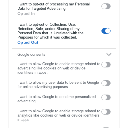
και όλο τον κόσμο!
διαδικτύου δεν είναι υγιής για τα παιδιά. Έχει συνδεθεί με
I want to opt-out of processing my Personal
Data for Targeted Advertising.
κατάθλιψη, αρνητική εικόνα σώματος, εκφοβισμό και
Opted In
Συμπλήρωσε όνομα
αυτοτραυματισμό. Ωστόσο, τα παιδιά ωριμάζουν με
I want to opt-out of Collection, Use,
διαφορετικούς ρυθμούς: ένας 14χρονος μπορεί να
Retention, Sale, and/or Sharing of my
Personal Data that Is Unrelated with the
διαχειρίζεται το επιβλαβές περιεχόμενο, ενώ ένας άλλος να
Συμπλήρωσε επώνυμο
Purposes for which it was collected.
είναι πιο ευάλωτος.
Opted Out
»Παράλληλα, τα μέσα κοινωνικής δικτύωσης μπορούν να έχουν
Συμπλήρωσε email
Google consents
και θετικά στοιχεία, καθώς επιτρέπουν στους νέους να
I want to allow Google to enable storage related to
δημιουργούν κοινότητες με άτομα που έχουν παρόμοια
advertising like cookies on web or device
identifiers in apps.
ενδιαφέροντα, ιδιαίτερα αν ζουν σε απομακρυσμένες
περιοχές ή αισθάνονται απομονωμένοι».
I want to allow my user data to be sent to Google
for online advertising purposes.
ΣΥΝΕΧΙΣΤΕ ΣΤΟ WEBSITE
I want to allow Google to send me personalized
advertising.
ΕΓΓΡΑΦΗ
I want to allow Google to enable storage related to
analytics like cookies on web or device identifiers
in apps.