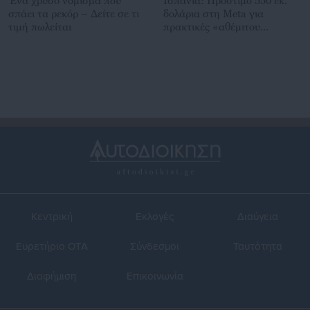
Ένα χρυσό νόμισμα που
Ισπανία: Πρόστιμο 550 εκ.
σπάει τα ρεκόρ – Δείτε σε τι
δολάρια στη Meta για
τιμή πωλείται
πρακτικές «αθέμιτου
ανταγωνισμού»
Κεντρική
Εκλογές
Διαύγεια
Ευρετήριο ΟΤΑ
Σύνδεσμοι
Ταυτότητα
Διαφήμιση
Επικοινωνία