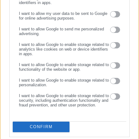
identifiers in apps.
Aftodioikisi News
I want to allow my user data to be sent to Google
Η aftodioikisi.gr είναι η βασική Διαδικτυακή πύλη για τους
for online advertising purposes.
ΣΥΝΕΧΙΣΤΕ ΣΤΟ WEBSITE
ΟΤΑ, το Δημόσιο και την Εργασία στην Ελλάδα,
I want to allow Google to send me personalized
λειτουργώντας από τον Απρίλιο του 2008 ως πηγή έγκυρης
advertising.
ΕΓΓΡΑΦΗ
και συνεχούς ροής ενημέρωσης με ειδήσεις και θέματα από
I want to allow Google to enable storage related to
το χώρο της Αυτοδιοίκησης, της Δημόσιας Διοίκησης, της
analytics like cookies on web or device identifiers
Εργασίας, της Ασφάλισης αλλά και γενικότερης
in apps.
Περισσότερα
επικαιρότητας από την Ελλάδα και όλο τον κόσμο. Τον Μάιο
I want to allow Google to enable storage related to
του 2010, μόλις δύο χρόνια μετά την έναρξη της λειτουργίας
functionality of the website or app.
Tags:
ΙΣΠΑΝΙΑ,
ΣΕΞΟΥΑΛΙΚΗ ΠΑΡΕΝΟΧΛΗΣΗ,
της τιμήθηκε με το δημοσιογραφικό Βραβείο Μπότση.
ΣΟΣΙΑΛΙΣΤΙΚΟ ΚΟΜΜΑ
I want to allow Google to enable storage related to
Παράλληλα, αποτελεί κόμβο αμφίδρομης επικοινωνίας
personalization.
μεταξύ πολιτικών, αιρετών της Αυτοδιοίκησης αλλά και
I want to allow Google to enable storage related to
επιχειρηματιών με τους πολίτες και τους εργαζόμενους στο
Τελευταία νέα
Δημοφιλή
security, including authentication functionality and
δημόσιο και ιδιωτικό τομέα, ενώ λειτουργεί ως δίαυλος
fraud prevention, and other user protection.
Όλα τα νέα
διαδραστικής ενημέρωσης και επικοινωνίας μεταξύ της
Περιφέρειας και του Κέντρου. Καθημερινά δέχεται
εκατοντάδες χιλιάδες επισκέψεις από εργαζόμενους στο
CONFIRM
δημόσιο και ιδιωτικό τομέα, πολιτικούς, αιρετούς της
Προτεινόμενα άρθρα