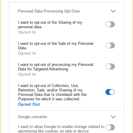
Ο Πέδρο Σάντσεθ ανήγαγε τον αγώνα κατά της βίας σε βάρος
Personal Data Processing Opt Outs
των γυναικών και υπέρ της ισότητας σε προτεραιότητα της
I want to opt-out of the Sharing of my
κυβέρνησής του. Το 2022 πέρασε και έναν εμβληματικό νόμο
personal data.
που αφορά τον ορισμό της «συγκατάθεσης».
Opted In
ΕΓΓΡΑΦΗ NEWSLETTER
Τους τελευταίους μήνες, οι δικαστικές υποθέσεις
Ενημερωθείτε πρώτοι για ειδήσεις και θέματα από το χώρο της
I want to opt-out of the Sale of my Personal
Data.
Αυτοδιοίκησης, της δημόσιας διοίκησης, της εργασίας, της
συσσωρεύονται στο περιβάλλον του πρωθυπουργού, ο οποίος
Opted In
ασφάλισης αλλά και γενικότερης επικαιρότητας από την Ελλάδα
λέει ότι πρόκειται για επιθέσεις της δεξιάς και της ακροδεξιάς
και όλο τον κόσμο!
I want to opt-out of processing my Personal
αντιπολίτευσης.
Data for Targeted Advertising.
Opted In
Συμπλήρωσε όνομα
I want to opt-out of Collection, Use,
Retention, Sale, and/or Sharing of my
Personal Data that Is Unrelated with the
Συμπλήρωσε επώνυμο
Purposes for which it was collected.
Opted Out
Συμπλήρωσε email
Google consents
I want to allow Google to enable storage related to
advertising like cookies on web or device