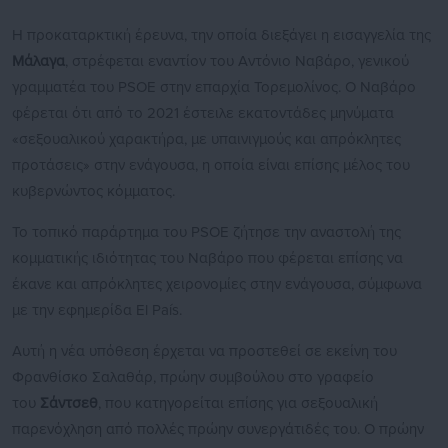
Η προκαταρκτική έρευνα, την οποία διεξάγει η εισαγγελία της
Μάλαγα
, στρέφεται εναντίον του Αντόνιο Ναβάρο, γενικού
γραμματέα του PSOE στην επαρχία Τορεμολίνος. Ο Ναβάρο
φέρεται ότι από το 2021 έστειλε εκατοντάδες μηνύματα
«σεξουαλικού χαρακτήρα, με υπαινιγμούς και απρόκλητες
προτάσεις» στην ενάγουσα, η οποία είναι επίσης μέλος του
κυβερνώντος κόμματος.
Το τοπικό παράρτημα του PSOE ζήτησε την αναστολή της
κομματικής ιδιότητας του Ναβάρο που φέρεται επίσης να
έκανε και απρόκλητες χειρονομίες στην ενάγουσα, σύμφωνα
με την εφημερίδα El País.
Αυτή η νέα υπόθεση έρχεται να προστεθεί σε εκείνη του
Φρανθίσκο Σαλαθάρ, πρώην συμβούλου στο γραφείο
του
Σάντσεθ
, που κατηγορείται επίσης για σεξουαλική
παρενόχληση από πολλές πρώην συνεργάτιδές του. Ο πρώην