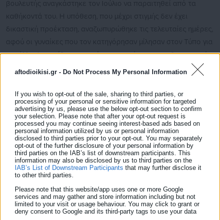
βουλευτής αναγκάστηκε τον Ιούλιο να παραιτηθεί από τα
καθήκοντά του. Η υπόθεση, που μέχρι στιγμής δεν έχει
δικαστική προέκταση, αναζωπυρώθηκε τις τελευταίες ημέρες,
αφού οι γυναίκες που τον κατηγόρησαν μίλησαν στον Τύπο για
την έλλειψη αντίδρασης από το γραφείο του πρωθυπουργού,
όταν είχαν καταγγείλει για πρώτη φορά τις πράξεις του
aftodioikisi.gr -
Do Not Process My Personal Information
Σαλαθάρ.
If you wish to opt-out of the sale, sharing to third parties, or
processing of your personal or sensitive information for targeted
Δείτε ακόμη:
advertising by us, please use the below opt-out section to confirm
your selection. Please note that after your opt-out request is
Κάθετος Πούτιν: «Θα απελευθερώσουμε το
processed you may continue seeing interest-based ads based on
personal information utilized by us or personal information
Ντονμπάς»
disclosed to third parties prior to your opt-out. You may separately
opt-out of the further disclosure of your personal information by
third parties on the IAB’s list of downstream participants. This
Ντουμπάι: Τσιμέντωσαν Ρώσο εκατομμυριούχο
information may also be disclosed by us to third parties on the
και τη γυναίκα του μετά από βασανιστήρια
IAB’s List of Downstream Participants
that may further disclose it
to other third parties.
Please note that this website/app uses one or more Google
services and may gather and store information including but not
limited to your visit or usage behaviour. You may click to grant or
deny consent to Google and its third-party tags to use your data
for below specified purposes in below Google consent section.