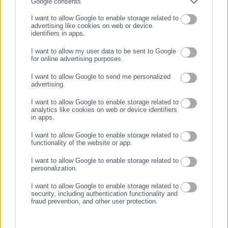
Συμπλήρωσε email
Google consents
Όλα τα νέα
δημόσιο και ιδιωτικό τομέα, ενώ λειτουργεί ως δίαυλος
I want to allow Google to enable storage related to
διαδραστικής ενημέρωσης και επικοινωνίας μεταξύ της
advertising like cookies on web or device
Περιφέρειας και του Κέντρου. Καθημερινά δέχεται
identifiers in apps.
εκατοντάδες χιλιάδες επισκέψεις από εργαζόμενους στο
Προτεινόμενα άρθρα
I want to allow my user data to be sent to Google
δημόσιο και ιδιωτικό τομέα, πολιτικούς, αιρετούς της
for online advertising purposes.
ΣΥΝΕΧΙΣΤΕ ΣΤΟ WEBSITE
Αυτοδιοίκησης, επιχειρηματίες και, κυρίως, πολίτες που
I want to allow Google to send me personalized
ενδιαφέρονται για τοπικά, εργασιακά, ασφαλιστικά αλλά και
advertising.
ΕΓΓΡΑΦΗ
για γενικότερα θέματα της επικαιρότητας.
I want to allow Google to enable storage related to
analytics like cookies on web or device identifiers
in apps.
I want to allow Google to enable storage related to
28.07.2026 | 18:26
28.07.2026 | 17:16
functionality of the website or app.
Σούπερ μάρκετ: Τι σημαίνει
Άρση μονιμότητας στο
αν δείτε αυτό το σήμα στα
δημόσιο -Ποιοι ανεξάρτητοι
I want to allow Google to enable storage related to
ράφια
βουλευτές είπαν «ναι»
personalization.
I want to allow Google to enable storage related to
Σχετικά άρθρα
security, including authentication functionality and
fraud prevention, and other user protection.