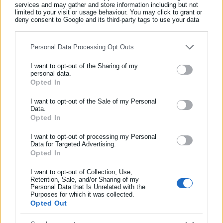
services and may gather and store information including but not
limited to your visit or usage behaviour. You may click to grant or
deny consent to Google and its third-party tags to use your data
for below specified purposes in below Google consent section.
Personal Data Processing Opt Outs
I want to opt-out of the Sharing of my
personal data.
Aftodioikisi News
Opted In
ΕΓΓΡΑΦΗ NEWSLETTER
Η aftodioikisi.gr είναι η βασική Διαδικτυακή πύλη για τους
Ενημερωθείτε πρώτοι για ειδήσεις και θέματα από το χώρο της
I want to opt-out of the Sale of my Personal
ΟΤΑ, το Δημόσιο και την Εργασία στην Ελλάδα,
Data.
Αυτοδιοίκησης, της δημόσιας διοίκησης, της εργασίας, της
λειτουργώντας από τον Απρίλιο του 2008 ως πηγή έγκυρης
Opted In
ασφάλισης αλλά και γενικότερης επικαιρότητας από την Ελλάδα
και συνεχούς ροής ενημέρωσης με ειδήσεις και θέματα από
και όλο τον κόσμο!
I want to opt-out of processing my Personal
το χώρο της Αυτοδιοίκησης, της Δημόσιας Διοίκησης, της
Data for Targeted Advertising.
Εργασίας, της Ασφάλισης αλλά και γενικότερης
Περισσότερα
Opted In
Συμπλήρωσε όνομα
επικαιρότητας από την Ελλάδα και όλο τον κόσμο. Τον Μάιο
I want to opt-out of Collection, Use,
του 2010, μόλις δύο χρόνια μετά την έναρξη της λειτουργίας
Tags:
ΗΠΑ,
ΙΡΑΝ,
ΧΑΡΓΚ
Retention, Sale, and/or Sharing of my
της τιμήθηκε με το δημοσιογραφικό Βραβείο Μπότση.
Personal Data that Is Unrelated with the
Συμπλήρωσε επώνυμο
Purposes for which it was collected.
Παράλληλα, αποτελεί κόμβο αμφίδρομης επικοινωνίας
Opted Out
μεταξύ πολιτικών, αιρετών της Αυτοδιοίκησης αλλά και
Τελευταία νέα
Δημοφιλή
επιχειρηματιών με τους πολίτες και τους εργαζόμενους στο