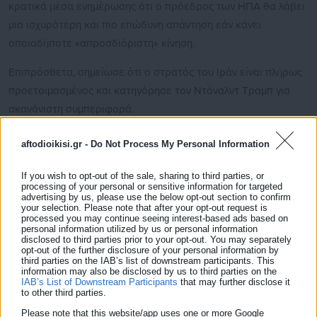
κρατικά μέσα ενημέρωσης ότι ο πρόεδρος των ΗΠΑ θα λάβει
μια ισχυρότερη και πιο επώδυνη απάντηση εάν κάνει
οποιαδήποτε «απροσδιόριστη» κίνηση.
Επιπρόσθετα, σημείωσε ότι ο στρατός του Ιράν είναι πλήρως
προετοιμασμένος και κατηγόρησε τον Ντόναλντ Τραμπ για
ακανόνιστη συμπεριφορά.
aftodioikisi.gr -
Do Not Process My Personal Information
If you wish to opt-out of the sale, sharing to third parties, or
Η προειδοποίηση έρχεται μετά τη δήλωση του Αμερικανού
processing of your personal or sensitive information for targeted
advertising by us, please use the below opt-out section to confirm
προέδρου ότι οι ΗΠΑ θα μπορούσαν να στοχοποιήσουν το
your selection. Please note that after your opt-out request is
νησί Χαργκ και άλλες ιρανικές πετρελαϊκές υποδομές εν μέσω
processed you may continue seeing interest-based ads based on
personal information utilized by us or personal information
της ευρείας κλιμάκωσης των εντάσεων σχετικά με τις
disclosed to third parties prior to your opt-out. You may separately
opt-out of the further disclosure of your personal information by
ενεργειακές ροές.
third parties on the IAB’s list of downstream participants. This
information may also be disclosed by us to third parties on the
IAB’s List of Downstream Participants
that may further disclose it
to other third parties.
Please note that this website/app uses one or more Google