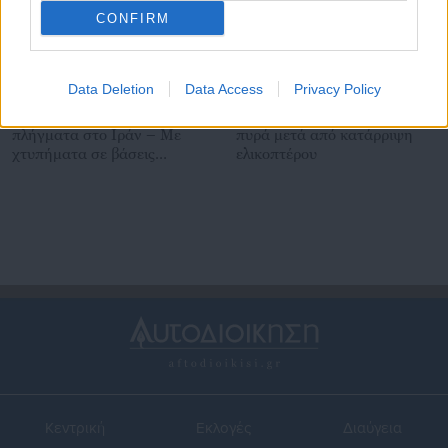
CONFIRM
Data Deletion
Data Access
Privacy Policy
11.06.2026 | 07:58
10.06.2026 | 09:14
Νέα σφοδρά αμερικανικά
ΗΠΑ και Ιράν ανταλλάσσουν
πλήγματα στο Ιράν – Με
πυρά μετά από κατάρριψη
χτυπήματα σε βάσεις
ελικοπτέρου
απάντησε η Τεχεράνη
Κεντρική
Εκλογές
Διαύγεια