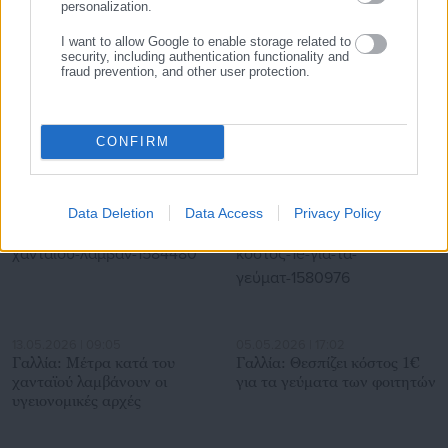
personalization.
I want to allow Google to enable storage related to
security, including authentication functionality and
fraud prevention, and other user protection.
28.07.2026 | 22:58
28.07.2026 | 21:05
Στην… πρίζα οι Δήμαρχοι για
Δήμαρχος εφηύρε μοντέλο
τις κενές θέσεις στα ΑΕΙ
«αντιδημάρχου-
πολυεργαλείου» -Αντιδράσεις
CONFIRM
εργαζομένων (έγγραφο)
Σχετικά άρθρα
Data Deletion
Data Access
Privacy Policy
13.05.2026 | 09:05
05.05.2026 | 17:02
Γαλλία: Μέτρα κατά του
Γαλλία: Θεσπίζει κόστος 1€
χανταϊού λαμβάνουν οι
για τα γεύματα των φοιτητών
υγειονομικές αρχές