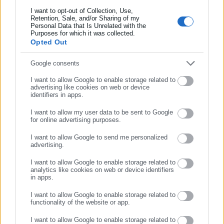
ΟΤΑ, το Δημόσιο και την Εργασία στην Ελλάδα,
I want to opt-out of Collection, Use,
λειτουργώντας από τον Απρίλιο του 2008 ως πηγή έγκυρης
Retention, Sale, and/or Sharing of my
Personal Data that Is Unrelated with the
Συμπλήρωσε επώνυμο
και συνεχούς ροής ενημέρωσης με ειδήσεις και θέματα από
Purposes for which it was collected.
το χώρο της Αυτοδιοίκησης, της Δημόσιας Διοίκησης, της
Opted Out
Εργασίας, της Ασφάλισης αλλά και γενικότερης
Περισσότερα
επικαιρότητας από την Ελλάδα και όλο τον κόσμο. Τον Μάιο
Συμπλήρωσε email
Google consents
του 2010, μόλις δύο χρόνια μετά την έναρξη της λειτουργίας
Tags:
ΓΑΛΛΙΑ,
Γκαμπριέλ Ατάλ,
ΠΡΟΕΔΡΟΣ,
ΥΠΟΨΗΦΙΟΣ
I want to allow Google to enable storage related to
της τιμήθηκε με το δημοσιογραφικό Βραβείο Μπότση.
advertising like cookies on web or device
identifiers in apps.
Παράλληλα, αποτελεί κόμβο αμφίδρομης επικοινωνίας
μεταξύ πολιτικών, αιρετών της Αυτοδιοίκησης αλλά και
I want to allow my user data to be sent to Google
Τελευταία νέα
Δημοφιλή
επιχειρηματιών με τους πολίτες και τους εργαζόμενους στο
for online advertising purposes.
ΣΥΝΕΧΙΣΤΕ ΣΤΟ WEBSITE
Όλα τα νέα
δημόσιο και ιδιωτικό τομέα, ενώ λειτουργεί ως δίαυλος
I want to allow Google to send me personalized
διαδραστικής ενημέρωσης και επικοινωνίας μεταξύ της
advertising.
ΕΓΓΡΑΦΗ
Περιφέρειας και του Κέντρου. Καθημερινά δέχεται
I want to allow Google to enable storage related to
εκατοντάδες χιλιάδες επισκέψεις από εργαζόμενους στο
analytics like cookies on web or device identifiers
Προτεινόμενα άρθρα
δημόσιο και ιδιωτικό τομέα, πολιτικούς, αιρετούς της
in apps.
Αυτοδιοίκησης, επιχειρηματίες και, κυρίως, πολίτες που
I want to allow Google to enable storage related to
ενδιαφέρονται για τοπικά, εργασιακά, ασφαλιστικά αλλά και
functionality of the website or app.
για γενικότερα θέματα της επικαιρότητας.
I want to allow Google to enable storage related to