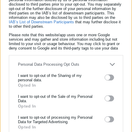
disclosed to third parties prior to your opt-out. You may separately
στέρησης του δικαιώματος του εκλέγεσθαι τότε θα λάβει
opt-out of the further disclosure of your personal information by
μέρος στην προεκλογική εκστρατεία υπέρ του προέδρου του
third parties on the IAB’s list of downstream participants. This
information may also be disclosed by us to third parties on the
κόμματος Τζορντάν Μπαρντελά.
IAB’s List of Downstream Participants
that may further disclose it
to other third parties.
Η Λεπέν δήλωσε ότι δεν προτίθεται να γίνει πρωθυπουργός
Please note that this website/app uses one or more Google
services and may gather and store information including but not
αν ο Μπαρντελά κερδίσει τις προεδρικές εκλογές.
limited to your visit or usage behaviour. You may click to grant or
deny consent to Google and its third-party tags to use your data
for below specified purposes in below Google consent section.
Personal Data Processing Opt Outs
I want to opt-out of the Sharing of my
personal data.
Opted In
ΕΓΓΡΑΦΗ NEWSLETTER
Ενημερωθείτε πρώτοι για ειδήσεις και θέματα από το χώρο της
I want to opt-out of the Sale of my Personal
Data.
Αυτοδιοίκησης, της δημόσιας διοίκησης, της εργασίας, της
Opted In
ασφάλισης αλλά και γενικότερης επικαιρότητας από την Ελλάδα
και όλο τον κόσμο!
I want to opt-out of processing my Personal
Aftodioikisi News
Data for Targeted Advertising.
Opted In
Συμπλήρωσε όνομα
Η aftodioikisi.gr είναι η βασική Διαδικτυακή πύλη για τους