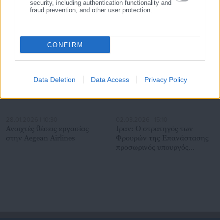
Δήμαρχος Αιγιαλείας
για 8.000 θέσεις στο
security, including authentication functionality and
fraud prevention, and other user protection.
πρόγραμμα «55+»
Σχετικά άρθρα
CONFIRM
Data Deletion
Data Access
Privacy Policy
28.01.2026 | 10:30
02.03.2026 | 15:10
Ανοιχτές θέσεις εργασίας
Ιράν: Ο στρατηγός των
στην Aegean Airlines
Φρουρών της Επανάστασης
προσωρινός υπουργός
Άμυνας