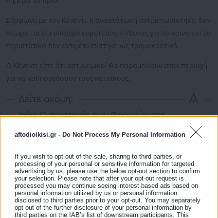
σήμερα το πρωί.
Σύμφωνα με τον Κένεντι, η αναστάτωση αντιμετωπίστηκε, δεν
θεωρείται ότι υπάρχει ευρύτερος κίνδυνος για το κοινό και το
περιστατικό δεν αντιμετωπίστηκε ως τρομοκρατικό.
Ο Κένεντι είπε ότι αστυνομικοί θα παραμείνουν στην περιοχή
για να καθησυχάσουν τους κατοίκους.
Δείτε ακόμη:
Ιράν: Ο στρατηγός των Φρουρών της
Επανάστασης προσωρινός υπουργός Άμυνας
aftodioikisi.gr -
Do Not Process My Personal Information
Ιράν: Νεκρή και η σύζυγος του Χαμενεΐ
If you wish to opt-out of the sale, sharing to third parties, or
processing of your personal or sensitive information for targeted
advertising by us, please use the below opt-out section to confirm
your selection. Please note that after your opt-out request is
processed you may continue seeing interest-based ads based on
personal information utilized by us or personal information
disclosed to third parties prior to your opt-out. You may separately
opt-out of the further disclosure of your personal information by
Νωρίτερα η Daily Mail ανέφερε ότι το περιστατικό
third parties on the IAB’s list of downstream participants. This