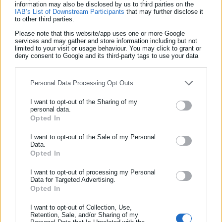
information may also be disclosed by us to third parties on the
σημειώθηκε στη δυτική συνοικία Κάλντερ.
IAB’s List of Downstream Participants
that may further disclose it
to other third parties.
Πηγές: ΑΠΕ-ΜΠΕ, Reuters
Please note that this website/app uses one or more Google
services and may gather and store information including but not
limited to your visit or usage behaviour. You may click to grant or
deny consent to Google and its third-party tags to use your data
for below specified purposes in below Google consent section.
Personal Data Processing Opt Outs
I want to opt-out of the Sharing of my
personal data.
Opted In
ΕΓΓΡΑΦΗ NEWSLETTER
Ενημερωθείτε πρώτοι για ειδήσεις και θέματα από το χώρο της
I want to opt-out of the Sale of my Personal
Data.
Αυτοδιοίκησης, της δημόσιας διοίκησης, της εργασίας, της
Aftodioikisi News
Opted In
ασφάλισης αλλά και γενικότερης επικαιρότητας από την Ελλάδα
Η aftodioikisi.gr είναι η βασική Διαδικτυακή πύλη για τους
και όλο τον κόσμο!
I want to opt-out of processing my Personal
ΟΤΑ, το Δημόσιο και την Εργασία στην Ελλάδα,
Data for Targeted Advertising.
λειτουργώντας από τον Απρίλιο του 2008 ως πηγή έγκυρης
Opted In
Συμπλήρωσε όνομα
και συνεχούς ροής ενημέρωσης με ειδήσεις και θέματα από
I want to opt-out of Collection, Use,
το χώρο της Αυτοδιοίκησης, της Δημόσιας Διοίκησης, της
Retention, Sale, and/or Sharing of my