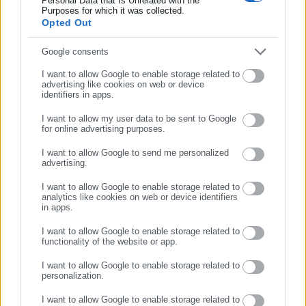
Εργασίας, της Ασφάλισης αλλά και γενικότερης
Personal Data that Is Unrelated with the
Περισσότερα
Συμπλήρωσε επώνυμο
Purposes for which it was collected.
επικαιρότητας από την Ελλάδα και όλο τον κόσμο. Τον Μάιο
Opted Out
του 2010, μόλις δύο χρόνια μετά την έναρξη της λειτουργίας
Tags:
ΕΔΙΜΒΟΥΡΓΟ,
ΕΠΙΘΕΣΗ,
ΜΑΧΑΙΡΙ
της τιμήθηκε με το δημοσιογραφικό Βραβείο Μπότση.
Συμπλήρωσε email
Google consents
Παράλληλα, αποτελεί κόμβο αμφίδρομης επικοινωνίας
I want to allow Google to enable storage related to
μεταξύ πολιτικών, αιρετών της Αυτοδιοίκησης αλλά και
advertising like cookies on web or device
Τελευταία νέα
Δημοφιλή
επιχειρηματιών με τους πολίτες και τους εργαζόμενους στο
identifiers in apps.
Όλα τα νέα
δημόσιο και ιδιωτικό τομέα, ενώ λειτουργεί ως δίαυλος
I want to allow my user data to be sent to Google
διαδραστικής ενημέρωσης και επικοινωνίας μεταξύ της
for online advertising purposes.
ΣΥΝΕΧΙΣΤΕ ΣΤΟ WEBSITE
Περιφέρειας και του Κέντρου. Καθημερινά δέχεται
I want to allow Google to send me personalized
εκατοντάδες χιλιάδες επισκέψεις από εργαζόμενους στο
advertising.
Προτεινόμενα άρθρα
ΕΓΓΡΑΦΗ
δημόσιο και ιδιωτικό τομέα, πολιτικούς, αιρετούς της
I want to allow Google to enable storage related to
Αυτοδιοίκησης, επιχειρηματίες και, κυρίως, πολίτες που
analytics like cookies on web or device identifiers
ενδιαφέρονται για τοπικά, εργασιακά, ασφαλιστικά αλλά και
in apps.
για γενικότερα θέματα της επικαιρότητας.
I want to allow Google to enable storage related to
functionality of the website or app.
I want to allow Google to enable storage related to
personalization.
05.08.2026 | 07:20
05.08.2026 | 07:05
Πόθεν Έσχες: Τι δηλώνει ο
ΔΥΠΑ: Ξεκινούν οι αιτήσεις
I want to allow Google to enable storage related to