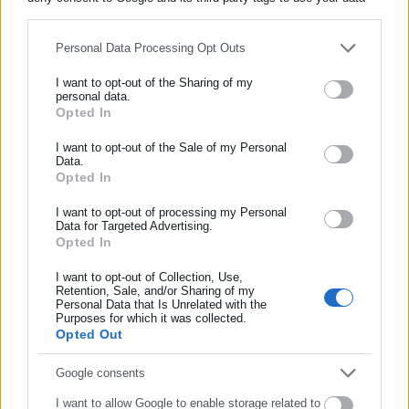
Λεβαδειακός 21
for below specified purposes in below Google consent section.
————————————-
Personal Data Processing Opt Outs
Βόλος 21
I want to opt-out of the Sharing of my
personal data.
Opted In
6.Παναθηναϊκός 18
ΕΓΓΡΑΦΗ NEWSLETTER
Ενημερωθείτε πρώτοι για ειδήσεις και θέματα από το χώρο της
I want to opt-out of the Sale of my Personal
Data.
Αυτοδιοίκησης, της δημόσιας διοίκησης, της εργασίας, της
Opted In
ασφάλισης αλλά και γενικότερης επικαιρότητας από την Ελλάδα
και όλο τον κόσμο!
I want to opt-out of processing my Personal
Άρης 16
Data for Targeted Advertising.
Opted In
Συμπλήρωσε όνομα
Κηφισιά 15
I want to opt-out of Collection, Use,
—————————————-
Retention, Sale, and/or Sharing of my
Personal Data that Is Unrelated with the
Συμπλήρωσε επώνυμο
Purposes for which it was collected.
Παναιτωλικός 12
Opted Out
Αστέρας AKTOR 11
Ατρόμητος 9
Συμπλήρωσε email
Google consents
I want to allow Google to enable storage related to