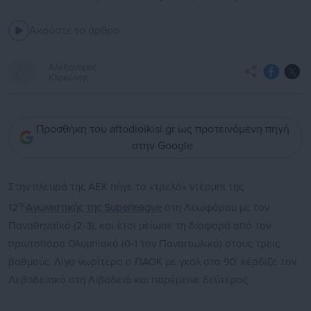
Ακούστε το άρθρο
Αλέξανδρος
Κλοκώνης
Προσθήκη του aftodioikisi.gr ως προτεινόμενη πηγή
στην Google
Στην πλευρά της ΑΕΚ πήγε το «τρελό» ντέρμπι της
ης
12
Αγωνιστικής της Superleague
στη Λεωφόρου με τον
Παναθηναϊκό (2-3), και έτσι μείωσε τη διαφορά από τον
πρωτοπόρο Ολυμπιακό (0-1 τον Παναιτωλικό) στους τρεις
βαθμούς. Λίγο νωρίτερα ο ΠΑΟΚ με γκολ στο 90΄ κέρδιζε τον
Λεβαδειακό στη Λιβαδειά και παρέμεινε δεύτερος