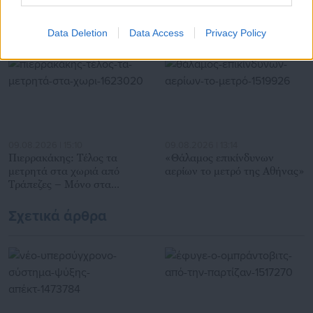
Προτεινόμενα άρθρα
Data Deletion
Data Access
Privacy Policy
09.08.2026 | 15:10
09.08.2026 | 13:14
Πιερρακάκης: Τέλος τα
«Θάλαμος επικίνδυνων
μετρητά στα χωριά από
αερίων το μετρό της Αθήνας»
Τράπεζες – Μόνο στα
καφενεία! (έγγραφο)
Σχετικά άρθρα