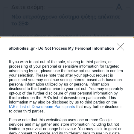
Δείτε ακόμη:
Νέο υπερσύγχρονο σύστημα ψύξης απέκτησε
το ΣΕΦ
Ανακοινώθηκε η κατασκευή νέου Δημόσιου
Κολυμβητηρίου στο Μοσχάτο
aftodioikisi.gr -
Do Not Process My Personal Information
If you wish to opt-out of the sale, sharing to third parties, or
processing of your personal or sensitive information for targeted
advertising by us, please use the below opt-out section to confirm
your selection. Please note that after your opt-out request is
processed you may continue seeing interest-based ads based on
personal information utilized by us or personal information
Παναθηναϊκός – ΑΕΚ 2-3
disclosed to third parties prior to your opt-out. You may separately
opt-out of the further disclosure of your personal information by
Η βαθμολογία (12η αγωνιστική)
third parties on the IAB’s list of downstream participants. This
information may also be disclosed by us to third parties on the
IAB’s List of Downstream Participants
that may further disclose it
Ολυμπιακός 31
to other third parties.
ΠΑΟΚ 29
Please note that this website/app uses one or more Google
services and may gather and store information including but not
ΑΕΚ 28
limited to your visit or usage behaviour. You may click to grant or
deny consent to Google and its third-party tags to use your data