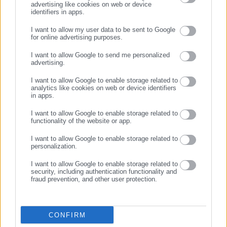
12.ΟΦΗ 9
advertising like cookies on web or device
identifiers in apps.
ΑΕΛ Novibet 7
I want to allow my user data to be sent to Google
Πανσερραϊκός 5
for online advertising purposes.
ΣΥΝΕΧΙΣΤΕ ΣΤΟ WEBSITE
I want to allow Google to send me personalized
* Η ΑΕΚ έχει ματς λιγότερο.
advertising.
ΕΓΓΡΑΦΗ
**Ο Παναθηναϊκός έχει δύο ματς λιγότερα.
I want to allow Google to enable storage related to
analytics like cookies on web or device identifiers
in apps.
I want to allow Google to enable storage related to
functionality of the website or app.
I want to allow Google to enable storage related to
Tags:
12Η ΑΓΩΝΙΣΤΙΚΗ,
SUPERLEAGUE,
ΑΕΚ,
ΛΕΩΦΟΡΟΣ,
personalization.
ΝΙΚΗ,
ΠΑΝΑΘΗΝΑΪΚΟΣ
I want to allow Google to enable storage related to
security, including authentication functionality and
fraud prevention, and other user protection.
Τελευταία νέα
Δημοφιλή
Όλα τα νέα
CONFIRM