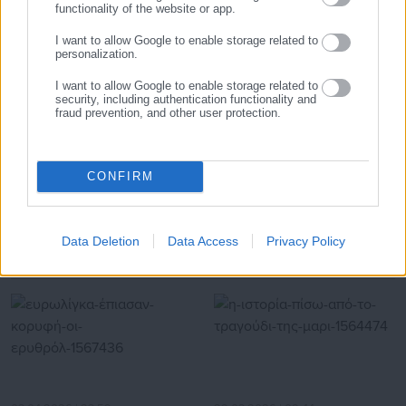
Προτεινόμενα άρθρα
functionality of the website or app.
δημόσιο και ιδιωτικό τομέα, πολιτικούς, αιρετούς της
Αυτοδιοίκησης, επιχειρηματίες και, κυρίως, πολίτες που
I want to allow Google to enable storage related to
ενδιαφέρονται για τοπικά, εργασιακά, ασφαλιστικά αλλά και
personalization.
για γενικότερα θέματα της επικαιρότητας.
I want to allow Google to enable storage related to
security, including authentication functionality and
fraud prevention, and other user protection.
27.07.2026 | 19:18
27.07.2026 | 18:10
Ν/σ υδάτων: “Θεσμικό
Δημοτική παράταξη
CONFIRM
ατόπημα” ο αποκλεισμός
καταγγέλλει την
φορέων – “Πύρινες”
παραχώρηση λιμανιού
αντιδράσεις ΚΕΔΕ-ΕΔΕΥΑ
«φιλέτου» σε ιδιώτη
Data Deletion
Data Access
Privacy Policy
Σχετικά άρθρα