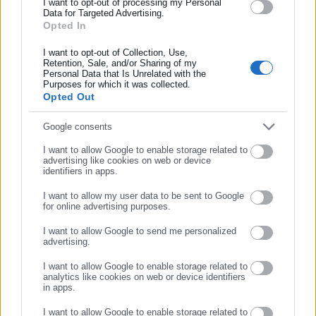
και όλο τον κόσμο!
I want to opt-out of processing my Personal
Data for Targeted Advertising.
Opted In
Συμπλήρωσε όνομα
Aftodioikisi News
I want to opt-out of Collection, Use,
Retention, Sale, and/or Sharing of my
Η aftodioikisi.gr είναι η βασική Διαδικτυακή πύλη για τους
Personal Data that Is Unrelated with the
Συμπλήρωσε επώνυμο
ΟΤΑ, το Δημόσιο και την Εργασία στην Ελλάδα,
Purposes for which it was collected.
Opted Out
λειτουργώντας από τον Απρίλιο του 2008 ως πηγή έγκυρης
και συνεχούς ροής ενημέρωσης με ειδήσεις και θέματα από
Συμπλήρωσε email
Google consents
το χώρο της Αυτοδιοίκησης, της Δημόσιας Διοίκησης, της
Εργασίας, της Ασφάλισης αλλά και γενικότερης
Περισσότερα
I want to allow Google to enable storage related to
advertising like cookies on web or device
επικαιρότητας από την Ελλάδα και όλο τον κόσμο. Τον Μάιο
identifiers in apps.
του 2010, μόλις δύο χρόνια μετά την έναρξη της λειτουργίας
Tags:
ΜΠΑΣΚΕΤ,
ΝΤΟΥΣΚΟ ΒΟΥΓΙΟΣΕΒΙΤΣ,
ΠΕΘΑΝΕ
της τιμήθηκε με το δημοσιογραφικό Βραβείο Μπότση.
I want to allow my user data to be sent to Google
for online advertising purposes.
Παράλληλα, αποτελεί κόμβο αμφίδρομης επικοινωνίας
ΣΥΝΕΧΙΣΤΕ ΣΤΟ WEBSITE
μεταξύ πολιτικών, αιρετών της Αυτοδιοίκησης αλλά και
I want to allow Google to send me personalized
Τελευταία νέα
Δημοφιλή
advertising.
επιχειρηματιών με τους πολίτες και τους εργαζόμενους στο
ΕΓΓΡΑΦΗ
Όλα τα νέα
δημόσιο και ιδιωτικό τομέα, ενώ λειτουργεί ως δίαυλος
I want to allow Google to enable storage related to
διαδραστικής ενημέρωσης και επικοινωνίας μεταξύ της
analytics like cookies on web or device identifiers
in apps.
Περιφέρειας και του Κέντρου. Καθημερινά δέχεται
εκατοντάδες χιλιάδες επισκέψεις από εργαζόμενους στο
I want to allow Google to enable storage related to