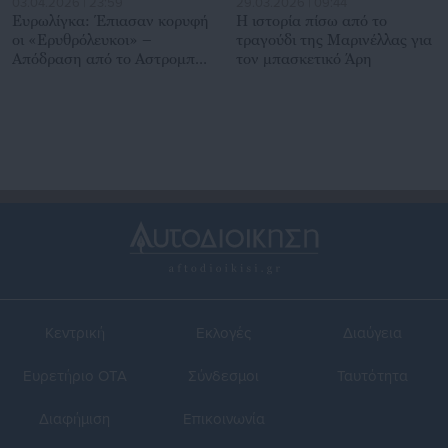
03.04.2026 | 23:59
29.03.2026 | 09:44
Ευρωλίγκα: Έπιασαν κορυφή
Η ιστορία πίσω από το
οι «Ερυθρόλευκοι» –
τραγούδι της Μαρινέλλας για
Απόδραση από το Αστρομπάλ
τον μπασκετικό Άρη
(αποτελέσματα &
βαθμολογία)
Κεντρική
Εκλογές
Διαύγεια
Ευρετήριο ΟΤΑ
Σύνδεσμοι
Ταυτότητα
Διαφήμιση
Επικοινωνία