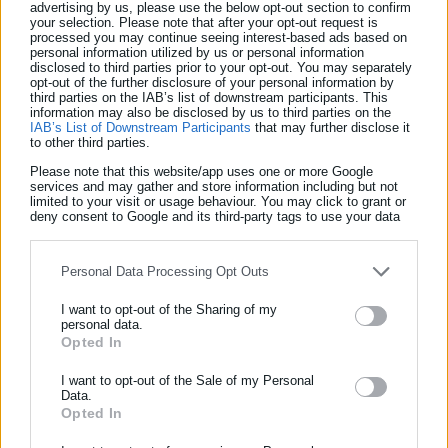
advertising by us, please use the below opt-out section to confirm
το υψηλό επίπεδο των ομάδων του. Η δουλειά του
your selection. Please note that after your opt-out request is
processed you may continue seeing interest-based ads based on
αναγνωρίστηκε και επίσημα τη σεζόν 2008-09, όταν
personal information utilized by us or personal information
disclosed to third parties prior to your opt-out. You may separately
αναδείχθηκε προπονητής της χρονιάς στη διοργάνωση.
opt-out of the further disclosure of your personal information by
third parties on the IAB’s list of downstream participants. This
Η απώλειά του αφήνει ένα δυσαναπλήρωτο κενό στο
information may also be disclosed by us to third parties on the
IAB’s List of Downstream Participants
that may further disclose it
ευρωπαϊκό μπάσκετ, όχι μόνο για τις επιτυχίες του, αλλά και
to other third parties.
για την προσωπικότητα και την επιρροή του σε γενιές παικτών
Please note that this website/app uses one or more Google
services and may gather and store information including but not
και προπονητών. Ο Ντούσκο Βουγιόσεβιτς δεν ήταν απλώς
limited to your visit or usage behaviour. You may click to grant or
ένας σπουδαίος προπονητής, αλλά ένας άνθρωπος που
deny consent to Google and its third-party tags to use your data
for below specified purposes in below Google consent section.
συνέβαλε καθοριστικά στη διαμόρφωση της σύγχρονης
μπασκετικής κουλτούρας στην Ευρώπη.
Personal Data Processing Opt Outs
I want to opt-out of the Sharing of my
personal data.
Opted In
ΕΓΓΡΑΦΗ NEWSLETTER
Ενημερωθείτε πρώτοι για ειδήσεις και θέματα από το χώρο της
I want to opt-out of the Sale of my Personal
Data.
Αυτοδιοίκησης, της δημόσιας διοίκησης, της εργασίας, της
Opted In
ασφάλισης αλλά και γενικότερης επικαιρότητας από την Ελλάδα