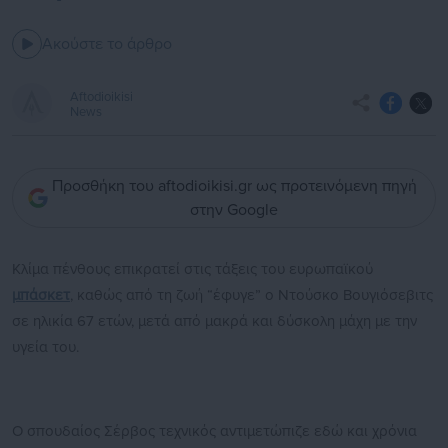
Ακούστε το άρθρο
Aftodioikisi
News
Προσθήκη του aftodioikisi.gr ως προτεινόμενη πηγή
στην Google
Κλίμα πένθους επικρατεί στις τάξεις του ευρωπαϊκού
μπάσκετ
, καθώς από τη ζωή “έφυγε” ο Ντούσκο Βουγιόσεβιτς
σε ηλικία 67 ετών, μετά από μακρά και δύσκολη μάχη με την
υγεία του.
Ο σπουδαίος Σέρβος τεχνικός αντιμετώπιζε εδώ και χρόνια