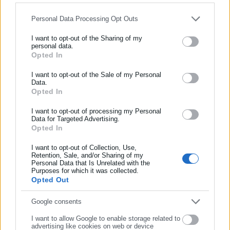
Personal Data Processing Opt Outs
I want to opt-out of the Sharing of my
personal data.
Opted In
ΕΓΓΡΑΦΗ NEWSLETTER
Πηγή: sport24.gr
Ενημερωθείτε πρώτοι για ειδήσεις και θέματα από το χώρο της
I want to opt-out of the Sale of my Personal
Data.
Αυτοδιοίκησης, της δημόσιας διοίκησης, της εργασίας, της
Opted In
ασφάλισης αλλά και γενικότερης επικαιρότητας από την Ελλάδα
και όλο τον κόσμο!
I want to opt-out of processing my Personal
Data for Targeted Advertising.
Tags:
ΜΑΙΚΛ ΤΖΟΡΝΤΑΝ,
ΜΥΚΟΝΟΣ,
ΤΖΕΤ
Opted In
Συμπλήρωσε όνομα
I want to opt-out of Collection, Use,
Retention, Sale, and/or Sharing of my
Personal Data that Is Unrelated with the
Τελευταία νέα
Δημοφιλή
Συμπλήρωσε επώνυμο
Purposes for which it was collected.
Όλα τα νέα
Opted Out
Συμπλήρωσε email
Google consents
I want to allow Google to enable storage related to
Προτεινόμενα άρθρα
advertising like cookies on web or device