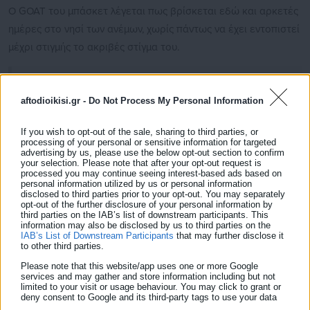
Ο GOAT του μπάσκετ λέγεται πως βρίσκεται εδώ και αρκετές
ημέρες στο νησί των ανέμων, χωρίς πάντως να έχει εντοπιστεί
μέχρι στιγμής το ακριβές στίγμα του.
#Mykonos
Airport.
aftodioikisi.gr -
Do Not Process My Personal Information
Just Now.
#iykyk
🏀🐐
#mykonosbetssonbc
#ourtime
If you wish to opt-out of the sale, sharing to third parties, or
#ourisland
pic.twitter.com/ooqIP0TzJL
processing of your personal or sensitive information for targeted
advertising by us, please use the below opt-out section to confirm
Δείτε ακόμη:
your selection. Please note that after your opt-out request is
processed you may continue seeing interest-based ads based on
personal information utilized by us or personal information
Πέθανε η Ελένη Ζέτου
disclosed to third parties prior to your opt-out. You may separately
opt-out of the further disclosure of your personal information by
third parties on the IAB’s list of downstream participants. This
Ολοκληρώθηκε το colpo grosso- Στον
information may also be disclosed by us to third parties on the
Άρη ο Βασίλης Σπανούλης
IAB’s List of Downstream Participants
that may further disclose it
to other third parties.
Please note that this website/app uses one or more Google
services and may gather and store information including but not
— MYKONOS BETSSON B.C. (@mykonos_bc)
June 3,
limited to your visit or usage behaviour. You may click to grant or
deny consent to Google and its third-party tags to use your data
2026
for below specified purposes in below Google consent section.