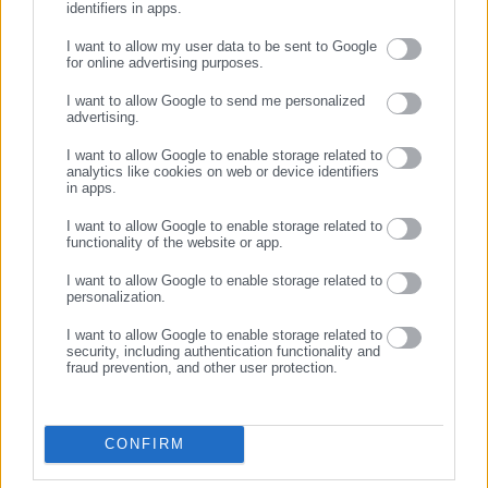
identifiers in apps.
I want to allow my user data to be sent to Google
for online advertising purposes.
ΣΥΝΕΧΙΣΤΕ ΣΤΟ WEBSITE
I want to allow Google to send me personalized
advertising.
ΕΓΓΡΑΦΗ
I want to allow Google to enable storage related to
06.08.2026 | 16:29
06.08.2026 | 14:26
analytics like cookies on web or device identifiers
Μελέτη-σοκ για τους
Προσλήψεις 458 ατόμων σε
in apps.
Δήμους: “Ωρολογιακή βόμβα”
Δήμους
I want to allow Google to enable storage related to
υποστελέχωση &
functionality of the website or app.
χρηματοδοτικό έλλειμμα
Σχετικά άρθρα
I want to allow Google to enable storage related to
personalization.
I want to allow Google to enable storage related to
security, including authentication functionality and
fraud prevention, and other user protection.
CONFIRM
08.10.2025 | 11:14
04.07.2025 | 10:01
Ξέσπασμα στα social media
Μάικλ Τζόρνταν: