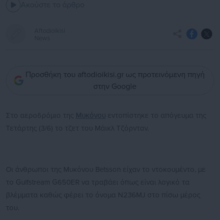
Ακούστε το άρθρο
Aftodioikisi
News
Προσθήκη του aftodioikisi.gr ως προτεινόμενη πηγή
στην Google
Στο αεροδρόμιο της
Μυκόνου
εντοπίστηκε το απόγευμα της
Τετάρτης (3/6) το τζετ του Μάικλ Τζόρνταν.
Οι άνθρωποι της Μυκόνου Betsson είχαν το ντοκουμέντο, με
το Gulfstream G650ER να τραβάει όπως είναι λογικό τα
βλέμματα καθώς φέρει το όνομα Ν236MJ στο πίσω μέρος
του.