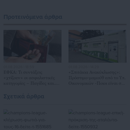
Περιφέρειας και του Κέντρου. Καθημερινά δέχεται
εκατοντάδες χιλιάδες επισκέψεις από εργαζόμενους στο
Προτεινόμενα άρθρα
δημόσιο και ιδιωτικό τομέα, πολιτικούς, αιρετούς της
Αυτοδιοίκησης, επιχειρηματίες και, κυρίως, πολίτες που
ενδιαφέρονται για τοπικά, εργασιακά, ασφαλιστικά αλλά και
για γενικότερα θέματα της επικαιρότητας.
01.08.2026 | 18:59
01.08.2026 | 14:29
ΕΦΚΑ: Τι συντάξεις
«Σπιτάκια Ανακύκλωσης»:
«χτίζουν» οι ασφαλιστικές
Πρόστιμο-μαμούθ από το Υπ.
κατηγορίες – Παγίδες και..
Οικονομικών -Ποιοι είναι στο
καμπανάκια
στόχαστρο
Σχετικά άρθρα