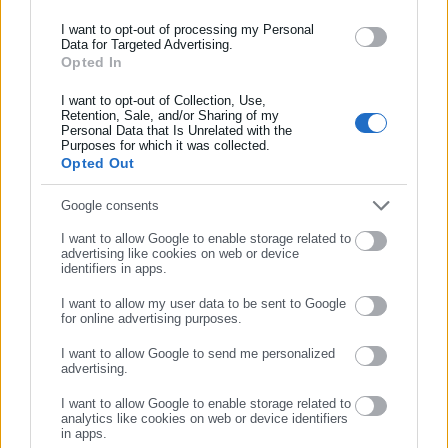
ασφάλισης αλλά και γενικότερης επικαιρότητας από την Ελλάδα
και όλο τον κόσμο!
I want to opt-out of processing my Personal
4. Άρσεναλ (Αγγλία)-Σπόρτινγκ Λισαβόνας (Πορτογαλία) 15/4
Data for Targeted Advertising.
Opted In
Συμπλήρωσε όνομα
Α΄αγ.: 1-0
I want to opt-out of Collection, Use,
Retention, Sale, and/or Sharing of my
Ημιτελικοί: 28/29 Απριλίου & 5/6 Μαΐου 2026
Personal Data that Is Unrelated with the
Συμπλήρωσε επώνυμο
Purposes for which it was collected.
Opted Out
Παρί Σεν Ζερμέν – Νικητής 3
Συμπλήρωσε email
Google consents
Ατλέτικο Μαδρίτης – Νικητής 4
I want to allow Google to enable storage related to
Τελικός: 30 Μαΐου 2026 (Βουδαπέστη)
advertising like cookies on web or device
identifiers in apps.
I want to allow my user data to be sent to Google
for online advertising purposes.
ΣΥΝΕΧΙΣΤΕ ΣΤΟ WEBSITE
I want to allow Google to send me personalized
advertising.
ΕΓΓΡΑΦΗ
I want to allow Google to enable storage related to
analytics like cookies on web or device identifiers
in apps.