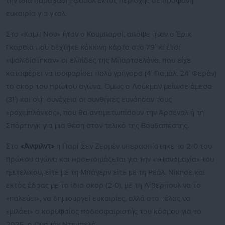
την ίδια παράβαση: φάουλ εκτός περιοχής σε προφανή
ευκαιρία για γκολ.
Στο «Καμπ Νου» ήταν ο Κουμπαρσί, απόψε ήταν ο Έρικ
Γκαρθία που δέχτηκε κόκκινη κάρτα στο 79΄ κι έτσι
«ψαλιδίστηκαν» οι ελπίδες της Μπαρτσελόνα, που είχε
καταφέρει να ισοφαρίσει πολύ γρήγορα (4΄ Γιαμάλ, 24΄ Φεράν)
το σκορ του πρώτου αγώνα. Όμως ο Λούκμαν μείωσε άμεσα
(31΄) και στη συνέχεια οι συνθήκες ευνόησαν τους
«ροχιμπλάνκος», που θα αντιμετωπίσουν την Άρσεναλ ή τη
Σπόρτινγκ για μια θέση στον τελικό της Βουδαπέστης.
Στο
«Άνφιλντ»
η Παρί Σεν Ζερμέν υπερασπίστηκε το 2-0 του
πρώτου αγώνα και προετοιμάζεται για την «τιτανομαχία» του
ημιτελικού, είτε με τη Μπάγερν είτε με τη Ρεάλ. Νίκησε και
εκτός έδρας με το ίδιο σκορ (2-0), με τη Λίβερπουλ να το
«παλεύει», να δημιουργεί ευκαιρίες, αλλά στο τέλος να
«μιλάει» ο κορυφαίος ποδοσφαιριστής του κόσμου για το
2025, ο Ουσμάν Ντεμπελέ.