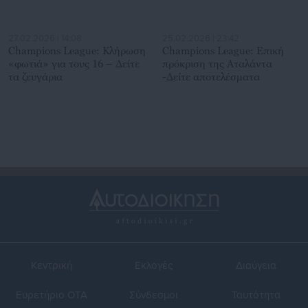
27.02.2026 | 14:08
25.02.2026 | 23:42
Champions League: Κλήρωση
Champions League: Επική
«φωτιά» για τους 16 – Δείτε
πρόκριση της Αταλάντα
τα ζευγάρια
-Δείτε αποτελέσματα
Κεντρική
Εκλογές
Διαύγεια
Ευρετήριο ΟΤΑ
Σύνδεσμοι
Ταυτότητα