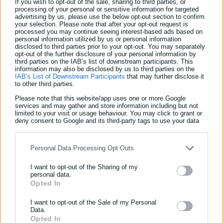
Δείτε ακόμη:
If you wish to opt-out of the sale, sharing to third parties, or
processing of your personal or sensitive information for targeted
advertising by us, please use the below opt-out section to confirm
ΕuroLeague: Βαρύ πρόστιμο στον Παναθηναϊκό
your selection. Please note that after your opt-out request is
και άλλες 3 ομάδες
processed you may continue seeing interest-based ads based on
personal information utilized by us or personal information
disclosed to third parties prior to your opt-out. You may separately
Με απόφαση Βρούτση και ΕΛ.ΑΣ. διεκόπη ο
opt-out of the further disclosure of your personal information by
third parties on the IAB’s list of downstream participants. This
τελικός Αθηναϊκός-Παναθηναϊκός
information may also be disclosed by us to third parties on the
IAB’s List of Downstream Participants
that may further disclose it
to other third parties.
Please note that this website/app uses one or more Google
services and may gather and store information including but not
limited to your visit or usage behaviour. You may click to grant or
deny consent to Google and its third-party tags to use your data
for below specified purposes in below Google consent section.
(31΄ Λούκμαν – 4΄ Γιαμάλ, 24΄ Φεράν Τόρες)
Personal Data Processing Opt Outs
Α΄αγ.: 2-0. Προκρίθηκε η με συνολικό σκορ
I want to opt-out of the Sharing of my
3. Μπάγερν Μονάχου (Γερμανία)-Ρεάλ Μαδρίτης (Ισπανία) 15/4
personal data.
Opted In
ΕΓΓΡΑΦΗ NEWSLETTER
Α΄αγ.: 2-1
Ενημερωθείτε πρώτοι για ειδήσεις και θέματα από το χώρο της
I want to opt-out of the Sale of my Personal
Data.
Αυτοδιοίκησης, της δημόσιας διοίκησης, της εργασίας, της
Opted In