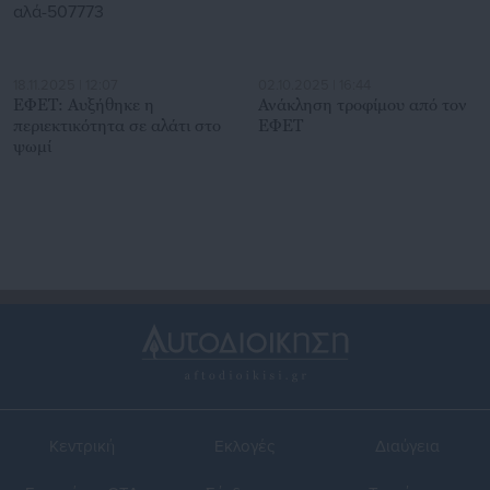
18.11.2025 | 12:07
02.10.2025 | 16:44
ΕΦΕΤ: Αυξήθηκε η
Ανάκληση τροφίμου από τον
περιεκτικότητα σε αλάτι στο
ΕΦΕΤ
ψωμί
Κεντρική
Εκλογές
Διαύγεια