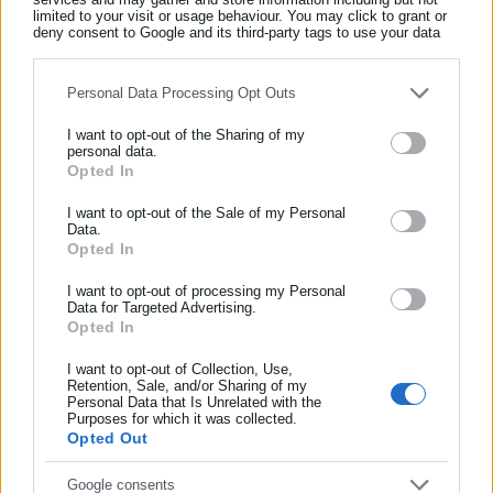
αντιληπτές στη γεύση.
limited to your visit or usage behaviour. You may click to grant or
deny consent to Google and its third-party tags to use your data
for below specified purposes in below Google consent section.
Personal Data Processing Opt Outs
Όπως δήλωσε ο πρόεδρος του ΕΦΕΤ,
Α. Ζαμπέλας
, καθηγητής
I want to opt-out of the Sharing of my
Διατροφής του Ανθρώπου στο Τμήμα Επιστήμης Τροφίμων και
personal data.
Opted In
ΕΓΓΡΑΦΗ NEWSLETTER
Διατροφής του Ανθρώπου του Γεωπονικού Πανεπιστημίου
Αθηνών και μέλος του Διοικητικού Συμβουλίου της
Ενημερωθείτε πρώτοι για ειδήσεις και θέματα από το χώρο της
I want to opt-out of the Sale of my Personal
Data.
Ευρωπαϊκής Αρχής για την Ασφάλεια Τροφίμων, «η Ελλάδα
Αυτοδιοίκησης, της δημόσιας διοίκησης, της εργασίας, της
Opted In
χρειάζεται μία ρεαλιστική, αλλά δεσμευτική πολιτική για το
ασφάλισης αλλά και γενικότερης επικαιρότητας από την Ελλάδα
και όλο τον κόσμο!
αλάτι. Η μείωση της πρόσληψης αλατιού αποτελεί ένα από τα
I want to opt-out of processing my Personal
Data for Targeted Advertising.
πιο αποτελεσματικά μέτρα πρόληψης χρόνιων νοσημάτων.
Opted In
Συμπλήρωσε όνομα
Ήρθε η ώρα η χώρα μας να περάσει από τις καλές προθέσεις
I want to opt-out of Collection, Use,
σε πιο ουσιαστικές και συστηματικές δράσεις».
Retention, Sale, and/or Sharing of my
Personal Data that Is Unrelated with the
Συμπλήρωσε επώνυμο
Purposes for which it was collected.
Opted Out
Συμπλήρωσε email
Google consents