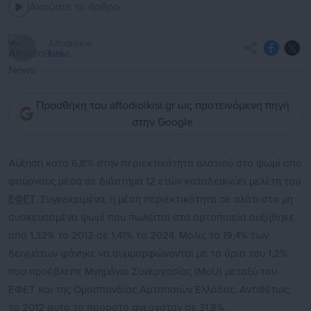
Ακούστε το άρθρο
Aftodioikisi
News
Προσθήκη του aftodioikisi.gr ως προτεινόμενη πηγή
στην Google
Αύξηση κατά 6,8% στην περιεκτικότητα αλατιού στο ψωμί από
φούρνους μέσα σε διάστημα 12 ετών καταδεικνύει μελέτη του
ΕΦΕΤ
. Συγκεκριμένα, η μέση περιεκτικότητα σε αλάτι στο μη
συσκευασμένο ψωμί που πωλείται στα αρτοποιεία αυξήθηκε
από 1,32% το 2012 σε 1,41% το 2024. Μόλις το 19,4% των
δειγμάτων φάνηκε να συμμορφώνονται με το όριο του 1,2%
που προέβλεπε Μνημόνιο Συνεργασίας (MoU) μεταξύ του
ΕΦΕΤ και της Ομοσπονδίας Αρτοποιών Ελλάδας. Αντιθέτως,
το 2012 αυτό το ποσοστό ανερχόταν σε 31,8%.