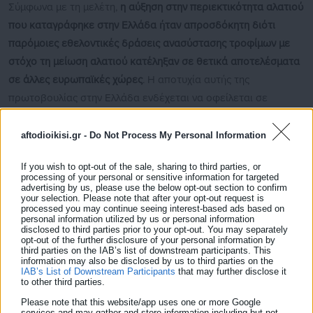
Σύμφωνα με τη μελέτη,
η αύξηση στην περιεκτικότητα αλατιού
που καταγράφηκε στην Ελλάδα ήταν απροσδόκητη διότι
παρόμοιες εθελοντικές δράσεις ανασύστασης τροφίμων με
στόχο τη μείωση αλατιού κατέληξαν σε θετικά αποτελέσματα
σε άλλες ευρωπαϊκές χώρες
. Η αποτυχία αυτής της
πρωτοβουλίας στην Ελλάδα ενδέχεται να οφείλεται σε
ανησυχίες των αρτοποιών για πιθανή μείωση της αποδοχής
του ψωμιού από τους καταναλωτές, αλλά και στο γεγονός ότι
aftodioikisi.gr -
Do Not Process My Personal Information
η εφαρμογή της συμφωνίας δεν ήταν υποχρεωτική. Επομένως,
If you wish to opt-out of the sale, sharing to third parties, or
για να επιτευχθεί ουσιαστική και βιώσιμη μείωση του αλατιού,
processing of your personal or sensitive information for targeted
advertising by us, please use the below opt-out section to confirm
ολοένα και περισσότεροι ειδικοί θεωρούν ότι απαιτείται
your selection. Please note that after your opt-out request is
νομοθετική ρύθμιση και όχι αποκλειστικά εθελοντικές
processed you may continue seeing interest-based ads based on
personal information utilized by us or personal information
δράσεις. Η διεθνής εμπειρία και τα επιστημονικά δεδομένα
disclosed to third parties prior to your opt-out. You may separately
opt-out of the further disclosure of your personal information by
δείχνουν ότι η μείωση του αλατιού στο ψωμί είναι εφικτή, δεν
third parties on the IAB’s list of downstream participants. This
απαιτεί αλλαγή συνταγής, είναι αποδεκτή από τους
information may also be disclosed by us to third parties on the
IAB’s List of Downstream Participants
that may further disclose it
καταναλωτές και δεν επηρεάζει αρνητικά τις πωλήσεις, καθώς
to other third parties.
οι σταδιακές μειώσεις έως και 30-40% δεν γίνονται εύκολα
Please note that this website/app uses one or more Google
services and may gather and store information including but not