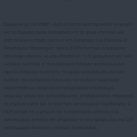
Σύμφωνα με τον ΕΦΕΤ, αυτή η διαπίστωση προκαλεί ανησυχία
για τη δημόσια υγεία, δεδομένου ότι το ψωμί αποτελεί μία
από τις κύριες πηγές αλατιού στη διατροφή των Ελλήνων. Ο
Παγκόσμιος Οργανισμός Υγείας (ΠΟΥ) συστήνει η ημερήσια
πρόσληψη αλατιού να μην υπερβαίνει τα 5 γραμμάρια για τους
ενήλικες, ωστόσο οι περισσότεροι Έλληνες καταναλώνουν
σχεδόν διπλάσια ποσότητα. Η υψηλή κατανάλωση αλατιού
αυξάνει την αρτηριακή πίεση και τον κίνδυνο εμφάνισης
καρδιοπαθειών, αγγειακών εγκεφαλικών επεισοδίων,
νεφρικής νόσου και οστεοπόρωσης, επιβαρύνοντας σημαντικά
τη δημόσια υγεία και το σύστημα υγειονομικής περίθαλψης. Ο
ΠΟΥ εκτιμά ότι η μείωση της κατανάλωσης αλατιού στα
συνιστώμενα επίπεδα θα μπορούσε να αποτρέψει έως και 2,5
εκατομμύρια θανάτους ετησίως, παγκοσμίως.