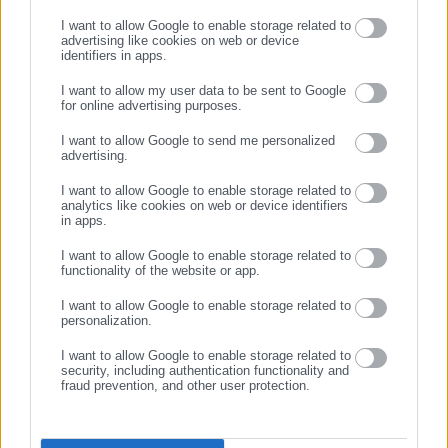
I want to allow Google to enable storage related to
advertising like cookies on web or device
identifiers in apps.
I want to allow my user data to be sent to Google
for online advertising purposes.
ΣΥΝΕΧΙΣΤΕ ΣΤΟ WEBSITE
I want to allow Google to send me personalized
Aftodioikisi News
advertising.
ΕΓΓΡΑΦΗ
Η aftodioikisi.gr είναι η βασική Διαδικτυακή πύλη για τους
ΟΤΑ, το Δημόσιο και την Εργασία στην Ελλάδα,
I want to allow Google to enable storage related to
analytics like cookies on web or device identifiers
λειτουργώντας από τον Απρίλιο του 2008 ως πηγή έγκυρης
in apps.
και συνεχούς ροής ενημέρωσης με ειδήσεις και θέματα από
I want to allow Google to enable storage related to
το χώρο της Αυτοδιοίκησης, της Δημόσιας Διοίκησης, της
functionality of the website or app.
Εργασίας, της Ασφάλισης αλλά και γενικότερης
Περισσότερα
επικαιρότητας από την Ελλάδα και όλο τον κόσμο. Τον Μάιο
I want to allow Google to enable storage related to
personalization.
του 2010, μόλις δύο χρόνια μετά την έναρξη της λειτουργίας
Tags:
ΕΦΕΤ,
ΦΟΥΡΝΟΙ,
ΨΩΜΙ
της τιμήθηκε με το δημοσιογραφικό Βραβείο Μπότση.
I want to allow Google to enable storage related to
security, including authentication functionality and
Παράλληλα, αποτελεί κόμβο αμφίδρομης επικοινωνίας
fraud prevention, and other user protection.
μεταξύ πολιτικών, αιρετών της Αυτοδιοίκησης αλλά και
Τελευταία νέα
Δημοφιλή
επιχειρηματιών με τους πολίτες και τους εργαζόμενους στο
Όλα τα νέα
δημόσιο και ιδιωτικό τομέα, ενώ λειτουργεί ως δίαυλος