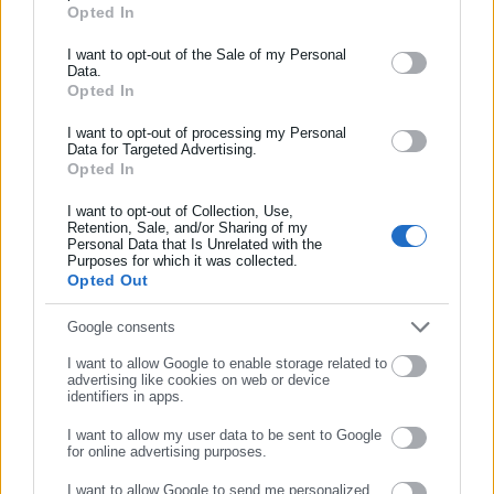
Opted In
να έχουν χειρότερη γνωστική λειτουργία από εκείνα με
ΕΓΓΡΑΦΗ NEWSLETTER
χαμηλότερο κίνδυνο, γεγονός που υποδηλώνει πως ό,τι είναι
Ενημερωθείτε πρώτοι για ειδήσεις και θέματα από το χώρο της
I want to opt-out of the Sale of my Personal
καλό για την καρδιά είναι επίσης καλό για τον εγκέφαλο.
Data.
Αυτοδιοίκησης, της δημόσιας διοίκησης, της εργασίας, της
Opted In
ασφάλισης αλλά και γενικότερης επικαιρότητας από την Ελλάδα
Σημαντική η υγιεινή διατροφή συνολικά
και όλο τον κόσμο!
I want to opt-out of processing my Personal
Data for Targeted Advertising.
Οι ειδικοί επισημαίνουν ότι είναι σημαντικό να εστιάζουμε στις
Opted In
Συμπλήρωσε όνομα
διατροφικές μας συνήθειες συνολικά αντί να βασιζόμαστε
I want to opt-out of Collection, Use,
μονομερώς σε συγκεκριμένα τρόφιμα. Θυμηθείτε ότι η υγεία
Retention, Sale, and/or Sharing of my
Personal Data that Is Unrelated with the
του εγκεφάλου εξαρτάται από την διατροφή και από
Συμπλήρωσε επώνυμο
Purposes for which it was collected.
διάφορους άλλους παράγοντες, όπως η φυσική
Opted Out
δραστηριότητα και ο ύπνος.
Συμπλήρωσε email
Google consents
I want to allow Google to enable storage related to
advertising like cookies on web or device
identifiers in apps.
Ξεκινήστε από την υγιεινή διατροφή, καθώς ακολουθώντας
I want to allow my user data to be sent to Google
ένα διατροφικό πλάνο που «θωρακίζει» την καρδιά μπορεί να
for online advertising purposes.
ΣΥΝΕΧΙΣΤΕ ΣΤΟ WEBSITE
ωφεληθεί και η εγκεφαλική λειτουργία, μειώνοντας τον
I want to allow Google to send me personalized