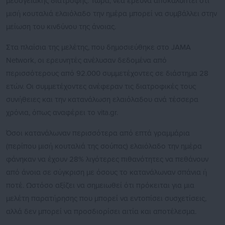
μεσογειακής διατροφής. Τώρα, νέα έρευνα αποκαλύπτει ότι
μισή κουταλιά ελαιόλαδο την ημέρα μπορεί να συμβάλλει στην
μείωση του κινδύνου της άνοιας.
Στα πλαίσια της μελέτης, που δημοσιεύθηκε στο JAMA
Network, οι ερευνητές ανέλυσαν δεδομένα από
περισσότερους από 92.000 συμμετέχοντες σε διάστημα 28
ετών. Οι συμμετέχοντες ανέφεραν τις διατροφικές τους
συνήθειες και την κατανάλωση ελαιόλαδου ανά τέσσερα
χρόνια, όπως αναφέρει το vita.gr.
Όσοι κατανάλωναν περισσότερα από επτά γραμμάρια
(περίπου μισή κουταλιά της σούπας) ελαιόλαδο την ημέρα
φάνηκαν να έχουν 28% λιγότερες πιθανότητες να πεθάνουν
από άνοια σε σύγκριση με όσους το κατανάλωναν σπάνια ή
ποτέ. Ωστόσο αξίζει να σημειωθεί ότι πρόκειται για μια
μελέτη παρατήρησης που μπορεί να εντοπίσει συσχετίσεις,
αλλά δεν μπορεί να προσδιορίσει αιτία και αποτέλεσμα.