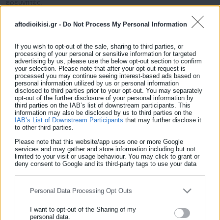
ερευνητές.
aftodioikisi.gr -
Do Not Process My Personal Information
Δείτε ακόμη:
Δασοθεραπεία: Πώς η φύση γιατρεύει τον
If you wish to opt-out of the sale, sharing to third parties, or
processing of your personal or sensitive information for targeted
πόνο
advertising by us, please use the below opt-out section to confirm
your selection. Please note that after your opt-out request is
processed you may continue seeing interest-based ads based on
Νηστεία: Με ποιους τρόπους επιδρά θετικά
personal information utilized by us or personal information
στην υγεία μας
disclosed to third parties prior to your opt-out. You may separately
opt-out of the further disclosure of your personal information by
third parties on the IAB’s list of downstream participants. This
information may also be disclosed by us to third parties on the
IAB’s List of Downstream Participants
that may further disclose it
to other third parties.
Please note that this website/app uses one or more Google
services and may gather and store information including but not
Η σχέση μεταξύ της υγείας της καρδιάς και του εγκεφάλου
limited to your visit or usage behaviour. You may click to grant or
deny consent to Google and its third-party tags to use your data
επιβεβαιώνεται και από επιστημονικές μελέτες.
for below specified purposes in below Google consent section.
Για παράδειγμα, μελέτη που δημοσιεύθηκε στο Journal of the
Personal Data Processing Opt Outs
American Heart Association αναφέρει ότι τα άτομα με
I want to opt-out of the Sharing of my
υψηλότερη βαθμολογία κινδύνου καρδιακής νόσου φάνηκαν
personal data.