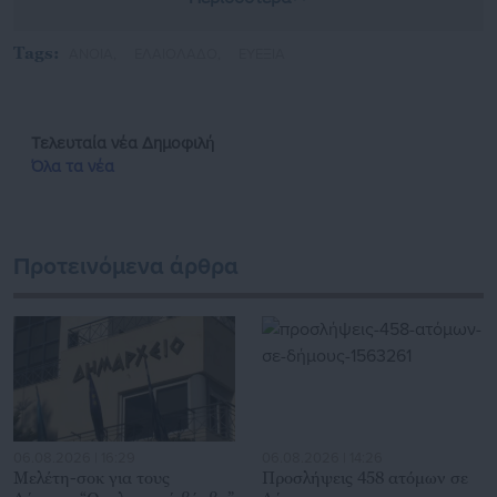
"Νέοι Ορίζοντες" και ως Freelancer για το "Inside Story".
https://www.facebook.com/profile.php?
Tags:
ΑΝΟΙΑ,
ΕΛΑΙΟΛΑΔΟ,
ΕΥΕΞΙΑ
id=100008153290666&locale=el_GR
Τελευταία νέα
Δημοφιλή
Όλα τα νέα
Προτεινόμενα άρθρα
06.08.2026 | 16:29
06.08.2026 | 14:26
Μελέτη-σοκ για τους
Προσλήψεις 458 ατόμων σε