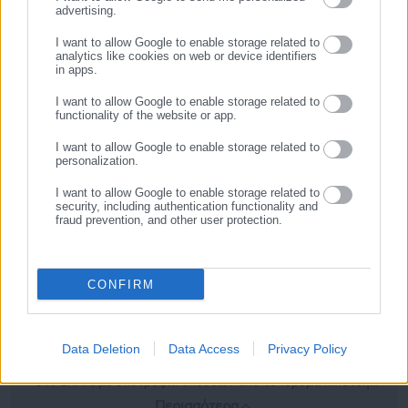
κίνδυνο γνωστικής εξασθένισης και άνοιας.
advertising.
ΕΓΓΡΑΦΗ
I want to allow Google to enable storage related to
Πηγή: tovima.gr
analytics like cookies on web or device identifiers
in apps.
I want to allow Google to enable storage related to
functionality of the website or app.
I want to allow Google to enable storage related to
personalization.
I want to allow Google to enable storage related to
security, including authentication functionality and
fraud prevention, and other user protection.
Αλέξιος Ηλιάδης
CONFIRM
Γεννήθηκα το 2002 στην Αθήνα και σπούδασα πολιτικές
επιστήμες στο Freie Universität του Βερολίνου με πλήρη
υποτροφία σπουδών. Αποφοίτησα το 2025 όταν και άρχισα
Data Deletion
Data Access
Privacy Policy
το μεταπτυχιακό πρόγραμμα "Δημοσιογραφια και Νεα Μεσα"
στο ΕΚΠΑ, με υποτροφία σπουδών από το Ίδρυμα Μπότση.
Έχω εργαστεί στην τοπική εφημερίδα της Νέας Σμύρνης
Περισσότερα