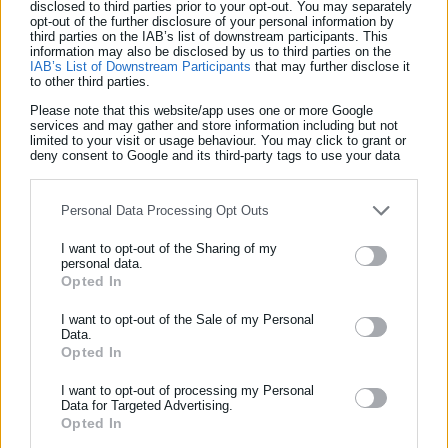
Δείτε ακόμη:
disclosed to third parties prior to your opt-out. You may separately
opt-out of the further disclosure of your personal information by
third parties on the IAB’s list of downstream participants. This
Interpol: Στόχος των δικτύων του
information may also be disclosed by us to third parties on the
οργανωμένου εγκλήματος τα εμβόλια του
IAB’s List of Downstream Participants
that may further disclose it
to other third parties.
κορωνοϊού
Please note that this website/app uses one or more Google
services and may gather and store information including but not
Κορωνοϊός: Άσχημα τα νέα από τα λύματα στη
limited to your visit or usage behaviour. You may click to grant or
Θεσσαλονίκη
deny consent to Google and its third-party tags to use your data
for below specified purposes in below Google consent section.
Personal Data Processing Opt Outs
«Η τακτική λήψη τους εξασφαλίζει αποδεδειγμένα πολλαπλά
I want to opt-out of the Sharing of my
οφέλη για την υγεία, ιδίως στον περιορισμό ασθενειών όπως
personal data.
Opted In
ο καρκίνος και η χρόνια φλεγμονή», εξηγεί ο Δρ. Thomas, και
ΕΓΓΡΑΦΗ NEWSLETTER
συμπληρώνει πως η χρόνια φλεγμονή αποτελεί τον πλέον
Ενημερωθείτε πρώτοι για ειδήσεις και θέματα από το χώρο της
I want to opt-out of the Sale of my Personal
επιβαρυντικό παράγοντα για παθήσεις όπως ο καρκίνος, η
Data.
Αυτοδιοίκησης, της δημόσιας διοίκησης, της εργασίας, της
Opted In
αρθρίτιδα, οι καρδιοπάθειες, ο διαβήτης τύπου 2 και η άνοια.
ασφάλισης αλλά και γενικότερης επικαιρότητας από την Ελλάδα
και όλο τον κόσμο!
I want to opt-out of processing my Personal
Data for Targeted Advertising.
Opted In
Συμπλήρωσε όνομα