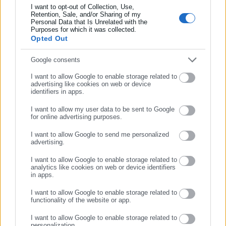
I want to opt-out of Collection, Use,
Οι πρόσφατες μελέτες λαμβάνουν υπ’ όψιν τα ευρήματα που
Retention, Sale, and/or Sharing of my
συνδέουν διατροφές με υψηλή περιεκτικότητα σε κρέας και
Personal Data that Is Unrelated with the
Συμπλήρωσε επώνυμο
Purposes for which it was collected.
τρόφιμα με σάκχαρα -από τις οποίες απουσιάζουν τα
Opted Out
φυτοχημικά- με την κακή υγεία του εντέρου και συνακόλουθα
Συμπλήρωσε email
την εξασθένιση του ανοσοποιητικού συστήματος. Αντιθέτως,
Google consents
μια διατροφή πλούσια σε φρούτα και λαχανικά δρα
I want to allow Google to enable storage related to
advertising like cookies on web or device
προστατευτικά.
identifiers in apps.
πηγή: onmed.gr
I want to allow my user data to be sent to Google
for online advertising purposes.
ΣΥΝΕΧΙΣΤΕ ΣΤΟ WEBSITE
I want to allow Google to send me personalized
advertising.
ΕΓΓΡΑΦΗ
I want to allow Google to enable storage related to
analytics like cookies on web or device identifiers
in apps.
I want to allow Google to enable storage related to
functionality of the website or app.
I want to allow Google to enable storage related to
personalization.