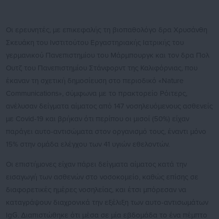
Οι ερευνητές, με επικεφαλής τη βιοπαθολόγο δρα Χρυσάνθη
Σκευάκη του Ινστιτούτου Εργαστηριακής Ιατρικής του
γερμανικού Πανεπιστημίου του Μάρμπουργκ και τον δρα Πολ
Ουτζ του Πανεπιστημίου Στάνφορντ της Καλιφόρνιας, που
έκαναν τη σχετική δημοσίευση στο περιοδικό «Nature
Communications», σύμφωνα με το πρακτορείο Ρόιτερς,
ανέλυσαν δείγματα αίματος από 147 νοσηλευόμενους ασθενείς
με Covid-19 και βρήκαν ότι περίπου οι μισοί (50%) είχαν
παράγει αυτο-αντισώματα στον οργανισμό τους, έναντι μόνο
15% στην ομάδα ελέγχου των 41 υγιών εθελοντών.
Οι επιστήμονες είχαν πάρει δείγματα αίματος κατά την
εισαγωγή των ασθενών στο νοσοκομείο, καθώς επίσης σε
διαφορετικές ημέρες νοσηλείας, και έτσι μπόρεσαν να
καταγράψουν διαχρονικά την εξέλιξη των αυτο-αντισωμάτων
IgG. Διαπιστώθηκε ότι μέσα σε μία εβδομάδα το ένα πέμπτο