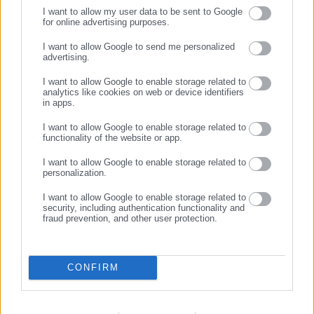
I want to allow my user data to be sent to Google
for online advertising purposes.
Νικολέτα Αρκολάκη
ΣΥΝΕΧΙΣΤΕ ΣΤΟ WEBSITE
Η Νικολέτα Αρκολάκη έχει μεγάλη εμπειρία στη ροή
I want to allow Google to send me personalized
advertising.
ειδήσεων και ασχολείται εργασιακά και θέματα προσλήψεων.
ΕΓΓΡΑΦΗ
Είναι απόφοιτη του Τμήματος Περιβάλλοντος του
I want to allow Google to enable storage related to
analytics like cookies on web or device identifiers
Πανεπιστημίου Αιγαίου.
in apps.
I want to allow Google to enable storage related to
Tags:
dept-C,
ΑΝΟΣΟΠΟΙΗΤΙΚΟ,
ΑΝΤΙΣΩΜΑΤΑ,
ΚΟΡΩΝΟΙΟΣ
functionality of the website or app.
I want to allow Google to enable storage related to
personalization.
Τελευταία νέα
Δημοφιλή
I want to allow Google to enable storage related to
Όλα τα νέα
security, including authentication functionality and
fraud prevention, and other user protection.
Προτεινόμενα άρθρα
CONFIRM