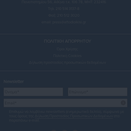
Πανεπιστημίου 56, Αθήνα τ.κ. 106 78, ΜΗΤ: 232416
Τηλ. 210 514 3137-8
Φαξ: 210 512 3020
email:
press@aftodioikisi.gr
ΠΟΛΙΤΙΚΗ ΑΠΟΡΡΗΤΟΥ
Όροι Χρήσης
Πολιτική Cookies
Δήλωση προστασίας προσωπικών δεδομένων
Newsletter
Επιθυμώ να λαμβάνω newsletters (ενημερωτικά δελτία), σύμφωνα με
τους όρους της
Δήλωση Προστασίας Προσωπικών Δεδομένων
στο
παραπάνω e-mail.