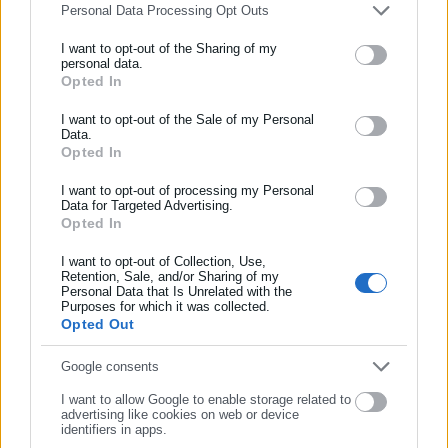
Personal Data Processing Opt Outs
I want to opt-out of the Sharing of my
personal data.
Προς το παρόν, πάντως, οι επιστήμονες δεν έχουν στοιχεία σε
Opted In
ΕΓΓΡΑΦΗ NEWSLETTER
βάθος χρόνου για να γνωρίζουν με βεβαιότητα πόσο χρονικό
Ενημερωθείτε πρώτοι για ειδήσεις και θέματα από το χώρο της
I want to opt-out of the Sale of my Personal
διάστημα μπορούν τα αυτο-αντισώματα να παραμείνουν στον
Data.
Αυτοδιοίκησης, της δημόσιας διοίκησης, της εργασίας, της
οργανισμό του ασθενούς, όμως θεωρούν ότι είναι δυνατό
Opted In
ασφάλισης αλλά και γενικότερης επικαιρότητας από την Ελλάδα
ένας ασθενής με Covid-19 τελικά να εμφανίσει αυτοάνοσο
και όλο τον κόσμο!
I want to opt-out of processing my Personal
νόσημα.
Data for Targeted Advertising.
Opted In
Συμπλήρωσε όνομα
Πηγή: ΑΠΕ-ΜΠΕ
I want to opt-out of Collection, Use,
Retention, Sale, and/or Sharing of my
Personal Data that Is Unrelated with the
Συμπλήρωσε επώνυμο
Purposes for which it was collected.
Opted Out
Συμπλήρωσε email
Google consents
I want to allow Google to enable storage related to
advertising like cookies on web or device
identifiers in apps.