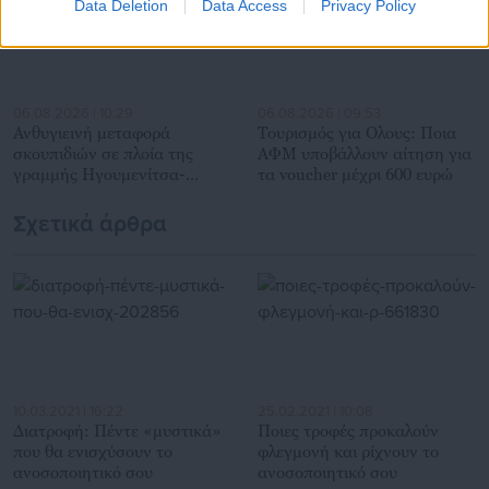
Data Deletion
Data Access
Privacy Policy
06.08.2026 | 10:29
06.08.2026 | 09:53
Ανθυγιεινή μεταφορά
Τουρισμός για Ολους: Ποια
σκουπιδιών σε πλοία της
ΑΦΜ υποβάλλουν αίτηση για
γραμμής Ηγουμενίτσα-
τα voucher μέχρι 600 ευρώ
Κέρκυρα
Σχετικά άρθρα
10.03.2021 | 16:22
25.02.2021 | 10:08
Διατροφή: Πέντε «μυστικά»
Ποιες τροφές προκαλούν
που θα ενισχύσουν το
φλεγμονή και ρίχνουν το
ανοσοποιητικό σου
ανοσοποιητικό σου