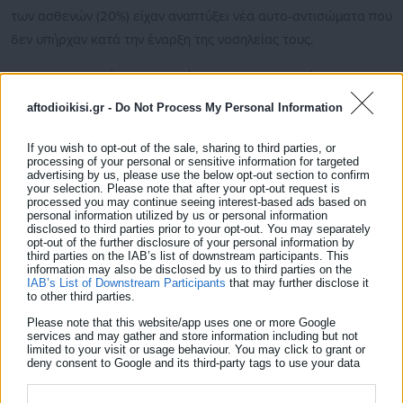
των ασθενών (20%) είχαν αναπτύξει νέα αυτο-αντισώματα που
δεν υπήρχαν κατά την έναρξη της νοσηλείας τους.
Ο δρ Ουτζ επεσήμανε την ανάγκη να εμβολιαστούν οι
άνθρωποι, καθώς «δεν μπορεί να ξέρει κανείς εκ των
aftodioikisi.gr -
Do Not Process My Personal Information
προτέρων εάν, όταν αρρωστήσει κάποιος με Covid-19, αν θα
είναι μία ήπια περίπτωση. Εάν κάποιος αρρωστήσει βαριά,
If you wish to opt-out of the sale, sharing to third parties, or
processing of your personal or sensitive information for targeted
μπορεί να αποκτήσει πρόβλημα εφ’ όρου ζωής, επειδή ο
advertising by us, please use the below opt-out section to confirm
your selection. Please note that after your opt-out request is
κορωνοϊός μπορεί να διαταράξει την αυτο-ανοσία του».
processed you may continue seeing interest-based ads based on
personal information utilized by us or personal information
Δείτε ακόμη:
disclosed to third parties prior to your opt-out. You may separately
opt-out of the further disclosure of your personal information by
third parties on the IAB’s list of downstream participants. This
Καρκίνος Παχέος Εντέρου: Ο παράγοντας που
information may also be disclosed by us to third parties on the
τριπλασιάζει τον κίνδυνο
IAB’s List of Downstream Participants
that may further disclose it
to other third parties.
Moderna: Έναν χρόνο ακόμα για να τελειώσει
Please note that this website/app uses one or more Google
services and may gather and store information including but not
η πανδημία
limited to your visit or usage behaviour. You may click to grant or
deny consent to Google and its third-party tags to use your data
for below specified purposes in below Google consent section.