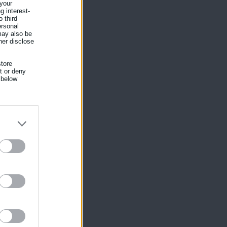
 your
g interest-
 third
ersonal
 may also be
her disclose
tore
nt or deny
 below
ίκησης,
ης