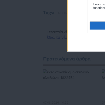
I want t
function
Tags:
ΕΜΒΟΛΙΑΣΜΟΣ,
ΚΟΡΟΝΟΪΟΣ
Τελευταία νέα
Δημοφιλή
Όλα τα νέα
Προτεινόμενα άρθρα
07.08.2026 | 10:59
07