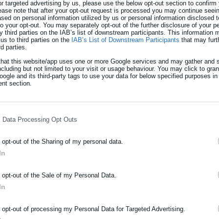
or targeted advertising by us, please use the below opt-out section to confirm
ease note that after your opt-out request is processed you may continue seein
ed on personal information utilized by us or personal information disclosed to
 to your opt-out. You may separately opt-out of the further disclosure of your p
y third parties on the IAB’s list of downstream participants. This information
us to third parties on the
IAB’s List of Downstream Participants
that may furt
rd parties.
that this website/app uses one or more Google services and may gather and s
ncluding but not limited to your visit or usage behaviour. You may click to gra
ogle and its third-party tags to use your data for below specified purposes in
nt section.
l Data Processing Opt Outs
o opt-out of the Sharing of my personal data.
In
ΡΑΦΗ NEWSLETTER
o opt-out of the Sale of my Personal Data.
ωθείτε πρώτοι για ειδήσεις και θέματα από το χώρο της Αυτοδιο
In
μόσιας διοίκησης, της εργασίας, της ασφάλισης αλλά και γενικότερ
ρότητας από την Ελλάδα και όλο τον κόσμο!
o opt-out of processing my Personal Data for Targeted Advertising.