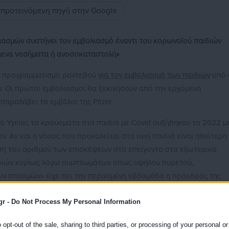
ς προτεινόμενη πηγή στην Google
ιασμών συστήνει τον εμβολιασμό έναντι του κορωνοϊού παιδιών
ίμενα νοσήματα ή ανοσοκαταστολή»
ον προγραμματισμό ραντεβού
για τον εμβολιασμό των παιδιών
από 
. Οι πρώτοι εμβολιασμοί θα ξεκινήσουν από την ερχόμενη
παραλάβει τα εμβόλια της Pfizer.
 Υγείας τα κρούσματα στα παιδιά με Covid αυξήθηκαν το 2022 μ
. Αν και η νόσος που προκαλείται στα υγιή παιδιά είναι ηπιότερη
ση του αριθμού των επισκέψεων στα επείγοντα στα εξωτερικά
αιδιών κυρίως λόγω συμπτωμάτων όπως υψηλού πυρετού,
των σπασμών» είχε πει την περασμένη εβδομάδα η πρόεδρος της
α Θεοδωρίδου.
gr -
Do Not Process My Personal Information
τήνει τον εμβολιασμό έναντι του κορωνοϊού παιδιών ηλικίας 6
σήματα ή ανοσοκαταστολή» ανέφερε.
o opt-out of the sale, sharing to third parties, or processing of your personal or