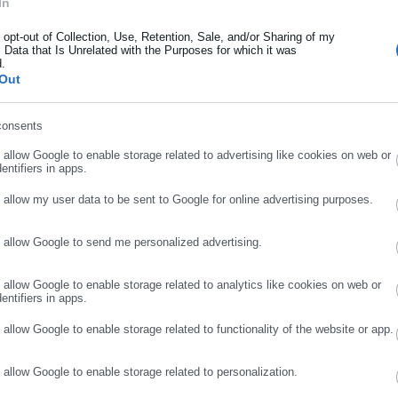
In
ήρωσε όνομα
o opt-out of Collection, Use, Retention, Sale, and/or Sharing of my
 Data that Is Unrelated with the Purposes for which it was
d.
ήρωσε επώνυμο
Out
consents
ρωσε email
o allow Google to enable storage related to advertising like cookies on web or
entifiers in apps.
o allow my user data to be sent to Google for online advertising purposes.
o allow Google to send me personalized advertising.
ΣΥΝΕΧΙΣΤΕ ΣΤΟ WEBSITE
ΕΓΓΡΑΦΗ
o allow Google to enable storage related to analytics like cookies on web or
entifiers in apps.
o allow Google to enable storage related to functionality of the website or app.
o allow Google to enable storage related to personalization.