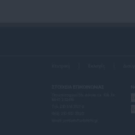
Κεντρική
Εκλογές
Διαύγ
ΣΤΟΙΧΕΙΑ ΕΠΙΚΟΙΝΩΝΙΑΣ
Ne
Πανεπιστημίου 56, Αθήνα τ.κ. 106 78,
ΜΗΤ: 232416
Τηλ. 210 514 3137-8
Φαξ: 210 512 3020
email:
press@aftodioikisi.gr