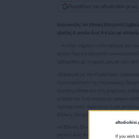
Προσθήκη του aftodioikisi.gr ω
Κορωνοϊός: «Η Εθνική Επιτροπή Εμβολ
ηλικίας 6 μηνών έως 4 ετών με υποκε
Ανοίγει σήμερα η πλατφόρμα για τ
μηνών έως 4 ετών κατά του κορωνοϊού
εβδομάδα, με τη χώρα μας να έχει ήδη 
«Σύμφωνα με τον Παγκόσμιο Οργανισμό
την επικράτηση της παραλλαγής Όμικρον
παρατηρήθηκε και στη χώρα μας αύξη
ιατρεία και των νοσηλειών μικρών π
λαρυγγίτιδος, πυρετικών ή και απύρε
Εθνικής Επιτροπής Εμβολιασμών Μαρί
aftodioikisi.
«Η Εθνική Επιτροπή Εμβολιασμών συσ
μηνών έως 4 ετών με υποκείμενα νο
If you wish t