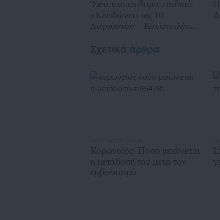
Έκτακτο επίδομα παιδιού:
Π
«Κλειδώνει» ως 10
Δ
Αυγούστου – Και επιπλέον
προϋπόθεση
Σχετικά άρθρα
08.01.2022 | 09:46
01
Κορωνοϊός: Πόσο μειώνεται
L
η μετάδοσή του μετά τον
γ
εμβολιασμό