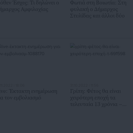
όθεν Έσχες: Τι δηλώνει ο
Φωτιά στη Βοιωτία: Στη
ήμαρχος Αμφιλοχίας
φυλακή ο Δήμαρχος
Στυλίδας και άλλοι δύο
.11.2022 | 18:06
31.10.2022 | 11:56
ive: Έκτακτη ενημέρωση
Γρίπη: Φέτος θα είναι
ια τον εμβολιασμό
χειρότερη εποχή τα
τελευταία 13 χρόνια –
«Εμβολιαστείτε» λένε οι
επιστήμονες