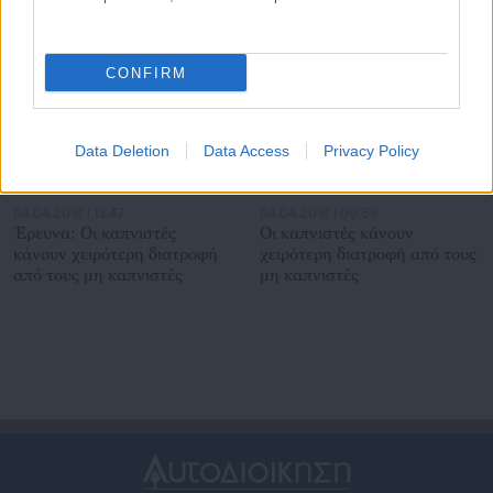
Σχετικά άρθρα
CONFIRM
Data Deletion
Data Access
Privacy Policy
04.04.2018 | 13:47
04.04.2018 | 09:59
Έρευνα: Οι καπνιστές
Οι καπνιστές κάνουν
κάνουν χειρότερη διατροφή
χειρότερη διατροφή από τους
από τους μη καπνιστές
μη καπνιστές