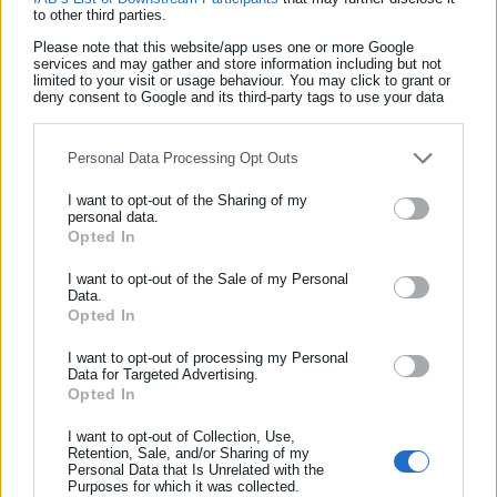
σημαντική πηγή καρδιαγγειακού κινδύνου.
to other third parties.
Please note that this website/app uses one or more Google
services and may gather and store information including but not
limited to your visit or usage behaviour. You may click to grant or
deny consent to Google and its third-party tags to use your data
for below specified purposes in below Google consent section.
Personal Data Processing Opt Outs
I want to opt-out of the Sharing of my
personal data.
Opted In
ΕΓΓΡΑΦΗ NEWSLETTER
Ενημερωθείτε πρώτοι για ειδήσεις και θέματα από το χώρο της
I want to opt-out of the Sale of my Personal
Παναγιώτης Θεοδωρόπουλος
Data.
Αυτοδιοίκησης, της δημόσιας διοίκησης, της εργασίας, της
Ο Παναγιώτης Θεοδωρόπουλος είναι δημοσιογράφος με
Opted In
ασφάλισης αλλά και γενικότερης επικαιρότητας από την Ελλάδα
εξειδίκευση στο πολιτικό ρεπορτάζ και στην κάλυψη
και όλο τον κόσμο!
I want to opt-out of processing my Personal
θεμάτων της τοπικής αυτοδιοίκησης σε ψηφιακά και
Data for Targeted Advertising.
ραδιοφωνικά μέσα. Ξεκίνησε σε ηλικία 22 χρονών ως
Opted In
Συμπλήρωσε όνομα
μαθητευόμενος στην εφημερίδα «Ριζοσπάστης», όπου έμεινε
I want to opt-out of Collection, Use,
για 18 χρόνια καλύπτοντας το κοινωνικό, πολιτικό και
Περισσότερα
Retention, Sale, and/or Sharing of my
κυβερνητικό ρεπορτάζ. Εχει συνεργαστεί με το περιοδικό
Personal Data that Is Unrelated with the
Συμπλήρωσε επώνυμο
Purposes for which it was collected.
«Unfollow» κάνοντας ερευνητική δημοσιογραφία. Από το