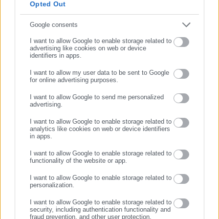
Tags:
ΔΙΑΤΡΟΦΗ,
ΚΟΡΕΣΜΕΝΑ ΛΙΠΗ
Opted Out
2019 δουλεύει στο ραδιοφωνικό σταθμό Αθήνα 9.84.
Εργάζεται στο aftodioikisi.gr από το 2016, ενώ τα τελευταία
Συμπλήρωσε email
Google consents
χρόνια κατέχει τη θέση του Διευθυντή Σύνταξης της
I want to allow Google to enable storage related to
Τελευταία νέα
Δημοφιλή
ιστοσελίδας.
https://www.facebook.com/theodoropan
advertising like cookies on web or device
Όλα τα νέα
identifiers in apps.
I want to allow my user data to be sent to Google
for online advertising purposes.
ΣΥΝΕΧΙΣΤΕ ΣΤΟ WEBSITE
Προτεινόμενα άρθρα
I want to allow Google to send me personalized
advertising.
ΕΓΓΡΑΦΗ
I want to allow Google to enable storage related to
analytics like cookies on web or device identifiers
in apps.
I want to allow Google to enable storage related to
functionality of the website or app.
I want to allow Google to enable storage related to
30.07.2026 | 07:20
30.07.2026 | 06:59
personalization.
Πόθεν Έσχες: Τι δηλώνει ο
Συντάξεις χηρείας: Τι έχει
Δήμαρχος Σύρου
αλλάξει – Προ των πυλών
I want to allow Google to enable storage related to
μαζικές αγωγές
security, including authentication functionality and
fraud prevention, and other user protection.