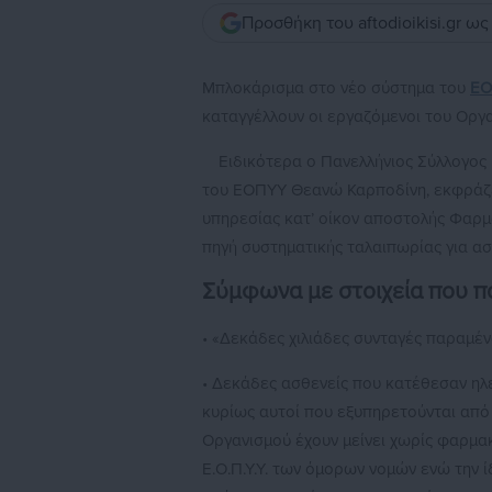
Προσθήκη του aftodioikisi.gr ω
Μπλοκάρισμα στο νέο σύστημα του
ΕΟ
καταγγέλλουν οι εργαζόμενοι του Οργα
Ειδικότερα ο Πανελλήνιος Σύλλογος Ε
του ΕΟΠΥΥ Θεανώ Καρποδίνη, εκφράζει 
υπηρεσίας κατ’ οίκον αποστολής Φαρμ
πηγή συστηματικής ταλαιπωρίας για ασ
Σύμφωνα με στοιχεία που π
• «Δεκάδες χιλιάδες συνταγές παραμέ
• Δεκάδες ασθενείς που κατέθεσαν ηλ
κυρίως αυτοί που εξυπηρετούνται από
Οργανισμού έχουν μείνει χωρίς φαρμα
Ε.Ο.Π.Υ.Υ. των όμορων νομών ενώ την 