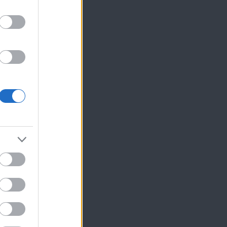
να
ίκησης,
ης
τη
α
ς