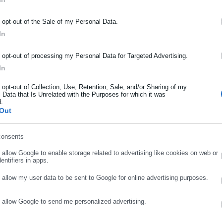
υν ότι για να επιλυθούν τα προβλήματα αυτά η Διοίκηση επέλεξε 
ΡΑΦΗ NEWSLETTER
o opt-out of the Sale of my Personal Data.
ομής ως λύση στο αδιέξοδο που έχει δημιουργηθεί.
ωθείτε πρώτοι για ειδήσεις και θέματα από το χώρο της Αυτοδιο
In
μόσιας διοίκησης, της εργασίας, της ασφάλισης αλλά και γενικότερ
λογος Εργαζομένων Ε.Ο.Π.Υ.Υ. υπερασπίζεται τα φαρμακεία του
ρότητας από την Ελλάδα και όλο τον κόσμο!
o opt-out of processing my Personal Data for Targeted Advertising.
αι υποστελεχωμένα, συνεχίζουν να παρέχουν υπηρεσίες στους
In
ήρωσε όνομα
o opt-out of Collection, Use, Retention, Sale, and/or Sharing of my
 Data that Is Unrelated with the Purposes for which it was
d.
ήρωσε επώνυμο
Out
’ οίκον διανομής ακριβών φαρμάκων έχει προκαλέσει από την πρώ
εργαζόμενοι είχαν ταχθεί εναντίον κυρίως γιατί υπάρχει ο φόβος ν
consents
ρωσε email
νισμού.
o allow Google to enable storage related to advertising like cookies on web or
entifiers in apps.
στα φαρμακεία του ΕΟΠΥΥ επικρατούσε χάος και ατελείωτες ουρέ
o allow my user data to be sent to Google for online advertising purposes.
να περιμένουν για ώρες (για άγνωστους λόγους), προκειμένου να
υς. Ενίοτε περίμεναν μέσα στον καύσωνα ή και μέσα στη βροχή.
o allow Google to send me personalized advertising.
ΣΥΝΕΧΙΣΤΕ ΣΤΟ WEBSITE
ΕΓΓΡΑΦΗ