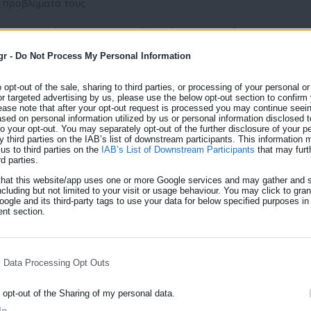
α προβλήματά τους
νων μετατρέπονται καθημερινά σε πίεση και επιθέσεις προς τους
νη φέρουν για την αποτυχία του συστήματος
gr -
Do Not Process My Personal Information
o opt-out of the sale, sharing to third parties, or processing of your personal or
or targeted advertising by us, please use the below opt-out section to confirm
ease note that after your opt-out request is processed you may continue seein
ed on personal information utilized by us or personal information disclosed to
αστεί και λειτουργεί, δεν αποδίδει, λόγω, ελλιπούς οργάνωσης,
 to your opt-out. You may separately opt-out of the further disclosure of your p
συνεργασίας με ιδιώτες παρόχους διανομής».
y third parties on the IAB’s list of downstream participants. This information
us to third parties on the
IAB’s List of Downstream Participants
that may furt
rd parties.
that this website/app uses one or more Google services and may gather and s
 Νοσοκομειακών Γιατρών Ελλάδας: Η
ncluding but not limited to your visit or usage behaviour. You may click to gra
ogle and its third-party tags to use your data for below specified purposes in
ατρού κάνει ιατρικές γνωματεύσεις
nt section.
ίνδυνος ανάλογα με το πόσο αλκοόλ
l Data Processing Opt Outs
o opt-out of the Sharing of my personal data.
In