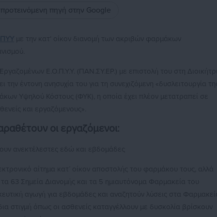
ς προτεινόμενη πηγή στην Google
ΠΥΥ
με την κατ’ οίκον διανομή των ακριβών φαρμάκων
νισμού.
ργαζομένων Ε.Ο.Π.Υ.Υ. (ΠΑΝ.ΣΥ.ΕΡ.) με επιστολή του στη Διοικήτρ
την έντονη ανησυχία του για τη συνεχιζόμενη «δυσλειτουργία τη
άκων Υψηλού Κόστους (ΦΥΚ), η οποία έχει πλέον μετατραπεί σε
θενείς και εργαζόμενους».
αραθέτουν οι εργαζόμενοι:
νουν ανεκτέλεστες εδώ και εβδομάδες
εκτρονικό αίτημα κατ΄ οίκον αποστολής του φαρμάκου τους, αλλά
 τα 63 Σημεία Διανομής και τα 5 ημιαυτόνομα Φαρμακεία του
κευτική αγωγή για εβδομάδες και αναζητούν λύσεις στα Φαρμακεί
ίδια στιγμή όπως οι ασθενείς καταγγέλλουν με δυσκολία βρίσκουν