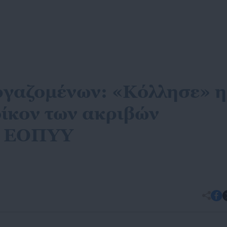
ργαζομένων: «Κόλλησε» η
οίκον των ακριβών
υ ΕΟΠΥΥ