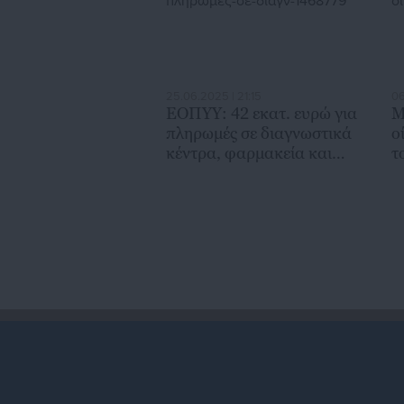
25.06.2025 | 21:15
06
ΕΟΠΥΥ: 42 εκατ. ευρώ για
Μ
πληρωμές σε διαγνωστικά
ο
κέντρα, φαρμακεία και
τ
φάρμακα υψηλού κόστους
Ι