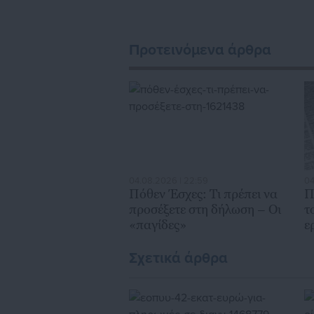
ασφαλιστικά αλλ
Προτεινόμενα άρθρα
04.08.2026 | 22:59
04
Πόθεν Έσχες: Τι πρέπει να
Π
προσέξετε στη δήλωση – Οι
τ
«παγίδες»
ε
Σχετικά άρθρα