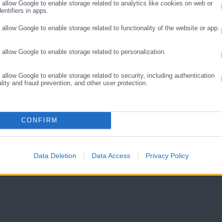
o allow Google to enable storage related to analytics like cookies on web or
entifiers in apps.
o allow Google to enable storage related to functionality of the website or app.
o allow Google to enable storage related to personalization.
o allow Google to enable storage related to security, including authentication
ality and fraud prevention, and other user protection.
Aftodioikisi News
αδικτυακή πύλη για τους ΟΤΑ, το Δημόσιο και την Εργασία στην Ελλάδα,
CONFIRM
008 ως πηγή έγκυρης και συνεχούς ροής ενημέρωσης με ειδήσεις και
ης, της Δημόσιας Διοίκησης, της Εργασίας, της Ασφάλισης αλλά και
Περισσότερα
λλάδα και όλο τον κόσμο. Τον Μάιο του 2010, μόλις δύο χρόνια μετά
μήθηκε με το δημοσιογραφικό Βραβείο Μπότση. Παράλληλα, αποτελεί
Data Deletion
Data Access
Privacy Policy
ύ πολιτικών, αιρετών της Αυτοδιοίκησης αλλά και επιχειρηματιών με
νους στο δημόσιο και ιδιωτικό τομέα, ενώ λειτουργεί ως δίαυλος
νωνίας μεταξύ της Περιφέρειας και του Κέντρου. Καθημερινά δέχεται
 εργαζόμενους στο δημόσιο και ιδιωτικό τομέα, πολιτικούς, αιρετούς
ς και, κυρίως, πολίτες που ενδιαφέρονται για τοπικά, εργασιακά,