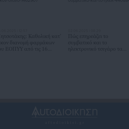
.06.2025 | 12:57
02.06.2025 | 08:29
ητσοτάκης: Καθολική κατ’
Πώς επηρεάζει το
ίκον διανομή φαρμάκων
συμβατικό και το
ου ΕΟΠΥΥ από τις 16
ηλεκτρονικό τσιγάρο τα
ουνίου
μάτια