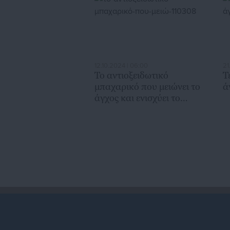
12.10.2024 | 06:00
21
Το αντιοξειδωτικό
Τ
μπαχαρικό που μειώνει το
ά
άγχος και ενισχύει το
ανοσοποιητικό