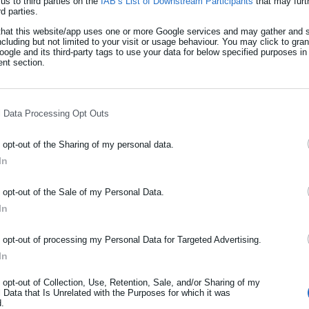
us to third parties on the
IAB’s List of Downstream Participants
that may furt
rd parties.
 βιταμίνη του συμπλέγματος Β, που βρίσκεται συχνά στα τρόφιμα κα
that this website/app uses one or more Google services and may gather and s
ncluding but not limited to your visit or usage behaviour. You may click to gra
φής. Χρησιμοποιείται για τη θεραπεία και την πρόληψη
ogle and its third-party tags to use your data for below specified purposes in
nt section.
ηψία που ανταποκρίνεται στην πυριδοξίνη, η σιδηροβλαστική
αχές και δηλητηριάσεις από μανιτάρια.
l Data Processing Opt Outs
ζουν την ικανότητα οδήγησης μετά τα
o opt-out of the Sharing of my personal data.
In
ΡΑΦΗ NEWSLETTER
ομοσχέδιο Αναμόρφωσης του
o opt-out of the Sale of my Personal Data.
ωθείτε πρώτοι για ειδήσεις και θέματα από το χώρο της Αυτοδιο
In
Οι αλλαγές
μόσιας διοίκησης, της εργασίας, της ασφάλισης αλλά και γενικότερ
ρότητας από την Ελλάδα και όλο τον κόσμο!
o opt-out of processing my Personal Data for Targeted Advertising.
In
ήρωσε όνομα
o opt-out of Collection, Use, Retention, Sale, and/or Sharing of my
 Data that Is Unrelated with the Purposes for which it was
d.