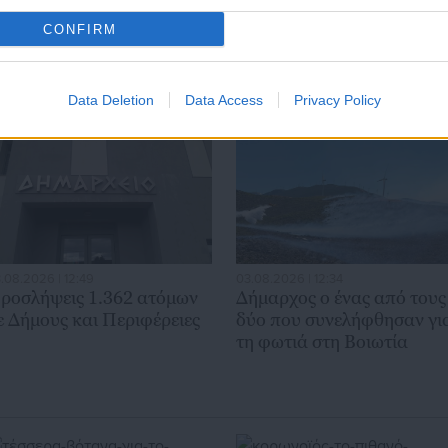
CONFIRM
Data Deletion
Data Access
Privacy Policy
.08.2026 | 12:49
03.08.2026 | 12:34
ροσλήψεις 1.362 ατόμων
Δήμαρχος ο ένας από τους
ε Δήμους και Περιφέρειες
δύο που συνελήφθησαν γι
τη φωτιά στη Βοιωτία