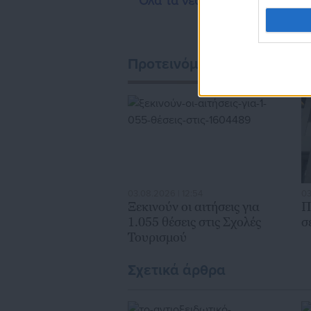
Όλα τα νέα
Προτεινόμενα άρθρα
03.08.2026 | 12:54
03
Ξεκινούν οι αιτήσεις για
Π
1.055 θέσεις στις Σχολές
σ
Τουρισμού
Σχετικά άρθρα