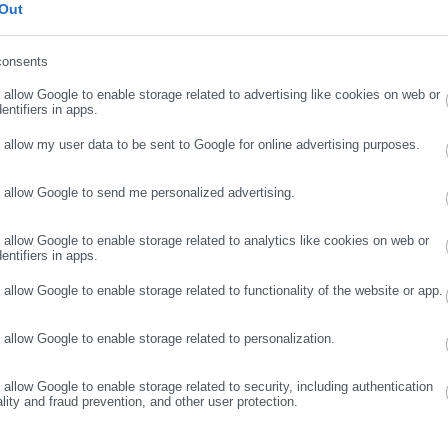
ήρωσε επώνυμο
6 μπορεί να βελτιώσει την ψυχική υγεία και να μειώσει το στρες.
Out
ντ αναφέρει ότι βοηθά στη διατήρηση φυσιολογικών επιπέδων
ι σημαντικό για τη δημιουργία πρωτεϊνών και μπορεί να οδηγήσει 
consents
ρωσε email
ων αγγείων εάν τα επίπεδα είναι υψηλά.
o allow Google to enable storage related to advertising like cookies on web or
entifiers in apps.
o allow my user data to be sent to Google for online advertising purposes.
προστατεύει την καρδιά. Παρόλο που οι ενδείξεις πρέπει να
ισιόδοξοι και συνεχίζουν τις έρευνες για να αποδείξουν τα οφέλη
o allow Google to send me personalized advertising.
ΣΥΝΕΧΙΣΤΕ ΣΤΟ WEBSITE
ΕΓΓΡΑΦΗ
ι την καρδιαγγειακή προστασία.
o allow Google to enable storage related to analytics like cookies on web or
entifiers in apps.
o allow Google to enable storage related to functionality of the website or app.
o allow Google to enable storage related to personalization.
o allow Google to enable storage related to security, including authentication
ality and fraud prevention, and other user protection.