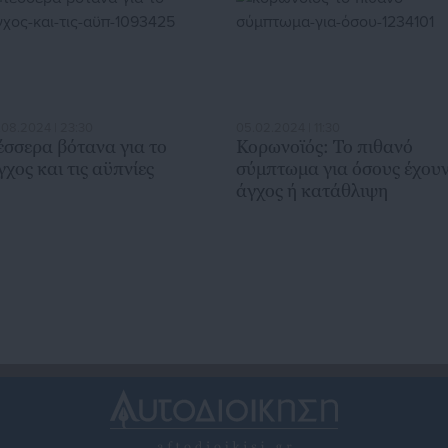
.08.2024 | 23:30
05.02.2024 | 11:30
έσσερα βότανα για το
Κορωνοϊός: Το πιθανό
γχος και τις αϋπνίες
σύμπτωμα για όσους έχου
άγχος ή κατάθλιψη