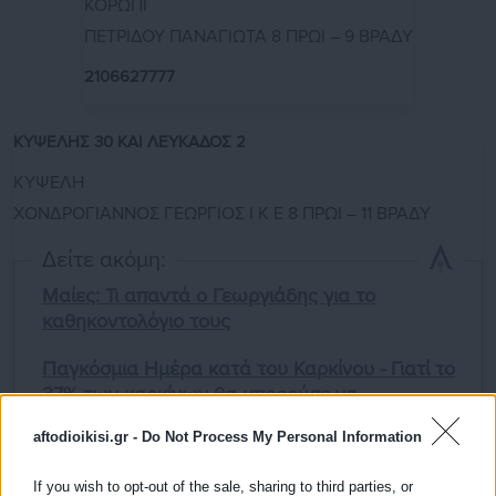
ΚΟΡΩΠΙ
ΠΕΤΡΙΔΟΥ ΠΑΝΑΓΙΩΤΑ 8 ΠΡΩΙ – 9 ΒΡΑΔΥ
2106627777
ΚΥΨΕΛΗΣ 30 ΚΑΙ ΛΕΥΚΑΔΟΣ 2
ΚΥΨΕΛΗ
ΧΟΝΔΡΟΓΙΑΝΝΟΣ ΓΕΩΡΓΙΟΣ Ι Κ Ε 8 ΠΡΩΙ – 11 ΒΡΑΔΥ
Δείτε ακόμη:
Μαίες: Τι απαντά ο Γεωργιάδης για το
καθηκοντολόγιο τους
Παγκόσμια Ημέρα κατά του Καρκίνου - Γιατί το
37% των καρκίνων θα μπορούσε να
αποφευχθεί
aftodioikisi.gr -
Do Not Process My Personal Information
If you wish to opt-out of the sale, sharing to third parties, or