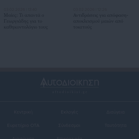
03.02.2026 | 13:40
03.02.2026 | 12:26
Μαίες: Τι απαντά ο
Αντιδράσεις για απόφαση-
Γεωργιάδης για το
αποκλεισμού μαιών από
καθηκοντολόγιο τους
τοκετούς
Κεντρική
Εκλογές
Διαύγεια
Ευρετήριο ΟΤΑ
Σύνδεσμοι
Ταυτότητα
Διαφήμιση
Επικοινωνία