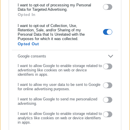
και όλο τον κόσμο!
I want to opt-out of processing my Personal
ΜΑΡΑΘΩΝΑΣ
Data for Targeted Advertising.
Opted In
Συμπλήρωσε όνομα
ΚΑΤΣΑ ΑΙΚΑΤΕΡΙΝΗ 8 ΠΡΩΙ – 9 ΒΡΑΔΥ
I want to opt-out of Collection, Use,
2294067610
Retention, Sale, and/or Sharing of my
Personal Data that Is Unrelated with the
Συμπλήρωσε επώνυμο
Purposes for which it was collected.
Opted Out
Λ.ΠΟΡΤΟ ΡΑΦΤΗ 59 Β
ΜΑΡΚΟΠΟΥΛΟ
Συμπλήρωσε email
Google consents
ΜΑΡΓΑΡΙΤΗΣ ΑΓΓΕΛΟΣ 8 ΠΡΩΙ – 9 ΒΡΑΔΥ
I want to allow Google to enable storage related to
advertising like cookies on web or device
2299026063
identifiers in apps.
I want to allow my user data to be sent to Google
for online advertising purposes.
ΓΟΥΝΑΡΗ 125
ΣΥΝΕΧΙΣΤΕ ΣΤΟ WEBSITE
I want to allow Google to send me personalized
ΜΑΡΟΥΣΙ
advertising.
ΕΓΓΡΑΦΗ
ΜΙΧΕΛΑΚΑΚΗΣ ΜΙΧΑΗΛ 8 ΠΡΩΙ – 11 ΒΡΑΔΥ
I want to allow Google to enable storage related to
analytics like cookies on web or device identifiers
2106123632
in apps.