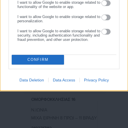
I want to allow Google to enable storage related to
functionality of the website or app.
ΚΑΡΑΙΣΚΑΚΗ 4
I want to allow Google to enable storage related to
ΜΕΓΑΡΑ
personalization.
ΒΑΡΕΛΑ ΣΟΦΙΑ 8 ΠΡΩΙ – 8 ΠΡΩΙ ΕΠΟΜΕΝΗΣ ΗΜΕΡΑΣ
I want to allow Google to enable storage related to
security, including authentication functionality and
2296028236
fraud prevention, and other user protection.
ΔΕΛΦΩΝ 33
CONFIRM
Ν.ΗΡΑΚΛΕΙΟ
ΚΑΛΑΘΑ ΣΤΑΥΡΟΥΛΑ 8 ΠΡΩΙ – 11 ΒΡΑΔΥ
Data Deletion
Data Access
Privacy Policy
2102810615
ΟΜΟΡΦΟΚΚΛΗΣΙΑΣ 16
Ν.ΙΩΝΙΑ
ΜΙΧΑ ΕΙΡΗΝΗ 8 ΠΡΩΙ – 11 ΒΡΑΔΥ