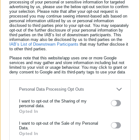
processing of your personal or sensitive information for targeted
advertising by us, please use the below opt-out section to confirm
your selection. Please note that after your opt-out request is
processed you may continue seeing interest-based ads based on
2108251058
personal information utilized by us or personal information
disclosed to third parties prior to your opt-out. You may separately
opt-out of the further disclosure of your personal information by
third parties on the IAB’s list of downstream participants. This
ΗΡΩΩΝ ΠΟΛΥΤΕΧΝΕΙΟΥ 74
information may also be disclosed by us to third parties on the
IAB’s List of Downstream Participants
that may further disclose it
to other third parties.
ΛΑΥΡΙΟ
Please note that this website/app uses one or more Google
ΤΣΑΚΑΛΗΣ ΔΗΜΗΤΡΙΟΣ 8 ΠΡΩΙ – 10 ΒΡΑΔΥ
services and may gather and store information including but not
limited to your visit or usage behaviour. You may click to grant or
2292025367
deny consent to Google and its third-party tags to use your data
for below specified purposes in below Google consent section.
ΠΛΑΤΕΙΑ ΚΟΡΟΠΟΥΛΗ 1
Personal Data Processing Opt Outs
ΜΑΝΔΡΑ
I want to opt-out of the Sharing of my
personal data.
ΓΚΙΝΗ ΓΕΩΡΓΙΑ 8 ΠΡΩΙ – 8 ΠΡΩΙ ΕΠΟΜΕΝΗΣ ΗΜΕΡΑΣ
Opted In
ΕΓΓΡΑΦΗ NEWSLETTER
2105550309
Ενημερωθείτε πρώτοι για ειδήσεις και θέματα από το χώρο της
I want to opt-out of the Sale of my Personal
Data.
Αυτοδιοίκησης, της δημόσιας διοίκησης, της εργασίας, της
Opted In
ασφάλισης αλλά και γενικότερης επικαιρότητας από την Ελλάδα
ΑΘΗΝΑΣ 3