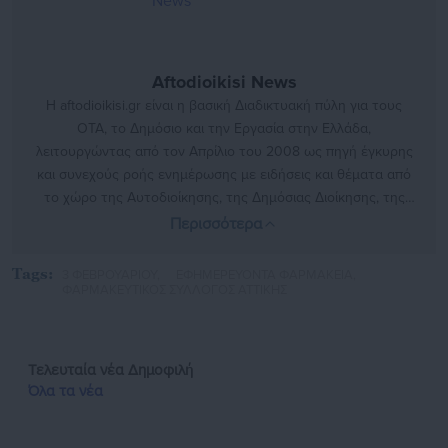
Aftodioikisi News
Η aftodioikisi.gr είναι η βασική Διαδικτυακή πύλη για τους
ΟΤΑ, το Δημόσιο και την Εργασία στην Ελλάδα,
λειτουργώντας από τον Απρίλιο του 2008 ως πηγή έγκυρης
και συνεχούς ροής ενημέρωσης με ειδήσεις και θέματα από
το χώρο της Αυτοδιοίκησης, της Δημόσιας Διοίκησης, της
Εργασίας, της Ασφάλισης αλλά και γενικότερης
Περισσότερα
επικαιρότητας από την Ελλάδα και όλο τον κόσμο. Τον Μάιο
του 2010, μόλις δύο χρόνια μετά την έναρξη της λειτουργίας
Tags:
3 ΦΕΒΡΟΥΑΡΙΟΥ,
ΕΦΗΜΕΡΕΥΟΝΤΑ ΦΑΡΜΑΚΕΙΑ,
της τιμήθηκε με το δημοσιογραφικό Βραβείο Μπότση.
ΦΑΡΜΑΚΕΥΤΙΚΟΣ ΣΥΛΛΟΓΟΣ ΑΤΤΙΚΗΣ
Παράλληλα, αποτελεί κόμβο αμφίδρομης επικοινωνίας
μεταξύ πολιτικών, αιρετών της Αυτοδιοίκησης αλλά και
επιχειρηματιών με τους πολίτες και τους εργαζόμενους στο
Τελευταία νέα
Δημοφιλή
δημόσιο και ιδιωτικό τομέα, ενώ λειτουργεί ως δίαυλος
Όλα τα νέα
διαδραστικής ενημέρωσης και επικοινωνίας μεταξύ της
Περιφέρειας και του Κέντρου. Καθημερινά δέχεται