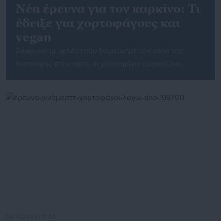
Νέα έρευνα για τον καρκίνο: Τι
έδειξε για χορτοφάγους και
vegan
Σύμφωνα με μελέτη που διερεύνησε τον ρόλο της
διατροφής στην υγεία, οι χορτοφάγοι εμφανίζουν
σημαντικά χαμηλότερο κίνδυνο εμφάνισης πέντε
διαφορετικών μορφών καρκίνου. Ειδικότερα, οι
χορτοφάγοι είχαν 21% χαμηλότερο κίνδυνο εμφάνισης
καρκίνου του παγκρέατος, 12% χαμηλότερο
κίνδυνο καρκίνου του προστάτη και 9% χαμηλότερο
κίνδυνο καρκίνου του μαστού σε σύγκριση με όσους
καταναλώνουν κρέας, όπως αναφέρει ο Guardian. Οι
συγκεκριμένες μορφές […]
05.10.2023 | 11:00