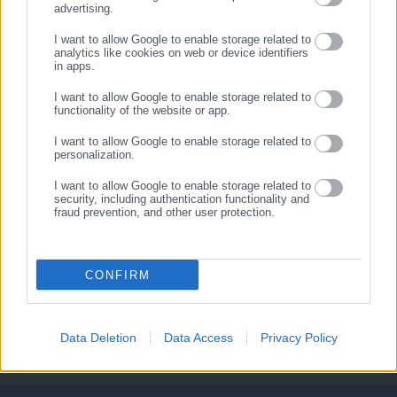
advertising.
ΕΓΓΡΑΦΗ
14.02.2018 | 14:55
03.01.2018 | 23:01
I want to allow Google to enable storage related to
Γιάννενα: Χορτοφάγοι-
Κρεατοφάγοι ή χορτοφάγοι
analytics like cookies on web or device identifiers
αναρχικοί επιτέθηκαν σε
κάνουν περισσότερο Sex
in apps.
κρεοπωλεία και ιχθυοπωλείο
I want to allow Google to enable storage related to
functionality of the website or app.
I want to allow Google to enable storage related to
personalization.
I want to allow Google to enable storage related to
security, including authentication functionality and
fraud prevention, and other user protection.
20.10.2017 | 07:30
Γιατί οι χορτοφάγοι έχουν
χειρότερη υγεία από τους
κρεατοφάγους
CONFIRM
Data Deletion
Data Access
Privacy Policy