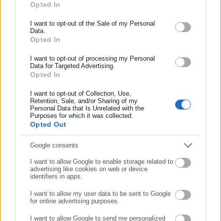
Opted In
ΕΓΓΡΑΦΗ NEWSLETTER
Ενημερωθείτε πρώτοι για ειδήσεις και θέματα από το χώρο της
I want to opt-out of the Sale of my Personal
Data.
Αυτοδιοίκησης, της δημόσιας διοίκησης, της εργασίας, της
Opted In
Περισσότερα άρθρα
ασφάλισης αλλά και γενικότερης επικαιρότητας από την Ελλάδα
και όλο τον κόσμο!
I want to opt-out of processing my Personal
Data for Targeted Advertising.
Opted In
Συμπλήρωσε όνομα
I want to opt-out of Collection, Use,
Retention, Sale, and/or Sharing of my
Personal Data that Is Unrelated with the
Συμπλήρωσε επώνυμο
Purposes for which it was collected.
Opted Out
05.12.2019 | 11:10
11.08.2018 | 20:03
Χορτοφάγοι φοιτητές ζητούν
Κρεοπώλης προπηλακίζει
Συμπλήρωσε email
Google consents
να απομακρυνθεί πίνακας με
χορτοφάγους με… δυο
νεκρά πουλιά από λέσχη του
μπριζόλες στο χέρι
I want to allow Google to enable storage related to
Κέιμπριτζ
advertising like cookies on web or device
identifiers in apps.
I want to allow my user data to be sent to Google
for online advertising purposes.
ΣΥΝΕΧΙΣΤΕ ΣΤΟ WEBSITE
I want to allow Google to send me personalized