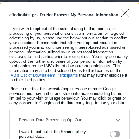
Έρευνα: Γινόμαστε χορτοφάγοι λόγω DNA
aftodioikisi.gr -
Do Not Process My Personal Information
If you wish to opt-out of the sale, sharing to third parties, or
processing of your personal or sensitive information for targeted
advertising by us, please use the below opt-out section to confirm
your selection. Please note that after your opt-out request is
processed you may continue seeing interest-based ads based on
personal information utilized by us or personal information
disclosed to third parties prior to your opt-out. You may separately
opt-out of the further disclosure of your personal information by
third parties on the IAB’s list of downstream participants. This
information may also be disclosed by us to third parties on the
IAB’s List of Downstream Participants
that may further disclose it
to other third parties.
Please note that this website/app uses one or more Google
01.10.2022 | 23:03
services and may gather and store information including but not
Οι χορτοφάγοι ή οι κρεατοφάγοι κινδυνεύουν
limited to your visit or usage behaviour. You may click to grant or
deny consent to Google and its third-party tags to use your data
περισσότερο από κατάθλιψη;
for below specified purposes in below Google consent section.
Personal Data Processing Opt Outs
Τελευταία νέα
Δημοφιλή
I want to opt-out of the Sharing of my
personal data.
Όλα τα νέα