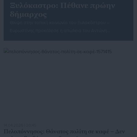
Ξυλόκαστρο: Πέθανε πρώην
δήμαρχος
Θλίψη στην τοπική κοινωνία του Ξυλοκάστρου –
Ευρωστίνης προκάλεσε η απώλεια του Αντώνη
Κλαδούχου, πρώην δημάρχου Ξυλοκάστρου και πρώτου
δημάρχου του ενιαίου Δήμου Ξυλοκάστρου –
Ευρωστίνης. Ο Δήμος, με ανακοίνωσή του, αποχαιρετά
έναν άνθρωπο που υπηρέτησε για χρόνια την Τοπική
Αυτοδιοίκηση, αλλά και τους συμπολίτες του ως
φαρμακοποιός, εκφράζοντας τα ειλικρινή συλλυπητήρια
στην οικογένεια και […]
14.04.2026 | 20:45
Πελοπόννησος: Θάνατος πολίτη σε καφέ – Δεν