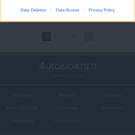
πυρκαγιά στο Ξυλόκαστρο
τον πόνο μου Viral» – Ο
διάλογος Πορτοσάλτε με
Data Deletion
Data Access
Privacy Policy
αδερφή θύματος
1
2
…
5
Κεντρική
Εκλογές
Διαύγεια
Ευρετήριο ΟΤΑ
Σύνδεσμοι
Ταυτότητα
Διαφήμιση
Επικοινωνία