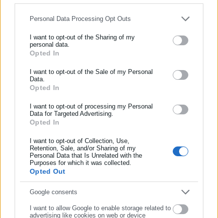
Personal Data Processing Opt Outs
Περισσότερα άρθρα
I want to opt-out of the Sharing of my
personal data.
Opted In
ΕΓΓΡΑΦΗ NEWSLETTER
Ενημερωθείτε πρώτοι για ειδήσεις και θέματα από το χώρο της
I want to opt-out of the Sale of my Personal
Data.
Αυτοδιοίκησης, της δημόσιας διοίκησης, της εργασίας, της
Opted In
ασφάλισης αλλά και γενικότερης επικαιρότητας από την Ελλάδα
και όλο τον κόσμο!
I want to opt-out of processing my Personal
Data for Targeted Advertising.
06.08.2025 | 23:02
01.08.2025 | 17:01
Opted In
Συμπλήρωσε όνομα
Θάνατος λουόμενου στο
Ξυλόκαστρο: Παραιτήθηκε
Ξυλόκαστρο Κορινθίας
δημοτικός σύμβουλος
I want to opt-out of Collection, Use,
Retention, Sale, and/or Sharing of my
Personal Data that Is Unrelated with the
Συμπλήρωσε επώνυμο
Purposes for which it was collected.
Opted Out
Συμπλήρωσε email
Google consents
I want to allow Google to enable storage related to
06.10.2024 | 10:12
04.10.2024 | 12:31
advertising like cookies on web or device