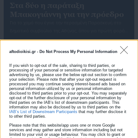
Στα δύο η παράταξη
Μπακογιάννη για την πρόεδρο
Για το χαμό που έγινε την περασμένη Παρασκευή στο
δημοτικό συμβούλιο της Αθήνας, όπου για πρώτη φορά
στα χρονικά παράταξη μείζονος αντιπολίτευσης
καταψήφισε υποψήφιο-α πρόεδρο, διαβάσατε στην
aftodioikisi.gr -
Do Not Process My Personal Information
ιστοσελίδα με την οποία συνεργάζομαι ο βλαχοmayor. Γι’
αυτό που δεν διαβάσατε είναι το τι ακολούθησε στην
If you wish to opt-out of the sale, sharing to third parties, or
processing of your personal or sensitive information for targeted
παράταξη του Κωστάκη (κατά Μαρίκα, αχαΐρευτου)
advertising by us, please use the below opt-out section to confirm
Μπακογιάννη , η οποία να σημειώσω ότι μετά […]
your selection. Please note that after your opt-out request is
processed you may continue seeing interest-based ads based on
personal information utilized by us or personal information
disclosed to third parties prior to your opt-out. You may separately
opt-out of the further disclosure of your personal information by
third parties on the IAB’s list of downstream participants. This
information may also be disclosed by us to third parties on the
IAB’s List of Downstream Participants
that may further disclose it
to other third parties.
Please note that this website/app uses one or more Google
21.09.2018 | 14:51
services and may gather and store information including but not
Το Internet θα χωριστεί στα δύο έως το 2028
limited to your visit or usage behaviour. You may click to grant or