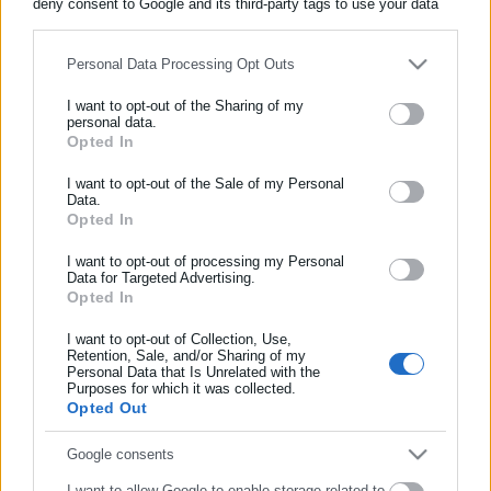
deny consent to Google and its third-party tags to use your data
for below specified purposes in below Google consent section.
Personal Data Processing Opt Outs
ΕΓΓΡΑΦΗ NEWSLETTER
I want to opt-out of the Sharing of my
Ενημερωθείτε πρώτοι για ειδήσεις και θέματα από το χώρο της
personal data.
Αυτοδιοίκησης, της δημόσιας διοίκησης, της εργασίας, της
Opted In
ασφάλισης αλλά και γενικότερης επικαιρότητας από την Ελλάδα
I want to opt-out of the Sale of my Personal
και όλο τον κόσμο!
Data.
Opted In
Συμπλήρωσε όνομα
I want to opt-out of processing my Personal
Data for Targeted Advertising.
15.11.2016 | 12:31
Opted In
Συμπλήρωσε επώνυμο
«Κόβονται» στα δύο οι συντάξεις λόγω θανάτου
I want to opt-out of Collection, Use,
(εγκύκλιος – παράδειγμα)
Retention, Sale, and/or Sharing of my
Personal Data that Is Unrelated with the
Συμπλήρωσε email
Purposes for which it was collected.
Opted Out
Τελευταία νέα
Δημοφιλή
Όλα τα νέα
Google consents
I want to allow Google to enable storage related to