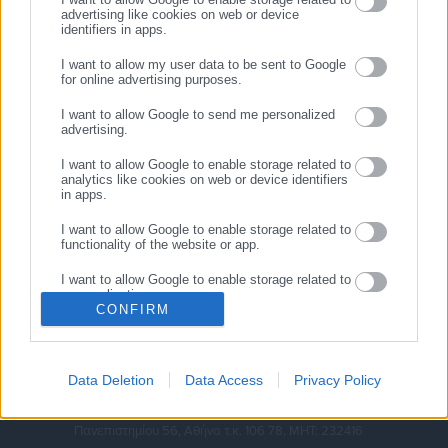
advertising like cookies on web or device
identifiers in apps.
ΣΥΝΕΧΙΣΤΕ ΣΤΟ WEBSITE
I want to allow my user data to be sent to Google
ΕΓΓΡΑΦΗ
for online advertising purposes.
I want to allow Google to send me personalized
advertising.
I want to allow Google to enable storage related to
analytics like cookies on web or device identifiers
in apps.
I want to allow Google to enable storage related to
Κεντρική
Εκλογές
Διαύγεια
functionality of the website or app.
Ευρετήριο ΟΤΑ
Σύνδεσμοι
Ταυτότητα
I want to allow Google to enable storage related to
personalization.
CONFIRM
Διαφήμιση
Επικοινωνία
I want to allow Google to enable storage related to
security, including authentication functionality and
fraud prevention, and other user protection.
Data Deletion
Data Access
Privacy Policy
ΣΤΟΙΧΕΙΑ ΕΠΙΚΟΙΝΩΝΙΑΣ
Πανεπιστημίου 56, Αθήνα τ.κ. 106 78, ΜΗΤ: 232416