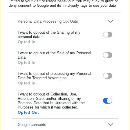
limited to your visit or usage behaviour. You may click to grant or
Όλα τα νέα
deny consent to Google and its third-party tags to use your data
for below specified purposes in below Google consent section.
Personal Data Processing Opt Outs
Περισσότερα άρθρα
I want to opt-out of the Sharing of my
personal data.
Opted In
ΕΓΓΡΑΦΗ NEWSLETTER
Ενημερωθείτε πρώτοι για ειδήσεις και θέματα από το χώρο της
I want to opt-out of the Sale of my Personal
Data.
Αυτοδιοίκησης, της δημόσιας διοίκησης, της εργασίας, της
Opted In
ασφάλισης αλλά και γενικότερης επικαιρότητας από την Ελλάδα
και όλο τον κόσμο!
I want to opt-out of processing my Personal
Data for Targeted Advertising.
Opted In
Συμπλήρωσε όνομα
10.07.2026 | 11:34
02.07.2026 | 07:11
Ryanair: Τι απαντά για το
Ταξιδιώτες εγκλωβίστηκαν
ατύχημα με το παράθυρο
επί ώρες σε πτήση της
I want to opt-out of Collection, Use,
Retention, Sale, and/or Sharing of my
Ryanair για Κρήτη –
Personal Data that Is Unrelated with the
Συμπλήρωσε επώνυμο
Λιποθύμησε γυναίκα
Purposes for which it was collected.
Opted Out
Συμπλήρωσε email
Google consents