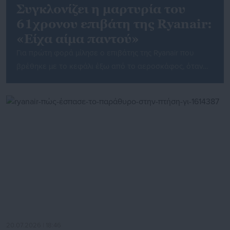
Συγκλονίζει η μαρτυρία του
61χρονου επιβάτη της Ryanair:
«Είχα αίμα παντού»
Για πρώτη φορά μίλησε ο επιβάτης της Ryanair που
βρέθηκε με το κεφάλι έξω από το αεροσκάφος, όταν
παράθυρο έσπασε κατά τη διάρκεια της πτήσης. Ο ίδιος
περιέγραψε τις δραματικές στιγμές που έζησε,
αποκαλύπτοντας ότι πλέον τρομάζει κάθε φορά που
ακούει τον ήχο αεροπλάνου. Ο 61χρονος Λιούμπισα
Καρόβιτς, με καταγωγή από τη Σερβία, ταξίδευε από […]
20.07.2026 | 18:46