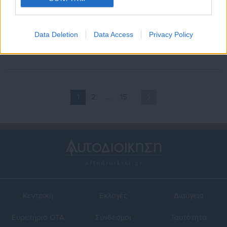
13.05.2026 | 21:31
08.05.2026 | 19:56
Θεσσαλονίκη: Κλείνει και η
Fraport: Αιχμηρή απάντηση
Data Deletion
Data Access
Privacy Policy
FedEx- Ποιες οι συνέπειες-
στη Ryanair για τη
Για ποιους «ανοίγει ο
Θεσσαλονίκη
δρόμος»
1
2
…
15
Κεντρική
Εκλογές
Διαύγεια
Ευρετήριο ΟΤΑ
Σύνδεσμοι
Ταυτότητα