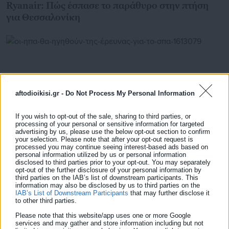
Ryanair: Πώς έσπασε το παράθυρο στην πτήση
για Θεσσαλονίκη
aftodioikisi.gr -
Do Not Process My Personal Information
If you wish to opt-out of the sale, sharing to third parties, or
processing of your personal or sensitive information for targeted
advertising by us, please use the below opt-out section to confirm
your selection. Please note that after your opt-out request is
processed you may continue seeing interest-based ads based on
personal information utilized by us or personal information
disclosed to third parties prior to your opt-out. You may separately
16.07.2026 | 23:20
opt-out of the further disclosure of your personal information by
Οι ΗΠΑ θα ηγηθούν της έρευνας για το σπασμένο
third parties on the IAB’s list of downstream participants. This
παράθυρο της Ryanair
information may also be disclosed by us to third parties on the
IAB’s List of Downstream Participants
that may further disclose it
to other third parties.
Please note that this website/app uses one or more Google
services and may gather and store information including but not
Τελευταία νέα
Δημοφιλή