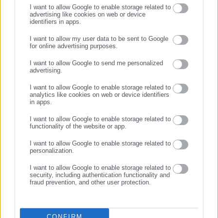
I want to allow Google to enable storage related to
advertising like cookies on web or device
identifiers in apps.
19.06.2026 | 16:52
11.06.2026 | 12:18
Ryanair: «Δένει» τον CEO
Υπό έρευνα η Ryanair για τις
I want to allow my user data to be sent to Google
O’Leary με “μετριοπαθή
έξτρα χρεώσεις σε γονείς
for online advertising purposes.
ΣΥΝΕΧΙΣΤΕ ΣΤΟ WEBSITE
ετήσιο μισθό”
I want to allow Google to send me personalized
advertising.
ΕΓΓΡΑΦΗ
I want to allow Google to enable storage related to
analytics like cookies on web or device identifiers
in apps.
I want to allow Google to enable storage related to
functionality of the website or app.
04.06.2026 | 18:30
14.05.2026 | 22:06
Ryanair: «Δριμύ κατηγορώ»
Ryanair: Έκκληση σε
I want to allow Google to enable storage related to
κατά Fraport- Λόγος για
κυβέρνηση- «Διαλύστε το
personalization.
αύξηση 390% σε χρεώσεις
μονοπώλιο της Fraport
I want to allow Google to enable storage related to
Greece»
security, including authentication functionality and
fraud prevention, and other user protection.
CONFIRM