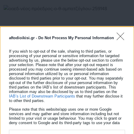
aftodioikisi.gr -
Do Not Process My Personal Information
If you wish to opt-out of the sale, sharing to third parties, or
processing of your personal or sensitive information for targeted
advertising by us, please use the below opt-out section to confirm
your selection. Please note that after your opt-out request is
processed you may continue seeing interest-based ads based on
personal information utilized by us or personal information
disclosed to third parties prior to your opt-out. You may separately
29.04.2013 | 20:01
opt-out of the further disclosure of your personal information by
ΟΑΕΔ: Νέος πρόεδρος ο Θ. Αμπατζόγλου
third parties on the IAB’s list of downstream participants. This
information may also be disclosed by us to third parties on the
IAB’s List of Downstream Participants
that may further disclose it
to other third parties.
Please note that this website/app uses one or more Google
Τελευταία νέα
Δημοφιλή
services and may gather and store information including but not
Όλα τα νέα
limited to your visit or usage behaviour. You may click to grant or
deny consent to Google and its third-party tags to use your data
for below specified purposes in below Google consent section.