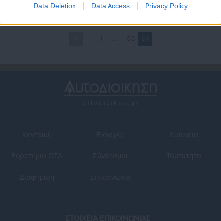
Data Deletion
Data Access
Privacy Policy
1
…
63
64
Κεντρική
Εκλογές
Διαύγεια
Ευρετήριο ΟΤΑ
Σύνδεσμοι
Ταυτότητα
Διαφήμιση
Επικοινωνία
ΣΤΟΙΧΕΙΑ ΕΠΙΚΟΙΝΩΝΙΑΣ