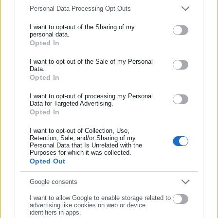
Personal Data Processing Opt Outs
Περισσότερα άρθρα
I want to opt-out of the Sharing of my
personal data.
Opted In
ΕΓΓΡΑΦΗ NEWSLETTER
Ενημερωθείτε πρώτοι για ειδήσεις και θέματα από το χώρο της
I want to opt-out of the Sale of my Personal
Data.
Αυτοδιοίκησης, της δημόσιας διοίκησης, της εργασίας, της
Opted In
ασφάλισης αλλά και γενικότερης επικαιρότητας από την Ελλάδα
και όλο τον κόσμο!
I want to opt-out of processing my Personal
Data for Targeted Advertising.
26.04.2013 | 14:47
11.04.2013 | 08:10
Opted In
Εύθυνες στη ΔΕΗ για τις
Ποιός είναι ο (κανονικός)
Συμπλήρωσε όνομα
οφειλές των ΔΕΥΑ επιρρίπτει
πρόεδρος;
ο Μαρινάκης
I want to opt-out of Collection, Use,
Retention, Sale, and/or Sharing of my
Personal Data that Is Unrelated with the
Συμπλήρωσε επώνυμο
Purposes for which it was collected.
Opted Out
Συμπλήρωσε email
Google consents
I want to allow Google to enable storage related to
advertising like cookies on web or device
24.03.2013 | 14:47
22.03.2013 | 12:27
identifiers in apps.
Ζώης: Δεν έχω βγάλει λεφτά
Μαρινάκης: Το νερό είναι