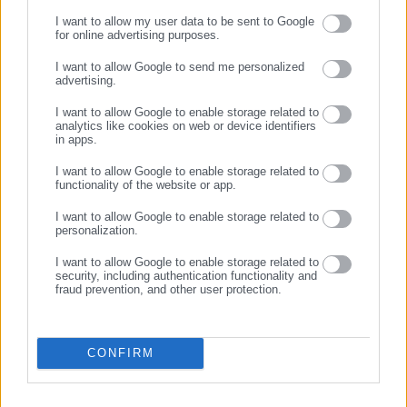
στην Κύπρο
δημόσιο αγαθό, μη
I want to allow my user data to be sent to Google
εμπορεύσιμο
for online advertising purposes.
ΣΥΝΕΧΙΣΤΕ ΣΤΟ WEBSITE
I want to allow Google to send me personalized
advertising.
ΕΓΓΡΑΦΗ
I want to allow Google to enable storage related to
analytics like cookies on web or device identifiers
in apps.
I want to allow Google to enable storage related to
28.02.2013 | 23:37
28.02.2013 | 13:00
functionality of the website or app.
«Ξεκόλλησε» η πρόεδρος
Τα… κόκαλα της προέδρου
I want to allow Google to enable storage related to
personalization.
I want to allow Google to enable storage related to
security, including authentication functionality and
fraud prevention, and other user protection.
11.01.2013 | 06:35
CONFIRM
Δ. Μεσσήνης: Οι νέοι
αντιδήμαρχοι και ο νέος
πρόεδρος της ΔΕΥΑ