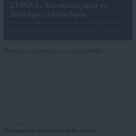
ΣΥΡΙΖΑ: Απευθείας από το
Συνέδριο ο πρόεδρος
Υπερψηφίστηκε από το Συνέδριο η πρόταση σχετικά με
την εκλογή του προέδρου του ΣΥΡΙΖΑ από το Συνέδριο.
Η άλλη πρόταση ήταν ο πρόεδρος να εκλέγεται από την
Κεντρική Πολιτική Επιτροπή.
08.05.2013 | 21:09
Τσίπρας για πρόεδρος της Κομισιόν;