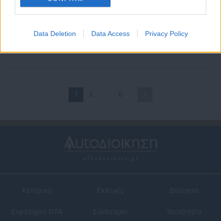
16.03.2023 | 08:50
08.03.2023 | 15:17
Απεργία σε όλη τη χώρα: Πού
Απεργία: «Πλημμύρισαν» οι
Data Deletion
Data Access
Privacy Policy
θα γίνουν σήμερα
δρόμοι της Αθήνας για το
συγκεντρώσεις και πορείες
έγκλημα των Τεμπών
1
2
…
6
Κεντρική
Εκλογές
Διαύγεια
Ευρετήριο ΟΤΑ
Σύνδεσμοι
Ταυτότητα