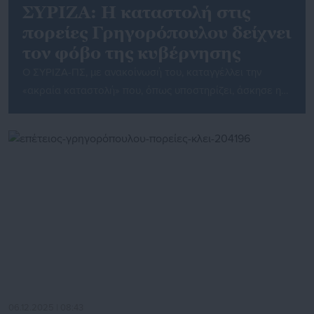
ΣΥΡΙΖΑ: Η καταστολή στις
πορείες Γρηγορόπουλου δείχνει
τον φόβο της κυβέρνησης
Ο ΣΥΡΙΖΑ-ΠΣ, με ανακοίνωσή του, καταγγέλλει την
«ακραία καταστολή» που, όπως υποστηρίζει, άσκησε η
Αστυνομία στις συγκεντρώσεις μνήμης για τον
Αλέξανδρο Γρηγορόπουλο, τονίζοντας ότι η στάση της
κυβέρνησης αποκαλύπτει φόβο απέναντι στη νέα γενιά
που διεκδικεί ένα καλύτερο μέλλον. Σύμφωνα με το
κόμμα, στόχος των αρχών ήταν η διάλυση των πορειών
και η πρόκληση έντασης, […]
06.12.2025 | 08:43