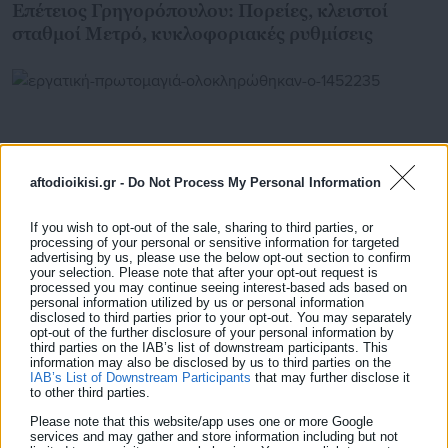
Επέτειος Γρηγορόπουλου: Πορείες, κλειστοί
σταθμοί Μετρό, κυκλοφοριακές ρυθμίσεις
aftodioikisi.gr -
Do Not Process My Personal Information
If you wish to opt-out of the sale, sharing to third parties, or
processing of your personal or sensitive information for targeted
advertising by us, please use the below opt-out section to confirm
your selection. Please note that after your opt-out request is
processed you may continue seeing interest-based ads based on
personal information utilized by us or personal information
disclosed to third parties prior to your opt-out. You may separately
01.05.2025 | 15:40
opt-out of the further disclosure of your personal information by
Εργατική Πρωτομαγιά: Ολοκληρώθηκαν οι
third parties on the IAB’s list of downstream participants. This
πορείες
information may also be disclosed by us to third parties on the
IAB’s List of Downstream Participants
that may further disclose it
to other third parties.
Please note that this website/app uses one or more Google
services and may gather and store information including but not
Τελευταία νέα
Δημοφιλή