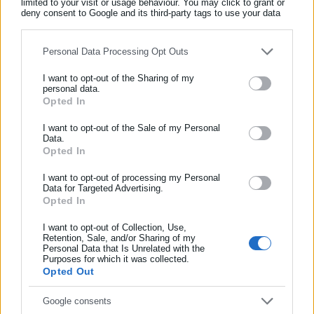
limited to your visit or usage behaviour. You may click to grant or
Όλα τα νέα
deny consent to Google and its third-party tags to use your data
for below specified purposes in below Google consent section.
Personal Data Processing Opt Outs
Περισσότερα άρθρα
I want to opt-out of the Sharing of my
personal data.
Opted In
ΕΓΓΡΑΦΗ NEWSLETTER
Ενημερωθείτε πρώτοι για ειδήσεις και θέματα από το χώρο της
I want to opt-out of the Sale of my Personal
Data.
Αυτοδιοίκησης, της δημόσιας διοίκησης, της εργασίας, της
Opted In
ασφάλισης αλλά και γενικότερης επικαιρότητας από την Ελλάδα
και όλο τον κόσμο!
I want to opt-out of processing my Personal
Data for Targeted Advertising.
Opted In
Συμπλήρωσε όνομα
28.02.2025 | 14:49
06.12.2024 | 13:26
Τα μηνύματα για τα Τέμπη-
Αθήνα: Σε εξέλιξη πορείες
Ιστορικές κινητοποιήσεις &
μνήμης του Αλ.
I want to opt-out of Collection, Use,
Retention, Sale, and/or Sharing of my
συγκλονιστικές φωτογραφίες
Γρηγορόπουλου (φωτο)
Personal Data that Is Unrelated with the
Συμπλήρωσε επώνυμο
Purposes for which it was collected.
Opted Out
Συμπλήρωσε email
Google consents