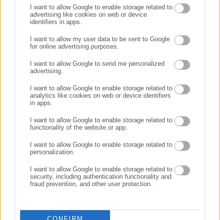
I want to allow Google to enable storage related to
advertising like cookies on web or device
identifiers in apps.
20.02.2024 | 22:56
05.12.2023 | 08:55
Αποκαταστάθηκε η
Οι αυριανές συγκεντρώσεις
I want to allow my user data to be sent to Google
κυκλοφορία σε Βασιλίσσης
για την δολοφονία
for online advertising purposes.
ΣΥΝΕΧΙΣΤΕ ΣΤΟ WEBSITE
Σοφίας και Πανεπιστημίου
Γρηγορόπουλου
I want to allow Google to send me personalized
advertising.
ΕΓΓΡΑΦΗ
I want to allow Google to enable storage related to
analytics like cookies on web or device identifiers
in apps.
I want to allow Google to enable storage related to
functionality of the website or app.
16.09.2023 | 19:56
20.03.2023 | 19:26
Σε εξέλιξη τρεις πορείες –
Πανελλαδική αποχή –
I want to allow Google to enable storage related to
Κλειστοί οι δρόμοι γύρω από
απεργία των Κοινωνικών
personalization.
τη ΔΕΘ
Λειτουργών την Τρίτη 21
I want to allow Google to enable storage related to
Μαρτίου
security, including authentication functionality and
fraud prevention, and other user protection.
CONFIRM