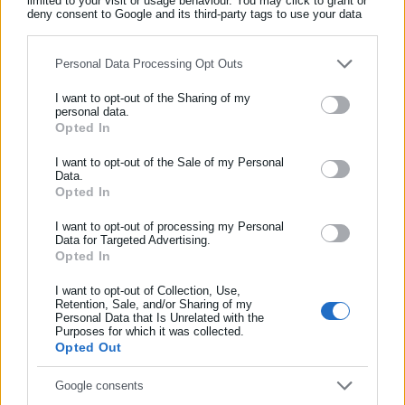
limited to your visit or usage behaviour. You may click to grant or
Όλα τα νέα
deny consent to Google and its third-party tags to use your data
for below specified purposes in below Google consent section.
Personal Data Processing Opt Outs
Περισσότερα άρθρα
I want to opt-out of the Sharing of my
personal data.
Opted In
ΕΓΓΡΑΦΗ NEWSLETTER
Ενημερωθείτε πρώτοι για ειδήσεις και θέματα από το χώρο της
I want to opt-out of the Sale of my Personal
Data.
Αυτοδιοίκησης, της δημόσιας διοίκησης, της εργασίας, της
Opted In
ασφάλισης αλλά και γενικότερης επικαιρότητας από την Ελλάδα
και όλο τον κόσμο!
I want to opt-out of processing my Personal
Data for Targeted Advertising.
22.10.2025 | 21:57
Opted In
19.10.2025 | 11:32
Συμπλήρωσε όνομα
Επίδομα θέρμανσης: Από 100
Φθηνότερα από πέρυσι
έως 1.200 ευρώ για τους
πετρέλαιο θέρμανσης και
I want to opt-out of Collection, Use,
δικαιούχους – Πότε ανοίγει η
Retention, Sale, and/or Sharing of my
βενζίνη
Personal Data that Is Unrelated with the
Συμπλήρωσε επώνυμο
εφαρμογή
Purposes for which it was collected.
Opted Out
Συμπλήρωσε email
Google consents