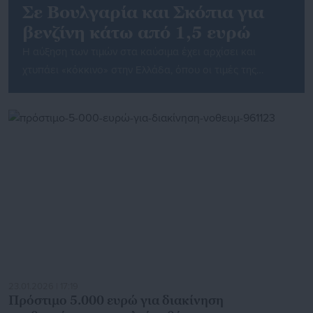
Σε Βουλγαρία και Σκόπια για
βενζίνη κάτω από 1,5 ευρώ
Η αύξηση των τιμών στα καύσιμα έχει αρχίσει και
χτυπάει «κόκκινο» στην Ελλάδα, όπου οι τιμές της
αμόλυβδης αγγίζουν πλέον τα δύο ευρώ το λίτρο.
Αρκετοί είναι οι οδηγοί από τη Βόρεια Ελλάδα και
κυρίως από τους νομούς Κιλκίς και Σερρών που
αναζητούν καλύτερες τιμές εκτός συνόρων και
συγκεκριμένα σε Βόρεια Μακεδονία και Βουλγαρία. Από
[…]
23.01.2026 | 17:19
Πρόστιμο 5.000 ευρώ για διακίνηση