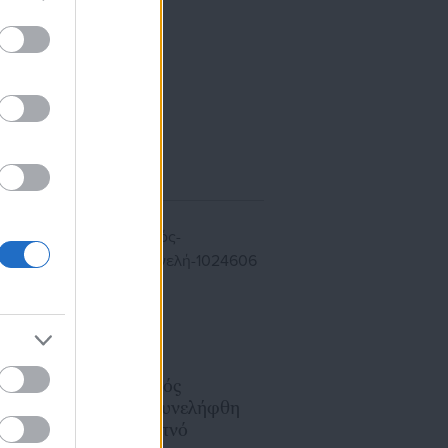
ίκησης,
ης
24.05.2022 | 15:17
Στυλίδα: Γνωστός
τραγουδιστής συνελήφθη
για λαθραίο καπνό