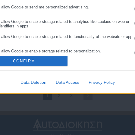
o allow Google to send me personalized advertising.
o allow Google to enable storage related to analytics like cookies on web or
entifiers in apps.
o allow Google to enable storage related to functionality of the website or app.
.09.2020 | 23:15
29.06.2020 | 22:56
o allow Google to enable storage related to personalization.
ύπρος: Παράνομη η νέα
Άκυρη απόλυση εγκύου
ουρκική NAVTEX
συνεργάτη βουλευτή: Το
CONFIRM
o allow Google to enable storage related to security, including authentication
ιστορικό & οι αποδείξεις
ality and fraud prevention, and other user protection.
Data Deletion
Data Access
Privacy Policy
1
2
3