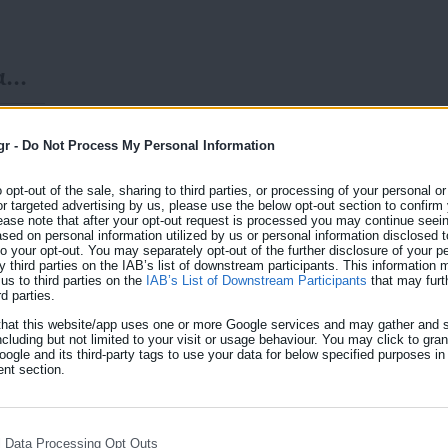
α
gr -
Do Not Process My Personal Information
o opt-out of the sale, sharing to third parties, or processing of your personal or
01.08.2025 | 13:44
or targeted advertising by us, please use the below opt-out section to confirm
Σιντική: Μαίνεται η “μ
ease note that after your opt-out request is processed you may continue seein
ed on personal information utilized by us or personal information disclosed to
Δήμου για τα πανηγύρια
 to your opt-out. You may separately opt-out of the further disclosure of your p
y third parties on the IAB’s list of downstream participants. This information
us to third parties on the
IAB’s List of Downstream Participants
that may furt
Με ένα νέο δελτίο τύπου το Πανελλήνιοι Σωματείο 
rd parties.
βάλει κατά του Δήμου Σιντικής με αφορμή τα πανηγύ
that this website/app uses one or more Google services and may gather and s
μος
επικρατεί σε αυτά σε αντίθεση με τις επιχειρήσεις ε
ncluding but not limited to your visit or usage behaviour. You may click to gra
ogle and its third-party tags to use your data for below specified purposes in
φέρουν Αναλυτικά το δελτίο τύπου: Χρόνια τώρα, οι
nt section.
πληρώνουν τέλη, φόρους και πρόστιμα,ενώ […]
l Data Processing Opt Outs