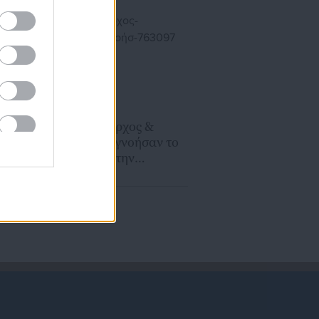
12.04.2020 | 19:56
Κέρκυρα: Δήμαρχος &
Πρόεδρος ΔΣ αγνοήσαν το
νόμο & πήγαν στην
εκκλησία (φωτο
-ΑΠΟΚΛΕΙΣΤΙΚΟ)