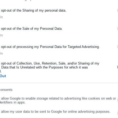
ΡΑΦΗ NEWSLETTER
o opt-out of the Sharing of my personal data.
In
ωθείτε πρώτοι για ειδήσεις και θέματα από το χώρο της Αυτοδιο
μόσιας διοίκησης, της εργασίας, της ασφάλισης αλλά και γενικότερ
o opt-out of the Sale of my Personal Data.
ρότητας από την Ελλάδα και όλο τον κόσμο!
In
ήρωσε όνομα
o opt-out of processing my Personal Data for Targeted Advertising.
In
ήρωσε επώνυμο
o opt-out of Collection, Use, Retention, Sale, and/or Sharing of my
 Data that Is Unrelated with the Purposes for which it was
d.
Out
ρωσε email
consents
.03.2023 | 23:45
03.10.2022 | 09:15
o allow Google to enable storage related to advertising like cookies on web or
ττική: Πού δρουν οι νονοί
Γεωργιάδης για σούπερ
entifiers in apps.
ης νύχτας, ποιες οι
μάρκετ: Παράνομο αν το
o allow my user data to be sent to Google for online advertising purposes.
ταρίφες» τους
κάνουν αυτό
ΣΥΝΕΧΙΣΤΕ ΣΤΟ WEBSITE
ΕΓΓΡΑΦΗ