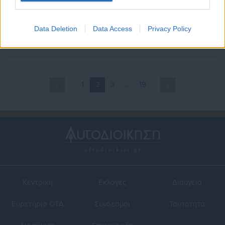
26.11.2025 | 13:10
24.11.2025 | 09:32
Πρόστιμα ΚΟΚ: Άλλαξε και
Αυτόν θα στηρίξει ο
επισήμως η διάταξη –
Παπαστεργίου για δήμαρχο
Data Deletion
Data Access
Privacy Policy
Επιβεβαίωση του
στα Τρίκαλα
Aftodioikisi.gr
1
2
3
…
19
Κεντρική
Εκλογές
Διαύγεια
Ευρετήριο ΟΤΑ
Σύνδεσμοι
Ταυτότητα