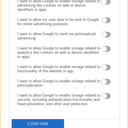
I want to allow Google to enable storage related to
advertising like cookies on web or device
identifiers in apps.
30.01.2026 | 13:40
28.01.2026 | 07:30
“Βιολάντα”: Παραβιάσεις και
Μετά τον Παπαστεργίου,
I want to allow my user data to be sent to Google
ελλείψεις από το 2020 είχε
υπουργός και ο
for online advertising purposes.
κατέγραψε η Περιφέρεια
Χατζημάρκος;
ΣΥΝΕΧΙΣΤΕ ΣΤΟ WEBSITE
I want to allow Google to send me personalized
advertising.
ΕΓΓΡΑΦΗ
I want to allow Google to enable storage related to
analytics like cookies on web or device identifiers
in apps.
I want to allow Google to enable storage related to
functionality of the website or app.
21.12.2025 | 11:59
28.11.2025 | 07:15
«Τρικυμία» στο gov.gr: Ζητάς
Εκλογές ΝΔ: Μετά τα γέλια,
I want to allow Google to enable storage related to
οικογενειακή κατάσταση,
κλαίει ο Αυτιάς, κλαίει κι ο
personalization.
σου βγάζει ποινικό μητρώο
Παπαστεργίου
(φωτο)
I want to allow Google to enable storage related to
security, including authentication functionality and
fraud prevention, and other user protection.
CONFIRM