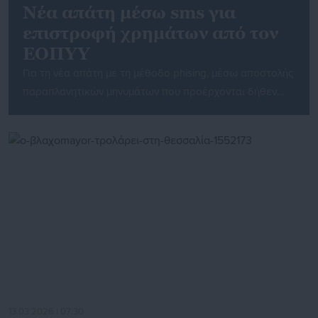
Νέα απάτη μέσω sms για
επιστροφή χρημάτων από τον
ΕΟΠΥΥ
Για τη νέα απάτη με τη μέθοδο phising, μέσω αποστολής
παραπλανητικών μηνυμάτων που προέρχονται δήθεν
από τον ΕΟΠΥΥ, προειδοποιεί ο Δημήτρης
Παπαστεργίου, μιλώντας σήμερα στο Mega. Οι
απατεώνες στέλνουν μηνύματα που υποστηρίζουν ότι οι
χρήστες έχουν δικαίωμα σε επιστροφή, ζητώντας
προσωπικά στοιχεία για να ολοκληρώσουν τη
διαδικασία. Ο υπουργός καλεί τους πολίτες να είναι
ιδιαίτερα […]
13.03.2026 | 07:30