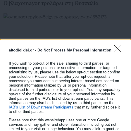
Ο βλαχοmayor τρολάρει στη Θεσσαλία
aftodioikisi.gr -
Do Not Process My Personal Information
If you wish to opt-out of the sale, sharing to third parties, or
processing of your personal or sensitive information for targeted
advertising by us, please use the below opt-out section to confirm
your selection. Please note that after your opt-out request is
processed you may continue seeing interest-based ads based on
personal information utilized by us or personal information
05.03.2026 | 07:11
disclosed to third parties prior to your opt-out. You may separately
Ο Παπαστεργίου δείχνει Κουρέτα για τη
opt-out of the further disclosure of your personal information by
third parties on the IAB’s list of downstream participants. This
«Βιολάντα» αλλά…
information may also be disclosed by us to third parties on the
IAB’s List of Downstream Participants
that may further disclose it
to other third parties.
Please note that this website/app uses one or more Google
Τελευταία νέα
Δημοφιλή
services and may gather and store information including but not
limited to your visit or usage behaviour. You may click to grant or
Όλα τα νέα