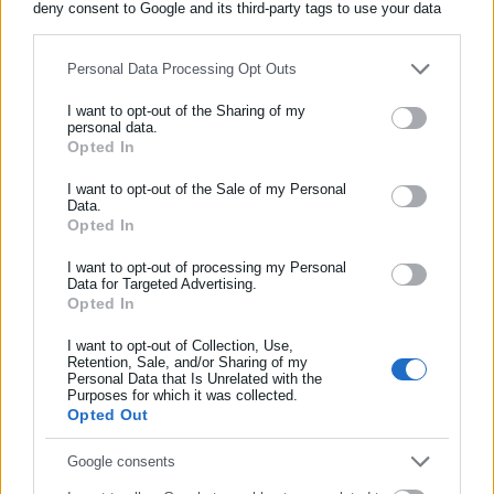
deny consent to Google and its third-party tags to use your data
for below specified purposes in below Google consent section.
Personal Data Processing Opt Outs
Περισσότερα άρθρα
I want to opt-out of the Sharing of my
personal data.
Opted In
ΕΓΓΡΑΦΗ NEWSLETTER
Ενημερωθείτε πρώτοι για ειδήσεις και θέματα από το χώρο της
I want to opt-out of the Sale of my Personal
Data.
Αυτοδιοίκησης, της δημόσιας διοίκησης, της εργασίας, της
Opted In
ασφάλισης αλλά και γενικότερης επικαιρότητας από την Ελλάδα
και όλο τον κόσμο!
I want to opt-out of processing my Personal
Data for Targeted Advertising.
19.02.2026 | 19:26
30.01.2026 | 20:20
Opted In
Συμπλήρωσε όνομα
Ιδιοκτήτης «Βιολάντα»:
Το «ψέμα» Παπαστεργίου
Επιρρίπτει ευθύνες στον
για τις υπογραφές του στη
I want to opt-out of Collection, Use,
Παπαστεργίου -Τι απαντά ο
Βιολάντα (έγγραφο)
Retention, Sale, and/or Sharing of my
υπουργός
Personal Data that Is Unrelated with the
Συμπλήρωσε επώνυμο
Purposes for which it was collected.
Opted Out
Συμπλήρωσε email
Google consents