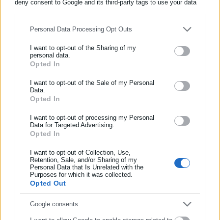
deny consent to Google and its third-party tags to use your data
for below specified purposes in below Google consent section.
Personal Data Processing Opt Outs
Περισσότερα άρθρα
I want to opt-out of the Sharing of my
personal data.
Opted In
ΕΓΓΡΑΦΗ NEWSLETTER
Ενημερωθείτε πρώτοι για ειδήσεις και θέματα από το χώρο της
I want to opt-out of the Sale of my Personal
Data.
Αυτοδιοίκησης, της δημόσιας διοίκησης, της εργασίας, της
Opted In
ασφάλισης αλλά και γενικότερης επικαιρότητας από την Ελλάδα
και όλο τον κόσμο!
I want to opt-out of processing my Personal
Data for Targeted Advertising.
12.05.2026 | 13:26
08.05.2026 | 09:28
Opted In
Συμπλήρωσε όνομα
Προσλήψεις 167 οδηγών
Προσλήψεις 122 ατόμων
στην ΟΣΥ – Ξεκίνησαν οι
στην ΟΣΥ
I want to opt-out of Collection, Use,
αιτήσεις
Retention, Sale, and/or Sharing of my
Personal Data that Is Unrelated with the
Συμπλήρωσε επώνυμο
Purposes for which it was collected.
Opted Out
Συμπλήρωσε email
Google consents