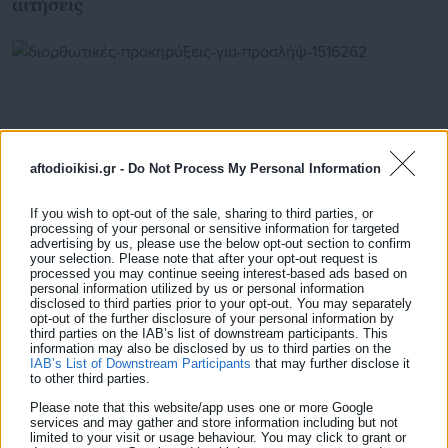
αιτήσεις
aftodioikisi.gr -
Do Not Process My Personal Information
If you wish to opt-out of the sale, sharing to third parties, or
processing of your personal or sensitive information for targeted
advertising by us, please use the below opt-out section to confirm
your selection. Please note that after your opt-out request is
processed you may continue seeing interest-based ads based on
personal information utilized by us or personal information
28.05.2026 | 09:00
disclosed to third parties prior to your opt-out. You may separately
Διορθωτικές προκηρύξεις για προσλήψεις στον
opt-out of the further disclosure of your personal information by
ΟΣΥ – «Ξέχασαν» το ΑΣΕΠ
third parties on the IAB’s list of downstream participants. This
information may also be disclosed by us to third parties on the
IAB’s List of Downstream Participants
that may further disclose it
to other third parties.
Please note that this website/app uses one or more Google
Τελευταία νέα
Δημοφιλή
services and may gather and store information including but not
Όλα τα νέα
limited to your visit or usage behaviour. You may click to grant or