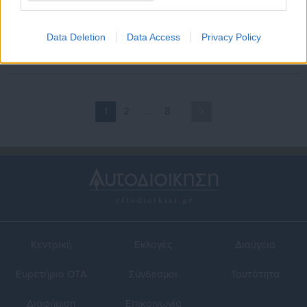
16.03.2026 | 12:45
10.03.2026 | 23:37
ΟΣΥ: Άνοιξαν σήμερα
ΟΣΥ: Ανοίγουν 500 θέσεις
αιτήσεις για 500 θέσεις
εργασίας για οδηγούς
Data Deletion
Data Access
Privacy Policy
οδηγών λεωφορείων
λεωφορείων
1
2
…
8
Κεντρική
Εκλογές
Διαύγεια
Ευρετήριο ΟΤΑ
Σύνδεσμοι
Ταυτότητα
Διαφήμιση
Επικοινωνία