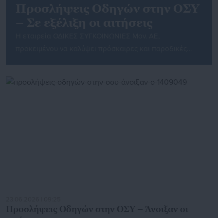
Προσλήψεις Οδηγών στην ΟΣΥ
– Σε εξέλιξη οι αιτήσεις
Η εταιρεία ΟΔΙΚΕΣ ΣΥΓΚΟΙΝΩΝΙΕΣ Μον. ΑΕ,
προκειμένου να καλύψει πρόσκαιρες και παροδικές
ανάγκες, αναγγέλλει την εκκίνηση διαδικασίας για την
πρόσληψη προσωπικού, ειδικότητας Οδηγών
Λεωφορείων, με σύμβαση εργασίας ορισμένου χρόνου,
στην Γενική Διεύθυνση Παραγωγής. Η διάρκεια της
απασχόλησης του συγκεκριμένου προσωπικού είναι 8
μήνες. Σημειώνεται ότι με το πέρας του άνω χρονικού
διαστήματος απασχόλησης, οι συμβάσεις αυτές λύονται
[…]
23.06.2026 | 09:25
Προσλήψεις Οδηγών στην ΟΣΥ – Άνοιξαν οι