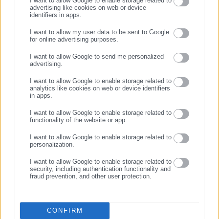
I want to allow Google to enable storage related to
advertising like cookies on web or device
07.05.2026 | 14:39
07.05.2026 | 12:35
identifiers in apps.
Προσλήψεις 167 οδηγών
Προσλήψεις 100 ελεγκτών
στην ΟΣΥ
κομίστρου στην ΟΣΥ – Κάντε
I want to allow my user data to be sent to Google
for online advertising purposes.
αίτηση
ΣΥΝΕΧΙΣΤΕ ΣΤΟ WEBSITE
I want to allow Google to send me personalized
advertising.
ΕΓΓΡΑΦΗ
I want to allow Google to enable storage related to
analytics like cookies on web or device identifiers
in apps.
I want to allow Google to enable storage related to
07.05.2026 | 00:30
20.04.2026 | 19:15
functionality of the website or app.
Κυρανάκης για οδηγούς
Κυρανάκης: Δωρεάν
αστικών λεωφορείων:
μετακινήσεις για ΑμεΑ με 10
I want to allow Google to enable storage related to
personalization.
Δηλώνουν ασθένεια &
ειδικά διαμορφωμένα
εργάζονται σε ιδιώτες
οχήματα της ΟΣΥ
I want to allow Google to enable storage related to
security, including authentication functionality and
fraud prevention, and other user protection.
CONFIRM