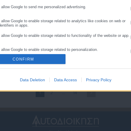
κλιματική αλλαγή
o allow Google to send me personalized advertising.
o allow Google to enable storage related to analytics like cookies on web or
entifiers in apps.
o allow Google to enable storage related to functionality of the website or app.
.01.2026 | 17:10
05.12.2025 | 18:03
o allow Google to enable storage related to personalization.
ορβηγία: «Γενναία»
Αποκτά κι ‘άλλα υποβρύχι
ικονομική στήριξη προς
η Νορβηγία – Αυξάνει τη
CONFIRM
o allow Google to enable storage related to security, including authentication
ην Ουκρανία
παρακολούθηση προς τη
ality and fraud prevention, and other user protection.
Ρωσία
Data Deletion
Data Access
Privacy Policy
1
2
…
14