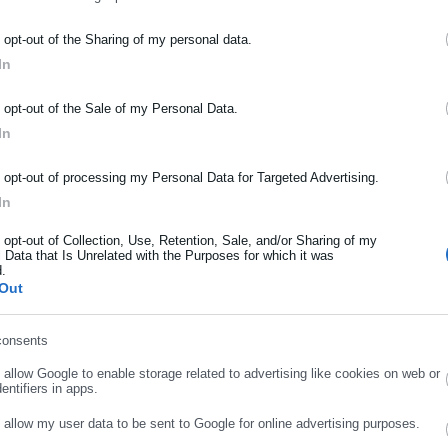
ΡΑΦΗ NEWSLETTER
o opt-out of the Sharing of my personal data.
In
ωθείτε πρώτοι για ειδήσεις και θέματα από το χώρο της Αυτοδιο
μόσιας διοίκησης, της εργασίας, της ασφάλισης αλλά και γενικότερ
o opt-out of the Sale of my Personal Data.
ρότητας από την Ελλάδα και όλο τον κόσμο!
In
ήρωσε όνομα
o opt-out of processing my Personal Data for Targeted Advertising.
In
ήρωσε επώνυμο
o opt-out of Collection, Use, Retention, Sale, and/or Sharing of my
 Data that Is Unrelated with the Purposes for which it was
d.
Out
ρωσε email
consents
.02.2026 | 08:10
08.02.2026 | 02:01
o allow Google to enable storage related to advertising like cookies on web or
πόθεση Έπστιν:
Νορβηγία: Βελτιωμένη
entifiers in apps.
αραιτήθηκε η πρέσβης της
υγεία για τις πολικές
o allow my user data to be sent to Google for online advertising purposes.
ορβηγίας στην Ιορδανία
αρκούδες παρά την
ΣΥΝΕΧΙΣΤΕ ΣΤΟ WEBSITE
ΕΓΓΡΑΦΗ