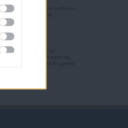
και Κίνας
08.11.2025 | 04:00
α
Η Νορβηγία ήρε το
εμπάργκο όπλων κατά της
Κύπρου μετά από 65 χρόνια