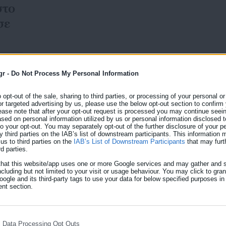
στο
σε
gr -
Do Not Process My Personal Information
o opt-out of the sale, sharing to third parties, or processing of your personal or
13.07.2026 | 12:25
or targeted advertising by us, please use the below opt-out section to confirm
Viral έγινε η αχάμπαρη 
ease note that after your opt-out request is processed you may continue seein
ed on personal information utilized by us or personal information disclosed to
στο Αγγλία-Νορβηγία – Δε
 to your opt-out. You may separately opt-out of the further disclosure of your p
y third parties on the IAB’s list of downstream participants. This information
us to third parties on the
IAB’s List of Downstream Participants
that may furt
Τα φώτα της δημοσιότητας συγκέντρωσε πάνω της η
rd parties.
πρώην αρχηγού της εθνικής ομάδας Ντέιβιντ Μπέκα
that this website/app uses one or more Google services and may gather and s
 και
γήπεδο, στον αγώνα πρόκρισης στα ημιτελικά του Πα
ncluding but not limited to your visit or usage behaviour. You may click to gra
ogle and its third-party tags to use your data for below specified purposes in
λόγω
σύζυγός της και τρία από τα παιδιά τους. Μπόρει τα
nt section.
απόδοση της ομάδας της […]
l Data Processing Opt Outs