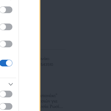
ίκησης,
ης
06.02.2026 | 16:32
Νορβηγία: “Καμπανάκι”
μυστικών υπηρεσιών για
αυξημένη παρουσία Ρωσίας