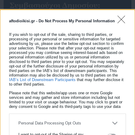
Συμβασιούχοι Δημοσίου:
Ανατροπή στη νομολογία των
δικαστηρίων από το Εφετείο
aftodioikisi.gr -
Do Not Process My Personal Information
της Αθήνας
Συμβασιούχοι Δημοσίου: Ανατροπή στη νομολογία! «…
If you wish to opt-out of the sale, sharing to third parties, or
μέχρι η Ελλάδα να λάβει επαρκή μέτρα, δηλαδή νέο
processing of your personal or sensitive information for targeted
advertising by us, please use the below opt-out section to confirm
νόμο, που να αποτρέπουν την κατάχρηση εις βάρος των
your selection. Please note that after your opt-out request is
processed you may continue seeing interest-based ads based on
συμβασιούχων και να τιμωρούν τον εργοδότη και όχι
personal information utilized by us or personal information
disclosed to third parties prior to your opt-out. You may separately
τον εργαζόμενο, τα δικαστήρια οφείλουν να
opt-out of the further disclosure of your personal information by
προστατεύουν τους εργαζομένους που διαπιστώνεται
third parties on the IAB’s list of downstream participants. This
information may also be disclosed by us to third parties on the
ότι καλύπτουν πάγιες και διαρκείς ανάγκες.
IAB’s List of Downstream Participants
that may further disclose it
to other third parties.
Αποτελεσματικό μέτρο προστασίας αποτελεί ο
Please note that this website/app uses one or more Google
αναχαρακτηρισμός της […]
services and may gather and store information including but not
limited to your visit or usage behaviour. You may click to grant or
deny consent to Google and its third-party tags to use your data
for below specified purposes in below Google consent section.
ΕΓΓΡΑΦΗ NEWSLETTER
Personal Data Processing Opt Outs
Ενημερωθείτε πρώτοι για ειδήσεις και θέματα από το χώρο της
Αυτοδιοίκησης, της δημόσιας διοίκησης, της εργασίας, της
12.11.2016 | 12:48
I want to opt-out of the Sharing of my