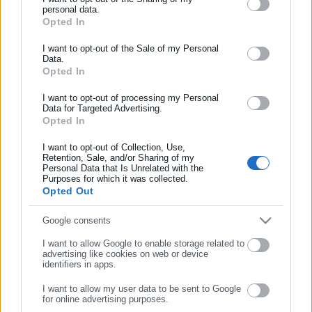
Δικαστικός «κόφτης» στο νόμο Κατσέλη – Ποιοι
ασφάλισης αλλά και γενικότερης επικαιρότητας από την Ελλάδα
personal data.
μπαίνουν στο «μικροσκόπιο»
Opted In
και όλο τον κόσμο!
I want to opt-out of the Sale of my Personal
Συμπλήρωσε όνομα
Data.
Opted In
Τελευταία νέα
Δημοφιλή
Όλα τα νέα
I want to opt-out of processing my Personal
Συμπλήρωσε επώνυμο
Data for Targeted Advertising.
Opted In
I want to opt-out of Collection, Use,
Συμπλήρωσε email
Retention, Sale, and/or Sharing of my
Personal Data that Is Unrelated with the
Purposes for which it was collected.
Opted Out
Google consents
ΣΥΝΕΧΙΣΤΕ ΣΤΟ WEBSITE
I want to allow Google to enable storage related to
advertising like cookies on web or device
identifiers in apps.
ΕΓΓΡΑΦΗ
Κεντρική
Εκλογές
Διαύγεια
I want to allow my user data to be sent to Google
for online advertising purposes.
Ευρετήριο ΟΤΑ
Σύνδεσμοι
Ταυτότητα