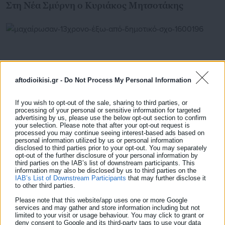
Στη Νέα Σμύρνη ο Κυριάκος Μητσοτάκης
aftodioikisi.gr -
Do Not Process My Personal Information
If you wish to opt-out of the sale, sharing to third parties, or
processing of your personal or sensitive information for targeted
advertising by us, please use the below opt-out section to confirm
your selection. Please note that after your opt-out request is
processed you may continue seeing interest-based ads based on
personal information utilized by us or personal information
disclosed to third parties prior to your opt-out. You may separately
16.06.2026 | 23:19
opt-out of the further disclosure of your personal information by
Μαχαίρωσαν 13χρονο έξω από Δημοτικό Σχολείο
third parties on the IAB’s list of downstream participants. This
information may also be disclosed by us to third parties on the
IAB’s List of Downstream Participants
that may further disclose it
to other third parties.
Τελευταία νέα
Δημοφιλή
Please note that this website/app uses one or more Google
services and may gather and store information including but not
Όλα τα νέα
limited to your visit or usage behaviour. You may click to grant or
deny consent to Google and its third-party tags to use your data