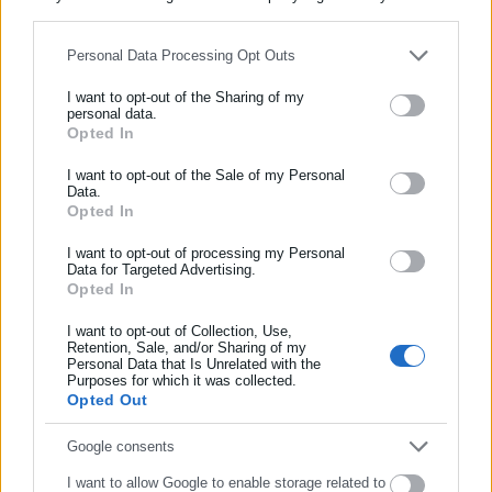
for below specified purposes in below Google consent section.
Personal Data Processing Opt Outs
Περισσότερα άρθρα
I want to opt-out of the Sharing of my
personal data.
Opted In
ΕΓΓΡΑΦΗ NEWSLETTER
Ενημερωθείτε πρώτοι για ειδήσεις και θέματα από το χώρο της
I want to opt-out of the Sale of my Personal
Data.
Αυτοδιοίκησης, της δημόσιας διοίκησης, της εργασίας, της
Opted In
ασφάλισης αλλά και γενικότερης επικαιρότητας από την Ελλάδα
και όλο τον κόσμο!
I want to opt-out of processing my Personal
28.05.2026 | 23:01
12.05.2026 | 23:50
Data for Targeted Advertising.
Νέα Σμύρνη: Εξαφανίστηκε
Νέα Σμύρνη: Εξαφάνιση
Opted In
Συμπλήρωσε όνομα
17χρονη από χώρο
16χρονης από χώρο παιδικής
φιλοξενίας
προστασίας
I want to opt-out of Collection, Use,
Retention, Sale, and/or Sharing of my
Personal Data that Is Unrelated with the
Συμπλήρωσε επώνυμο
Purposes for which it was collected.
Opted Out
Συμπλήρωσε email
Google consents
I want to allow Google to enable storage related to