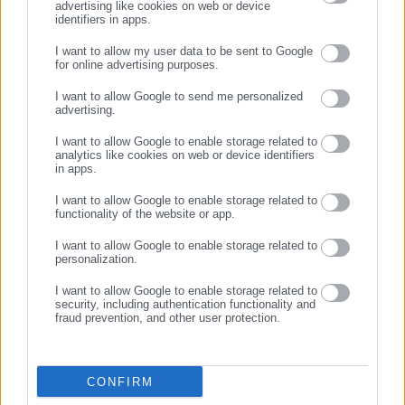
advertising like cookies on web or device
12.05.2026 | 22:16
01.04.2026 | 22:11
identifiers in apps.
Νέα Σμύρνη: Αλλαγές στο
Νέα Σμύρνη: Έπεσε μεγάλος
πρόγραμμα των
κορμός σε πεζοδρόμιο εν
I want to allow my user data to be sent to Google
Βρεφονηπιακών Σταθμών
μέσω «Erminio»
for online advertising purposes.
λόγω απεργίας
ΣΥΝΕΧΙΣΤΕ ΣΤΟ WEBSITE
I want to allow Google to send me personalized
advertising.
ΕΓΓΡΑΦΗ
I want to allow Google to enable storage related to
analytics like cookies on web or device identifiers
in apps.
I want to allow Google to enable storage related to
13.03.2026 | 22:45
06.03.2026 | 22:31
functionality of the website or app.
Αντιδήμαρχος μηνύει
Κεντροαριστερός Δήμαρχος
εργολάβο για αυθαίρετη κοπή
υπέρ Χαρδαλιά (εικόνα)
I want to allow Google to enable storage related to
δέντρων
personalization.
I want to allow Google to enable storage related to
security, including authentication functionality and
fraud prevention, and other user protection.
CONFIRM
04.03.2026 | 17:35
12.02.2026 | 10:54