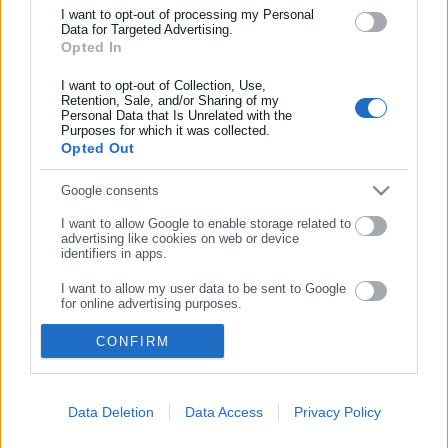
I want to opt-out of processing my Personal
Data for Targeted Advertising.
Συμπλήρωσε email
Κεντρική
Εκλογές
Διαύγεια
Opted In
Ευρετήριο ΟΤΑ
Σύνδεσμοι
Ταυτότητα
I want to opt-out of Collection, Use,
Retention, Sale, and/or Sharing of my
Personal Data that Is Unrelated with the
Διαφήμιση
Επικοινωνία
Purposes for which it was collected.
Opted Out
ΣΥΝΕΧΙΣΤΕ ΣΤΟ WEBSITE
Google consents
ΕΓΓΡΑΦΗ
ΣΤΟΙΧΕΙΑ ΕΠΙΚΟΙΝΩΝΙΑΣ
I want to allow Google to enable storage related to
Πανεπιστημίου 56, Αθήνα τ.κ. 106 78, ΜΗΤ: 232416
advertising like cookies on web or device
identifiers in apps.
Τηλ. 210 514 3137-8
Φαξ: 210 512 3020
I want to allow my user data to be sent to Google
for online advertising purposes.
email:
press@aftodioikisi.gr
I want to allow Google to send me personalized
CONFIRM
advertising.
ΠΟΛΙΤΙΚΗ ΑΠΟΡΡΗΤΟΥ
I want to allow Google to enable storage related to
Όροι Χρήσης
analytics like cookies on web or device identifiers
Data Deletion
Data Access
Privacy Policy
in apps.
Πολιτική Cookies
Δήλωση προστασίας προσωπικών δεδομένων