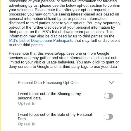
processing of your personal or sensitive information for targeted
Κινητά τηλέφωνα: Τι αλλάζει
advertising by us, please use the below opt-out section to confirm
your selection. Please note that after your opt-out request is
από αύριο 1η Ιουνίου
processed you may continue seeing interest-based ads based on
personal information utilized by us or personal information
Η εναλλαγή κινητών τηλεφώνων, γίνεται πιο εύκολη από
disclosed to third parties prior to your opt-out. You may separately
opt-out of the further disclosure of your personal information by
την !η Ιουνίου, καθώς η Ευρωπαϊκή Ένωση προχωρά σε
third parties on the IAB’s list of downstream participants. This
information may also be disclosed by us to third parties on the
απλοποίηση της διαδικασίας μεταφοράς δεδομένων
IAB’s List of Downstream Participants
that may further disclose it
μεταξύ συσκευών Apple και Android. ΔΙΑΒΑΣΤΕ
to other third parties.
ΕΠΙΣΗΣ: Aftodioikisi.gr: Έρευνα για Δήμους και
Please note that this website/app uses one or more Google
services and may gather and store information including but not
ΕΓΓΡΑΦΗ NEWSLETTER
Τελευταία νέα
Δημοφιλή
Περιφέρειες Νέος στόχος της Ευρωπαϊκής Ένωσης
limited to your visit or usage behaviour. You may click to grant or
Όλα τα νέα
deny consent to Google and its third-party tags to use your data
μετά τους καθολικούς φορτιστές για όλα τα
Ενημερωθείτε πρώτοι για ειδήσεις και θέματα από το χώρο της
for below specified purposes in below Google consent section.
smartphones, είναι να διευκολύνει τη μεταφορά
Αυτοδιοίκησης, της δημόσιας διοίκησης, της εργασίας, της
ασφάλισης αλλά και γενικότερης επικαιρότητας από την Ελλάδα
δεδομένων από το ένα τηλέφωνο στο άλλο, ανεξάρτητα
Personal Data Processing Opt Outs
και όλο τον κόσμο!
από το λειτουργικό […]
I want to opt-out of the Sharing of my
personal data.
Συμπλήρωσε όνομα
Opted In
I want to opt-out of the Sale of my Personal
Data.
Συμπλήρωσε επώνυμο
Opted In