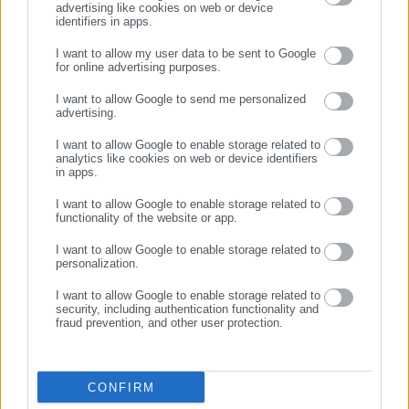
advertising like cookies on web or device
identifiers in apps.
28.06.2019 | 22:02
09.03.2018 | 13:41
Στοιχεία ΕΦΚΑ για μέσο
ΕΦΚΑ: Στα 1.161,72 ευρώ ο
I want to allow my user data to be sent to Google
μισθό και απασχόληση -Τι
μέσος μισθός ασφαλισμένων
for online advertising purposes.
ΣΥΝΕΧΙΣΤΕ ΣΤΟ WEBSITE
έχει αλλάξει
πλήρους απασχόλησης
I want to allow Google to send me personalized
advertising.
ΕΓΓΡΑΦΗ
I want to allow Google to enable storage related to
analytics like cookies on web or device identifiers
in apps.
I want to allow Google to enable storage related to
functionality of the website or app.
13.02.2018 | 14:54
27.11.2017 | 08:30
ΕΦΚΑ: Στα 389,65 ευρώ ο
Δεν θα πιστεύετε πόσο είναι
I want to allow Google to enable storage related to
μέσος μισθός μερικής
οι μέσοι μισθοί σε αυτές τις
personalization.
απασχόλησης
πόλεις (φωτο)
I want to allow Google to enable storage related to
security, including authentication functionality and
fraud prevention, and other user protection.
CONFIRM