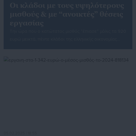
Οι κλάδοι με τους υψηλότερους
μισθούς & με “ανοικτές” θέσεις
εργασίας
Την ώρα που ο κατώτατος μισθός “έπιασε” μόλις τα 920
ευρώ μεικτά, πέντε κλάδοι της ελληνικής οικονομίας
“δίνουν” μέσο μηνιαίο μισθό πάνω από 2.000 ευρώ. Και
μάλιστα ανεξάρτητα από το εάν οι μισθοί
διαμορφώνονται με επιχειρησιακές ή με ατομικές
συμβάσεις εργασίας. Αναλυτικά , όπως αποτυπώνεται
από τα στοιχεία του συστήματος ΕΡΓΑΝΗ : Στα
Χρηματοοικονομικά ο […]
05.02.2025 | 18:55