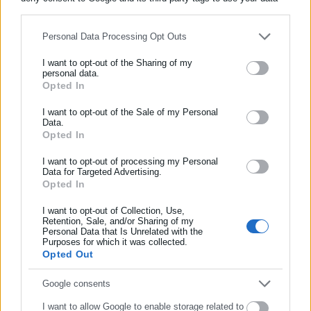
for below specified purposes in below Google consent section.
Personal Data Processing Opt Outs
Περισσότερα άρθρα
I want to opt-out of the Sharing of my
personal data.
Opted In
ΕΓΓΡΑΦΗ NEWSLETTER
Ενημερωθείτε πρώτοι για ειδήσεις και θέματα από το χώρο της
I want to opt-out of the Sale of my Personal
Data.
Αυτοδιοίκησης, της δημόσιας διοίκησης, της εργασίας, της
Opted In
ασφάλισης αλλά και γενικότερης επικαιρότητας από την Ελλάδα
και όλο τον κόσμο!
I want to opt-out of processing my Personal
Data for Targeted Advertising.
Opted In
Συμπλήρωσε όνομα
15.05.2023 | 22:10
31.12.2019 | 14:18
Μητσοτάκης από Ηράκλειο
Αυτός είναι ο μέσος μισθός
Κρήτης: Θα φτάσουμε τον
για πλήρη και μερική
I want to opt-out of Collection, Use,
Retention, Sale, and/or Sharing of my
μέσο μισθό στα 1500 ευρώ
απασχόληση
Personal Data that Is Unrelated with the
Συμπλήρωσε επώνυμο
Purposes for which it was collected.
Opted Out
Συμπλήρωσε email
Google consents
I want to allow Google to enable storage related to