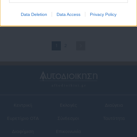
12.06.2017 | 16:23
03.04.2017 | 18:50
Αυτοί είναι οι μισθοί πλήρους
Στα 392 ευρώ ο μέσος μισθός
Data Deletion
Data Access
Privacy Policy
και μερικής απασχόλησης
με μερική απασχόληση
1
2
Κεντρική
Εκλογές
Διαύγεια
Ευρετήριο ΟΤΑ
Σύνδεσμοι
Ταυτότητα
Διαφήμιση
Επικοινωνία