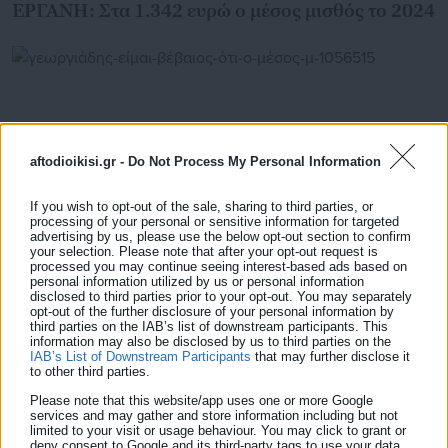
ΕΡΓΑΝΗ: Στα 1.342 ευρώ ο μέσος μισθός το 2024
aftodioikisi.gr -
Do Not Process My Personal Information
If you wish to opt-out of the sale, sharing to third parties, or
processing of your personal or sensitive information for targeted
advertising by us, please use the below opt-out section to confirm
your selection. Please note that after your opt-out request is
processed you may continue seeing interest-based ads based on
personal information utilized by us or personal information
disclosed to third parties prior to your opt-out. You may separately
01.10.2023 | 14:15
opt-out of the further disclosure of your personal information by
Γεωργιάδης: Είμαι βέβαιος ότι ο μέσος μισθός θα
third parties on the IAB’s list of downstream participants. This
φτάσει τα 1.500 ευρώ
information may also be disclosed by us to third parties on the
IAB’s List of Downstream Participants
that may further disclose it
to other third parties.
Please note that this website/app uses one or more Google
services and may gather and store information including but not
Τελευταία νέα
Δημοφιλή
limited to your visit or usage behaviour. You may click to grant or
Όλα τα νέα
deny consent to Google and its third-party tags to use your data