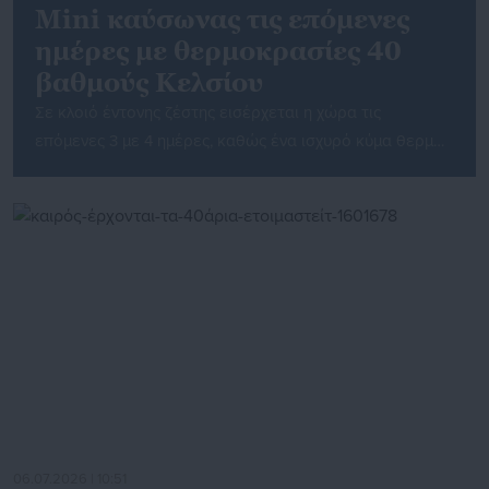
Mini καύσωνας τις επόμενες
ημέρες με θερμοκρασίες 40
βαθμούς Κελσίου
Σε κλοιό έντονης ζέστης εισέρχεται η χώρα τις
επόμενες 3 με 4 ημέρες, καθώς ένα ισχυρό κύμα θερμών
αερίων μαζών από την Αφρική αναμένεται να σαρώσει
τα ηπειρωτικά, εκτινάσσοντας τη θερμοκρασία σε
επίπεδα μίνι καύσωνα. Σύμφωνα με τα τελευταία
προγνωστικά στοιχεία, ο υδράργυρος θα πάρει την
ανηφόρα, αγγίζοντας τοπικά τους 39°C με 40°C στα
κεντρικά, […]
06.07.2026 | 10:51