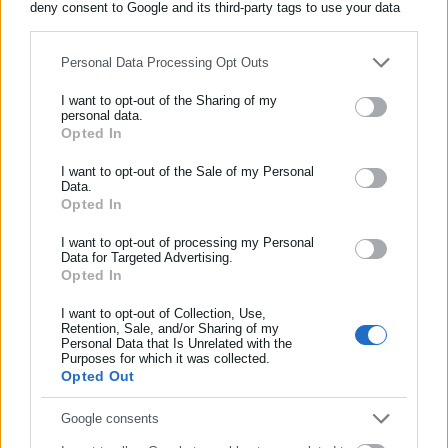
deny consent to Google and its third-party tags to use your data
for below specified purposes in below Google consent section.
Personal Data Processing Opt Outs
Περισσότερα άρθρα
I want to opt-out of the Sharing of my
personal data.
Opted In
ΕΓΓΡΑΦΗ NEWSLETTER
Ενημερωθείτε πρώτοι για ειδήσεις και θέματα από το χώρο της
I want to opt-out of the Sale of my Personal
Data.
Αυτοδιοίκησης, της δημόσιας διοίκησης, της εργασίας, της
Opted In
ασφάλισης αλλά και γενικότερης επικαιρότητας από την Ελλάδα
και όλο τον κόσμο!
I want to opt-out of processing my Personal
Data for Targeted Advertising.
11.06.2026 | 07:38
05.06.2026 | 11:54
Opted In
Συμπλήρωσε όνομα
Καιρός: Η Παρασκευή
Μαρουσάκης: Έρχονται
απαιτεί ιδιαίτερη προσοχή –
36αρια το Σαββατοκύριακο
I want to opt-out of Collection, Use,
Δείτε τι έρχεται
Retention, Sale, and/or Sharing of my
Personal Data that Is Unrelated with the
Συμπλήρωσε επώνυμο
Purposes for which it was collected.
Opted Out
Συμπλήρωσε email
Google consents