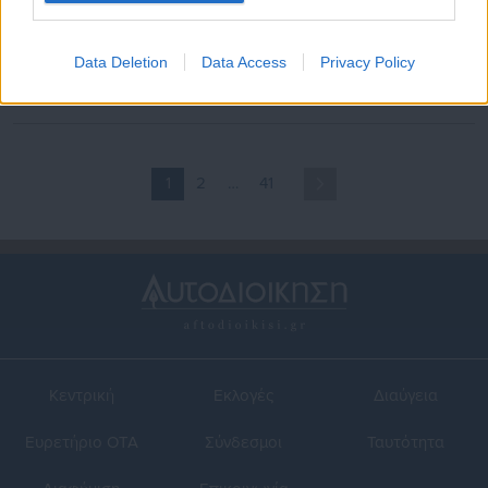
11.05.2026 | 11:30
29.04.2026 | 11:10
Μαρουσάκης: Αστάθεια και
Μαρουσάκης: Σε αυτές τις
πτώση θεροκρασίας μετά τα
περιοχές θα βρέχει την
Data Deletion
Data Access
Privacy Policy
30άρια
Πρωτομαγιά
1
2
…
41
Κεντρική
Εκλογές
Διαύγεια
Ευρετήριο ΟΤΑ
Σύνδεσμοι
Ταυτότητα