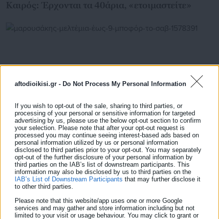
Καιρός: Έρχονται τα 40άρια, «ετοιμαστείτε»
aftodioikisi.gr -
Do Not Process My Personal Information
If you wish to opt-out of the sale, sharing to third parties, or
processing of your personal or sensitive information for targeted
advertising by us, please use the below opt-out section to confirm
your selection. Please note that after your opt-out request is
processed you may continue seeing interest-based ads based on
personal information utilized by us or personal information
26.06.2026 | 14:54
disclosed to third parties prior to your opt-out. You may separately
Μαρουσάκης: Μελτέμια έως 9 μποφόρ το
opt-out of the further disclosure of your personal information by
third parties on the IAB’s list of downstream participants. This
Σαββατοκύριακο
information may also be disclosed by us to third parties on the
IAB’s List of Downstream Participants
that may further disclose it
to other third parties.
Please note that this website/app uses one or more Google
Τελευταία νέα
Δημοφιλή
services and may gather and store information including but not
limited to your visit or usage behaviour. You may click to grant or
Όλα τα νέα