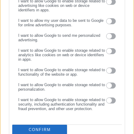
I want to allow Google to enable storage related to
advertising like cookies on web or device
identifiers in apps.
04.06.2026 | 09:08
25.05.2026 | 10:19
Μαρουσάκης: Με δύο
Καιρός: Τι «προμηνύει» η
I want to allow my user data to be sent to Google
«πρόσωπα» σήμερα ο καιρός
εβδομάδα για το τριήμερο
for online advertising purposes.
– Πού θα βρέξει
του Αγίου Πνεύματος
ΣΥΝΕΧΙΣΤΕ ΣΤΟ WEBSITE
I want to allow Google to send me personalized
advertising.
ΕΓΓΡΑΦΗ
I want to allow Google to enable storage related to
analytics like cookies on web or device identifiers
in apps.
I want to allow Google to enable storage related to
functionality of the website or app.
22.05.2026 | 13:33
14.05.2026 | 09:20
Τι καιρό θα κάνει το τριήμερο
Μαρουσάκης:
I want to allow Google to enable storage related to
του Αγίου Πνεύματος
«Καταιγιδοφόρα νέφη»
personalization.
φέρνουν μπόρες και χαλάζι
I want to allow Google to enable storage related to
security, including authentication functionality and
fraud prevention, and other user protection.
CONFIRM