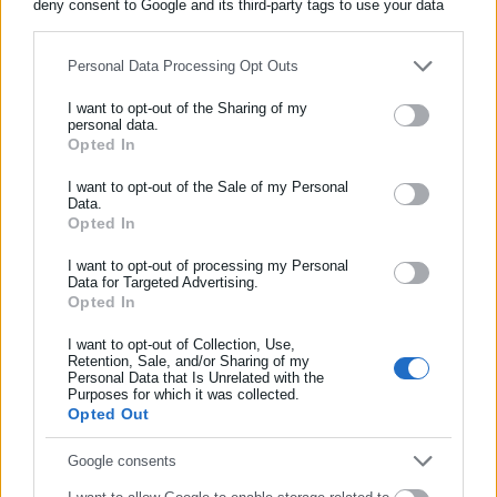
deny consent to Google and its third-party tags to use your data
for below specified purposes in below Google consent section.
Personal Data Processing Opt Outs
Περισσότερα άρθρα
I want to opt-out of the Sharing of my
personal data.
Opted In
ΕΓΓΡΑΦΗ NEWSLETTER
Ενημερωθείτε πρώτοι για ειδήσεις και θέματα από το χώρο της
I want to opt-out of the Sale of my Personal
Data.
Αυτοδιοίκησης, της δημόσιας διοίκησης, της εργασίας, της
Opted In
ασφάλισης αλλά και γενικότερης επικαιρότητας από την Ελλάδα
και όλο τον κόσμο!
I want to opt-out of processing my Personal
Data for Targeted Advertising.
20.04.2026 | 14:12
03.04.2026 | 20:04
Opted In
Συμπλήρωσε όνομα
Συνεδριάζει η ΚΕΔΕ την
ΚΕΔΕ: Χωρίς προϋπολογισμό
Τετάρτη 22 Απριλίου – Τι θα
αρκετοί Δήμοι – Ζητά
I want to opt-out of Collection, Use,
συζητηθεί
επιπλέον ΚΑΠ
Retention, Sale, and/or Sharing of my
Personal Data that Is Unrelated with the
Συμπλήρωσε επώνυμο
Purposes for which it was collected.
Opted Out
Συμπλήρωσε email
Google consents