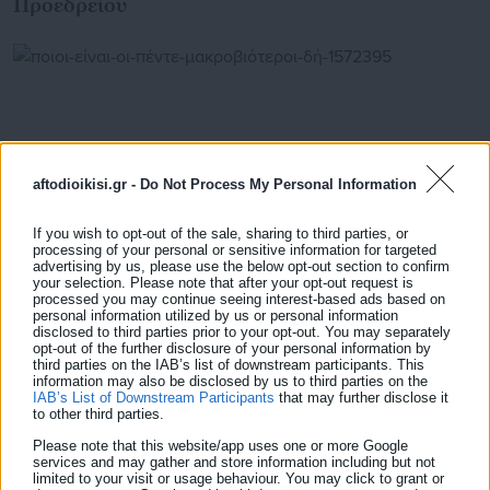
Προεδρείου
aftodioikisi.gr -
Do Not Process My Personal Information
If you wish to opt-out of the sale, sharing to third parties, or
processing of your personal or sensitive information for targeted
advertising by us, please use the below opt-out section to confirm
your selection. Please note that after your opt-out request is
processed you may continue seeing interest-based ads based on
personal information utilized by us or personal information
26.04.2026 | 19:01
disclosed to third parties prior to your opt-out. You may separately
Ποιοι είναι οι πέντε μακροβιότεροι δήμαρχοι της
opt-out of the further disclosure of your personal information by
χώρας
third parties on the IAB’s list of downstream participants. This
information may also be disclosed by us to third parties on the
IAB’s List of Downstream Participants
that may further disclose it
to other third parties.
Please note that this website/app uses one or more Google
Τελευταία νέα
Δημοφιλή
services and may gather and store information including but not
Όλα τα νέα
limited to your visit or usage behaviour. You may click to grant or