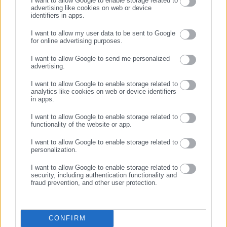
I want to allow Google to enable storage related to
advertising like cookies on web or device
11.03.2026 | 12:03
09.03.2026 | 16:20
identifiers in apps.
ΚΕΔΕ: Πού θα
ΚΕΔΕ: Συνεδριάζει την
πραγματοποιηθούν τα
Τετάρτη – Η ατζέντα
I want to allow my user data to be sent to Google
for online advertising purposes.
επόμενα ετήσια συνέδρια
ΣΥΝΕΧΙΣΤΕ ΣΤΟ WEBSITE
I want to allow Google to send me personalized
advertising.
ΕΓΓΡΑΦΗ
I want to allow Google to enable storage related to
analytics like cookies on web or device identifiers
in apps.
I want to allow Google to enable storage related to
09.03.2026 | 14:52
16.02.2026 | 13:48
functionality of the website or app.
Απάντηση Κυρίζογλου σε
ΚΕΔΕ κατά γενικού
Χαρδαλιά μέσω
γραμματέα Αποκεντρωμένης
I want to allow Google to enable storage related to
personalization.
aftodioikisi.gr: Ανακριβής η
Διοίκησης: «Γ@μ@ τον!»
κριτική του
(βίντεο)
I want to allow Google to enable storage related to
security, including authentication functionality and
fraud prevention, and other user protection.
CONFIRM