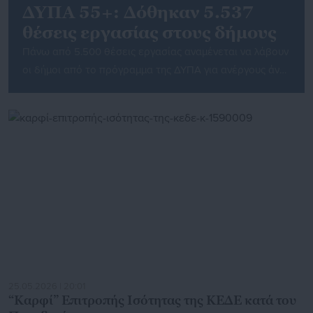
ΔΥΠΑ 55+: Δόθηκαν 5.537
θέσεις εργασίας στους δήμους
Πάνω από 5.500 θέσεις εργασίας αναμένεται να λάβουν
οι δήμοι από το πρόγραμμα της ΔΥΠΑ για ανέργους άνω
των 55 ετών σε ένα σύνολο 8.000 θέσεων που θα
αφορά το σύνολο του δημοσίου τομέα. Πιο
συγκεκριμένα, ο πρόεδρος της ΚΕΔΕ Λάζαρος
Κυρίζογλου, κατά την ενημέρωση του σώματος στο
διοικητικό συμβούλιο της ΚΕΔΕ έδωσε στο φως […]
25.05.2026 | 20:01
“Καρφί” Επιτροπής Ισότητας της ΚΕΔΕ κατά του