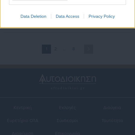
18.07.2025 | 07:30
15.10.2024 | 10:40
Ο (ζητιάνος) Λάζαρος, η
Πρόεδρος ΚΕΔΕ ζητά
Αναστασία & ο… Γεράνογλου
πειθαρχικό έλεγχο ανώτατου
Data Deletion
Data Access
Privacy Policy
στελέχους του ΥΠΕΣ
1
2
…
8
Κεντρική
Εκλογές
Διαύγεια
Ευρετήριο ΟΤΑ
Σύνδεσμοι
Ταυτότητα
Διαφήμιση
Επικοινωνία