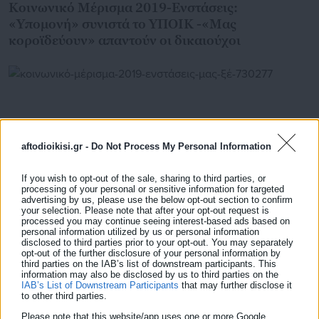
Κοινωνικό Μέρισμα 2019-Ενστάσεις:
«Υπομονή» συνιστά το ΥΠΟΙΚ -«Μας
κοροϊδεύουν» απαντούν οι δικαιούχοι
aftodioikisi.gr -
Do Not Process My Personal Information
If you wish to opt-out of the sale, sharing to third parties, or
processing of your personal or sensitive information for targeted
advertising by us, please use the below opt-out section to confirm
your selection. Please note that after your opt-out request is
processed you may continue seeing interest-based ads based on
personal information utilized by us or personal information
disclosed to third parties prior to your opt-out. You may separately
03.02.2020 | 22:43
opt-out of the further disclosure of your personal information by
Κοινωνικό Μέρισμα 2019 -Ενστάσεις: “Μας
third parties on the IAB’s list of downstream participants. This
ξέχασαν”, καταγγέλλουν στην aftodioikisi.gr οι
information may also be disclosed by us to third parties on the
IAB’s List of Downstream Participants
that may further disclose it
δικαιούχοι
to other third parties.
Please note that this website/app uses one or more Google