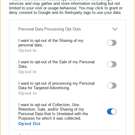
services and may gather and store information including but not
limited to your visit or usage behaviour. You may click to grant or
Τελευταία νέα
Δημοφιλή
deny consent to Google and its third-party tags to use your data
for below specified purposes in below Google consent section.
Όλα τα νέα
Personal Data Processing Opt Outs
I want to opt-out of the Sharing of my
Περισσότερα άρθρα
personal data.
Opted In
ΕΓΓΡΑΦΗ NEWSLETTER
Ενημερωθείτε πρώτοι για ειδήσεις και θέματα από το χώρο της
I want to opt-out of the Sale of my Personal
Data.
Αυτοδιοίκησης, της δημόσιας διοίκησης, της εργασίας, της
Opted In
ασφάλισης αλλά και γενικότερης επικαιρότητας από την Ελλάδα
και όλο τον κόσμο!
I want to opt-out of processing my Personal
Data for Targeted Advertising.
Opted In
Συμπλήρωσε όνομα
15.01.2020 | 12:27
09.01.2020 | 22:45
I want to opt-out of Collection, Use,
Κοινωνικό Μέρισμα 2019:
Κοινωνικό Μέρισμα 2019:
Retention, Sale, and/or Sharing of my
Λήγει σήμερα η προθεσμία
Λίγες μέρες για ενστάσεις
Personal Data that Is Unrelated with the
Συμπλήρωσε επώνυμο
για τις ενστάσεις
-Διαθέσιμα 28 εκατ.
Purposes for which it was collected.
Opted Out