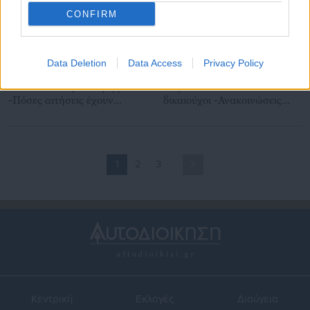
CONFIRM
25.12.2019 | 10:22
23.12.2019 | 13:15
Data Deletion
Data Access
Privacy Policy
Κοινωνικό μέρισμα 2019:
Κοινωνικό Μέρισμα 2019:
Πότε κλείνει η πλατφόρμα
Αυξάνονται ποσά &
-Πόσες αιτήσεις έχουν
δικαιούχοι -Ανακοινώσεις
εγκριθεί
Σταϊκούρα στο υπουργικό
συμβούλιο
1
2
3
Κεντρική
Εκλογές
Διαύγεια