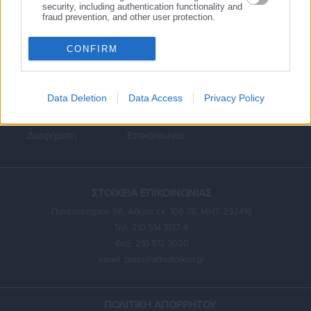
security, including authentication functionality and
fraud prevention, and other user protection.
CONFIRM
Κεντρική
Εκλογές
Διαύγεια
Data Deletion
Data Access
Privacy Policy
Ευρετήριο ΟΤΑ
Σύνδεσμοι
Ταυτότητα
Διαφήμιση
Επικοινωνία
ΣΤΟΙΧΕΙΑ ΕΠΙΚΟΙΝΩΝΙΑΣ
Πανεπιστημίου 56, Αθήνα τ.κ. 106 78, ΜΗΤ: 232416
Τηλ. 210 514 3137-8
Φαξ: 210 512 3020
email:
press@aftodioikisi.gr
ΠΟΛΙΤΙΚΗ ΑΠΟΡΡΗΤΟΥ