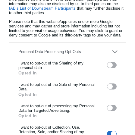
information may also be disclosed by us to third parties on the
IAB’s List of Downstream Participants
that may further disclose it
to other third parties.
Please note that this website/app uses one or more Google
services and may gather and store information including but not
limited to your visit or usage behaviour. You may click to grant or
deny consent to Google and its third-party tags to use your data
for below specified purposes in below Google consent section.
Personal Data Processing Opt Outs
I want to opt-out of the Sharing of my
personal data.
ΕΓΓΡΑΦΗ NEWSLETTER
Opted In
Ενημερωθείτε πρώτοι για ειδήσεις και θέματα από το χώρο της
15.08.2013 | 18:01
I want to opt-out of the Sale of my Personal
Υψηλός κίνδυνος για Πυρκαγιά την Παρασκευή
Αυτοδιοίκησης, της δημόσιας διοίκησης, της εργασίας, της
Data.
ασφάλισης αλλά και γενικότερης επικαιρότητας από την Ελλάδα
Opted In
και όλο τον κόσμο!
I want to opt-out of processing my Personal
Data for Targeted Advertising.
Τελευταία νέα
Δημοφιλή
Συμπλήρωσε όνομα
Opted In
Όλα τα νέα
I want to opt-out of Collection, Use,
Retention, Sale, and/or Sharing of my
Συμπλήρωσε επώνυμο