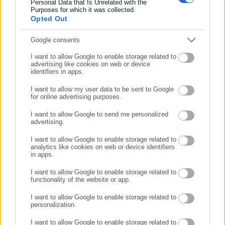
Personal Data that Is Unrelated with the
Purposes for which it was collected.
Περισσότερα άρθρα
Opted Out
Συμπλήρωσε email
Google consents
I want to allow Google to enable storage related to
advertising like cookies on web or device
identifiers in apps.
I want to allow my user data to be sent to Google
for online advertising purposes.
ΣΥΝΕΧΙΣΤΕ ΣΤΟ WEBSITE
18.07.2013 | 11:06
23.05.2013 | 17:51
I want to allow Google to send me personalized
Πυρκαγιές: Πολύ υψηλός
Γ. Σγουρός: Κίνδυνος να
ΕΓΓΡΑΦΗ
advertising.
κίνδυνος για Αττική, Εύβοια
χαθούν έργα και χρήματα
και νησιά του Αιγαίου
από το ΕΣΠΑ
I want to allow Google to enable storage related to
analytics like cookies on web or device identifiers
in apps.
I want to allow Google to enable storage related to
functionality of the website or app.
1
…
64
65
I want to allow Google to enable storage related to
personalization.
I want to allow Google to enable storage related to