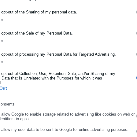
ΡΑΦΗ NEWSLETTER
o opt-out of the Sharing of my personal data.
In
ωθείτε πρώτοι για ειδήσεις και θέματα από το χώρο της Αυτοδιο
μόσιας διοίκησης, της εργασίας, της ασφάλισης αλλά και γενικότερ
o opt-out of the Sale of my Personal Data.
ρότητας από την Ελλάδα και όλο τον κόσμο!
In
ήρωσε όνομα
o opt-out of processing my Personal Data for Targeted Advertising.
In
ήρωσε επώνυμο
o opt-out of Collection, Use, Retention, Sale, and/or Sharing of my
 Data that Is Unrelated with the Purposes for which it was
d.
Out
ρωσε email
consents
.10.2025 | 09:37
20.09.2025 | 12:16
o allow Google to enable storage related to advertising like cookies on web or
τη Βουλή ν/σ για ίδρυση
Τιμολόγια Ρεύματος: Σε
entifiers in apps.
νεξάρτητης Αρχής
ποια στρέφονται οι
o allow my user data to be sent to Google for online advertising purposes.
ροστασίας Καταναλωτών
καταναλωτές
ΣΥΝΕΧΙΣΤΕ ΣΤΟ WEBSITE
ΕΓΓΡΑΦΗ