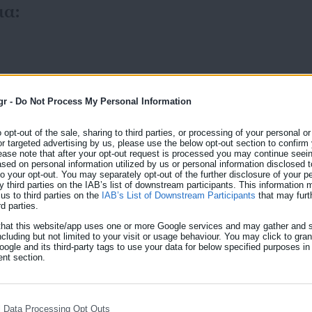
ια:
gr -
Do Not Process My Personal Information
o opt-out of the sale, sharing to third parties, or processing of your personal or
11.01.2026 | 09:29
or targeted advertising by us, please use the below opt-out section to confirm
Ξεκινούν οι Χειμερινές ε
ease note that after your opt-out request is processed you may continue seein
ed on personal information utilized by us or personal information disclosed to
Κυριακές ανοίγουν τα κ
 to your opt-out. You may separately opt-out of the further disclosure of your p
y third parties on the IAB’s list of downstream participants. This information
us to third parties on the
IAB’s List of Downstream Participants
that may furt
Οι χειμερινές εκπτώσεις του 2026 ξεκινούν τη Δευτέ
rd parties.
διαρκέσουν έως το Σάββατο 28 Φεβρουαρίου. Οι έ
that this website/app uses one or more Google services and may gather and s
αυστηρούς κανόνες διαφάνειας και σωστής ενημέρω
ncluding but not limited to your visit or usage behaviour. You may click to gra
ι να
ogle and its third-party tags to use your data for below specified purposes in
ισχύουσα νομοθεσία. Με σχετική εγκύκλιο, οι εμπορ
nt section.
τές
επαγγελματίες τον τρόπο ορθής προβολής των εκπτώ
l Data Processing Opt Outs