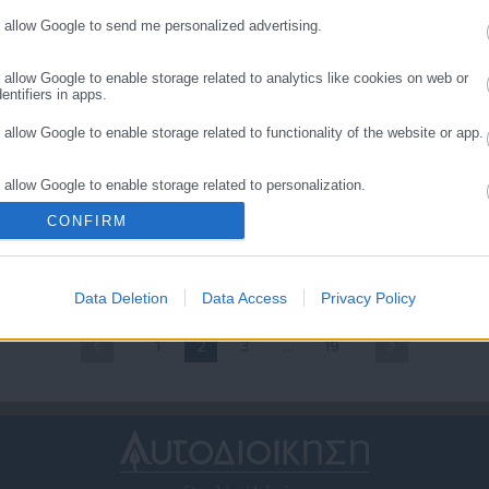
o allow Google to send me personalized advertising.
o allow Google to enable storage related to analytics like cookies on web or
entifiers in apps.
o allow Google to enable storage related to functionality of the website or app.
.05.2025 | 09:41
30.03.2025 | 20:30
o allow Google to enable storage related to personalization.
ΕΚΕ – Παγκόσμια Ημέρα
ΕΚΠΟΙΖΩ: Αντίθετες στον
ηλεπικοινωνιών: Τα
εμπορικό πόλεμο ΗΠΑ και
CONFIRM
o allow Google to enable storage related to security, including authentication
ικαιώματα των
ΕΕ οι οργανώσεις
ality and fraud prevention, and other user protection.
αταναλωτών
καταναλωτών Ευρώπης κα
ΗΠΑ
Data Deletion
Data Access
Privacy Policy
1
2
3
…
19