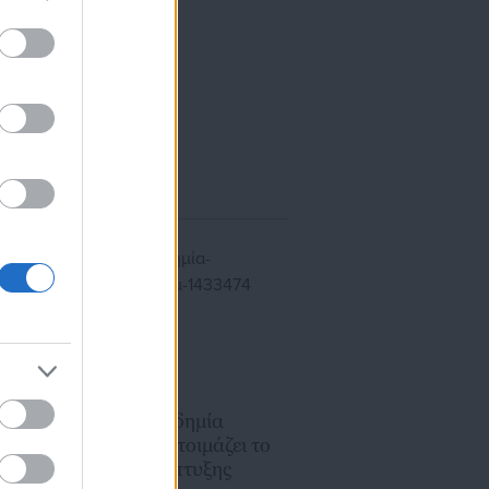
ίκησης,
ης
28.07.2025 | 18:44
«Ψηφιακή Ακαδημία
Καταναλωτή» ετοιμάζει το
Υπουργείο Ανάπτυξης