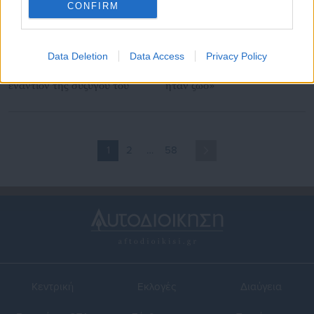
CONFIRM
04.06.2026 | 07:46
04.06.2026 | 07:22
Data Deletion
Data Access
Privacy Policy
Καλαμάτα: Ο γυναικοκτόνος
Γυναικοκτονία στην
είχε στρέψει τα παιδιά
Καλαμάτα: «Τον ξεγράφω,
εναντίον της συζύγου του
ήταν ζώο»
1
2
…
58
Κεντρική
Εκλογές
Διαύγεια