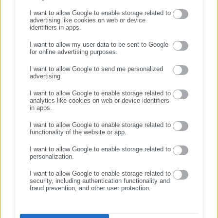
I want to allow Google to enable storage related to
advertising like cookies on web or device
identifiers in apps.
06.06.2026 | 23:01
06.06.2026 | 11:44
I want to allow my user data to be sent to Google
Προφυλακιστέος ο 41χρονος
Γυναικοκτονία στην
for online advertising purposes.
για τη γυναικοκτονία στην
Καλαμάτα: Για απόπειρα
ΣΥΝΕΧΙΣΤΕ ΣΤΟ WEBSITE
Καλαμάτα
«σκηνοθεσίας» του
I want to allow Google to send me personalized
εγκλήματος κάνουν λόγο οι
advertising.
ΕΓΓΡΑΦΗ
αρχές
I want to allow Google to enable storage related to
analytics like cookies on web or device identifiers
in apps.
I want to allow Google to enable storage related to
functionality of the website or app.
04.06.2026 | 19:56
04.06.2026 | 18:30
I want to allow Google to enable storage related to
Καλαμάτα: Αλλάζει την
Ryanair: «Δριμύ κατηγορώ»
personalization.
εκδοχή του ο 41χρονος- Ζητά
κατά Fraport- Λόγος για
ψυχιατρική
αύξηση 390% σε χρεώσεις
I want to allow Google to enable storage related to
πραγματογνωμοσύνη
security, including authentication functionality and
fraud prevention, and other user protection.