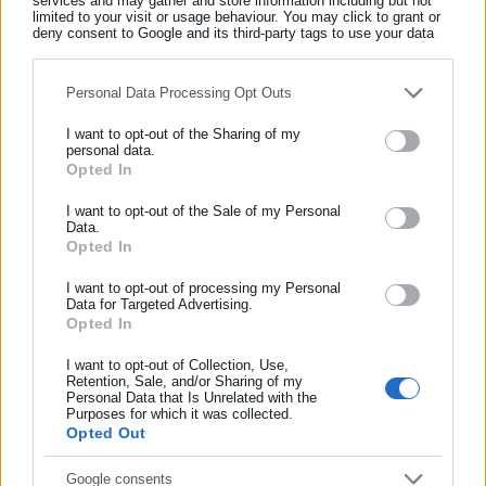
services and may gather and store information including but not
limited to your visit or usage behaviour. You may click to grant or
Τελευταία νέα
Δημοφιλή
deny consent to Google and its third-party tags to use your data
Όλα τα νέα
for below specified purposes in below Google consent section.
Personal Data Processing Opt Outs
I want to opt-out of the Sharing of my
Περισσότερα άρθρα
personal data.
Opted In
ΕΓΓΡΑΦΗ NEWSLETTER
Ενημερωθείτε πρώτοι για ειδήσεις και θέματα από το χώρο της
I want to opt-out of the Sale of my Personal
Data.
Αυτοδιοίκησης, της δημόσιας διοίκησης, της εργασίας, της
Opted In
ασφάλισης αλλά και γενικότερης επικαιρότητας από την Ελλάδα
και όλο τον κόσμο!
I want to opt-out of processing my Personal
Data for Targeted Advertising.
Opted In
Συμπλήρωσε όνομα
10.06.2026 | 16:16
08.06.2026 | 08:41
Γυναικοκτονία στην
Καλαμάτα: Θανατηφόρο
I want to opt-out of Collection, Use,
Καλαμάτα: Άμεση
τροχαίο με θύμα 29χρονο
Retention, Sale, and/or Sharing of my
κινητοποίηση των Παιδικών
Personal Data that Is Unrelated with the
Συμπλήρωσε επώνυμο
Purposes for which it was collected.
Χωριών SOS για τη στήριξη
Opted Out
των δύο παιδιών
Συμπλήρωσε email
Google consents