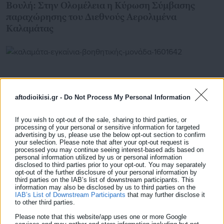
Βουλή: Στην Ολομέλεια η Κύρωση Σύμβασης
παραχώρησης του Διεθνούς Αερολιμένα
Καλαμάτας
aftodioikisi.gr -
Do Not Process My Personal Information
If you wish to opt-out of the sale, sharing to third parties, or
processing of your personal or sensitive information for targeted
advertising by us, please use the below opt-out section to confirm
your selection. Please note that after your opt-out request is
processed you may continue seeing interest-based ads based on
personal information utilized by us or personal information
disclosed to third parties prior to your opt-out. You may separately
opt-out of the further disclosure of your personal information by
19.06.2026 | 21:36
third parties on the IAB’s list of downstream participants. This
Καλαμάτα: Εγκαίνια βοηθητικής μονάδας του
information may also be disclosed by us to third parties on the
ΕΕΛ ύψους 6,3 εκατ. ευρώ
IAB’s List of Downstream Participants
that may further disclose it
to other third parties.
Please note that this website/app uses one or more Google